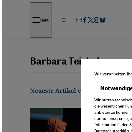
Direkt zum Inhalt springen
Menü
Barbara Teichelmann
Wir verarbeiten Ih
Notwendige
Neueste Artikel von Barbara Teic
Wir nutzen technisc
die wesentlichen Fu
anbieten zu können. 
nur auf unseren eig
Information finden S
Datenschutzerkläru