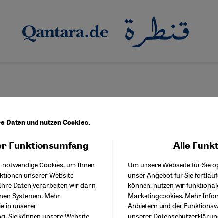
re Daten und nutzen Cookies.
r Funktionsumfang
Alle Funk
Facebook Embed / Facebo
helmann
Akzeptieren
Google Tag Manager
h notwendige Cookies, um Ihnen
Um unsere Webseite für Sie op
Twitter Embed
nktionen unserer Website
unser Angebot für Sie fortlau
Instagram Embed
Ihre Daten verarbeiten wir dann
können, nutzen wir funktional
Youtube Embed
enen Systemen. Mehr
Marketingcookies. Mehr Info
Google Maps Embed
ie in unserer
Anbietern und der Funktionswe
ng
. Sie können unsere Website
unserer
Datenschutzerklärun