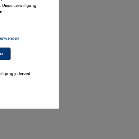
. Diese Einwilligung
n.
 verwenden
Connect, Google Maps Embed, Google Tag Manager, Instagram Embed, 
ren
lligung jederzeit