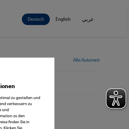
Deutsch
English
عربي
Alle Autoren
tionen
ok Connect
timal zu gestalten und
fend verbessern zu
e und
rmation zu den
ise finden Sie in
g
. Klicken Sie