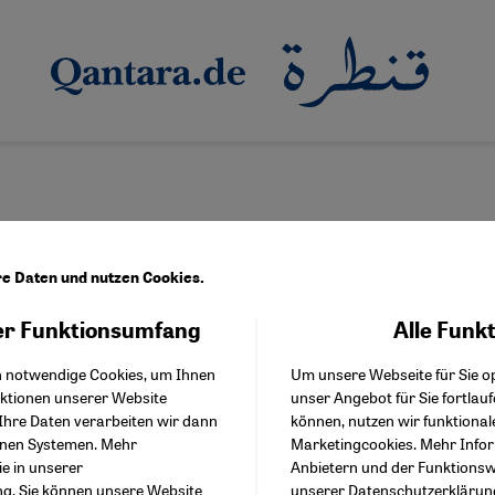
re Daten und nutzen Cookies.
r Funktionsumfang
Alle Funk
Facebook Embed / Facebo
ann
Akzeptieren
Google Tag Manager
h notwendige Cookies, um Ihnen
Um unsere Webseite für Sie op
Twitter Embed
nktionen unserer Website
unser Angebot für Sie fortlau
Instagram Embed
Ihre Daten verarbeiten wir dann
können, nutzen wir funktional
Youtube Embed
enen Systemen. Mehr
Marketingcookies. Mehr Info
Google Maps Embed
ie in unserer
Anbietern und der Funktionswe
ng
. Sie können unsere Website
unserer
Datenschutzerklärun