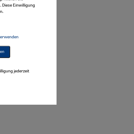
. Diese Einwilligung
n.
 verwenden
Connect, Google Maps Embed, Google Tag Manager, Instagram Embed, 
ren
lligung jederzeit