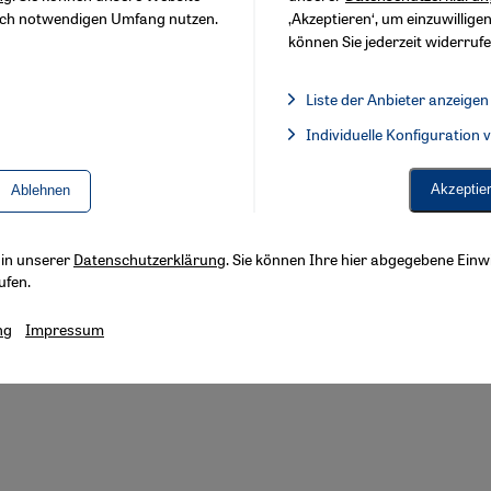
sch notwendigen Umfang nutzen.
‚Akzeptieren‘, um einzuwilligen
können Sie jederzeit widerrufe
Liste der Anbieter anzeigen
Liste der Anbieter:
Individuelle Konfiguration
Facebook Embed / Facebook 
Akzeptie
Ablehnen
s in unserer
Datenschutzerklärung
. Sie können Ihre hier abgegebene Einwi
ufen.
ng
Impressum