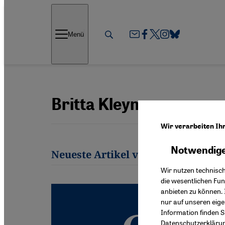
Direkt zum Inhalt springen
Menü
Britta Kleymann
Wir verarbeiten Ih
Notwendige
Neueste Artikel von Britta Kleym
Wir nutzen technisc
die wesentlichen Fu
anbieten zu können. 
nur auf unseren eig
Information finden S
Datenschutzerkläru