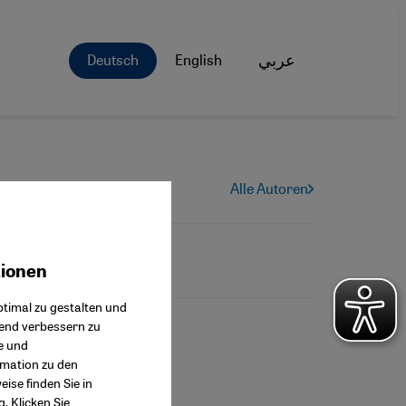
Deutsch
English
عربي
Alle Autoren
tionen
ok Connect
timal zu gestalten und
fend verbessern zu
e und
rmation zu den
ise finden Sie in
g
. Klicken Sie