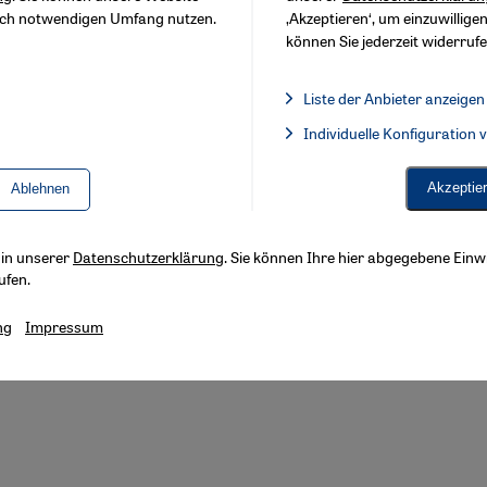
sch notwendigen Umfang nutzen.
‚Akzeptieren‘, um einzuwilligen
können Sie jederzeit widerrufe
Liste der Anbieter anzeigen
Liste der Anbieter:
Individuelle Konfiguration
Facebook Embed / Facebook 
Akzeptie
Ablehnen
s in unserer
Datenschutzerklärung
. Sie können Ihre hier abgegebene Einwi
ufen.
ng
Impressum