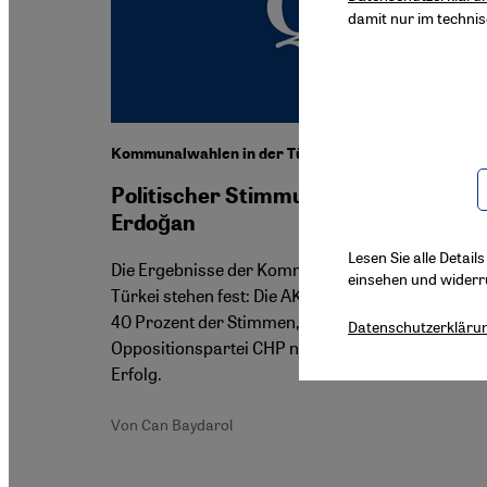
damit nur im techni
Kommunalwahlen in der Türkei
Politischer Stimmungstest für
Erdoğan
Lesen Sie alle Detail
Die Ergebnisse der Kommunalwahlen in der
einsehen und widerr
Türkei stehen fest: Die AKP erreichte nur knapp
40 Prozent der Stimmen, doch erzielte auch die
Datenschutzerkläru
Oppositionspartei CHP nicht den gewünschten
Erfolg.
Von Can Baydarol