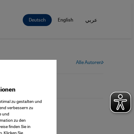
Deutsch
English
عربي
Alle Autoren
tionen
ok Connect
timal zu gestalten und
fend verbessern zu
e und
rmation zu den
ise finden Sie in
g
. Klicken Sie