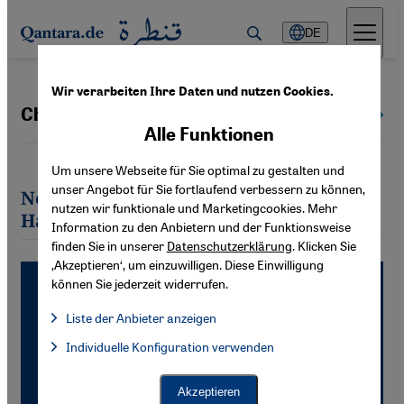
Direkt zum Inhalt springen
DE
Wir verarbeiten Ihre Daten und nutzen Cookies.
Christiane Hawranek
Alle Autoren
Alle Funktionen
Um unsere Webseite für Sie optimal zu gestalten und
unser Angebot für Sie fortlaufend verbessern zu können,
Neueste Artikel von Christiane
nutzen wir funktionale und Marketingcookies. Mehr
Hawranek
Information zu den Anbietern und der Funktionsweise
finden Sie in unserer
Datenschutzerklärung
. Klicken Sie
‚Akzeptieren‘, um einzuwilligen. Diese Einwilligung
können Sie jederzeit widerrufen.
Liste der Anbieter anzeigen
Liste der Anbieter:
Individuelle Konfiguration verwenden
Facebook Embed / Facebook Connect
Facebook Embed / Facebook Connect, Google Maps Embed, Go
Google Tag Manager
Twitter Embed
Akzeptieren
Instagram Embed