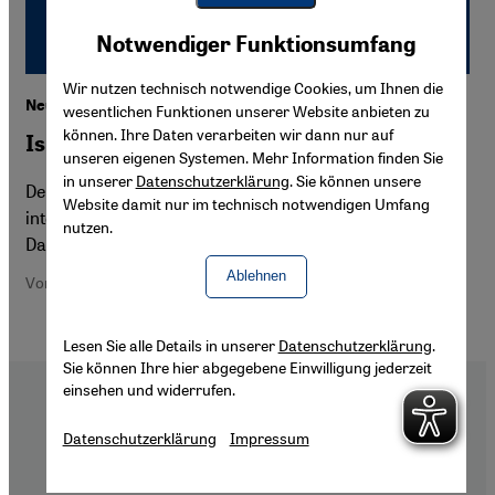
Youtube Embed
Akzeptieren
Notwendiger Funktionsumfang
Google Maps Embed
Wir nutzen technisch notwendige Cookies, um Ihnen die
Neues Lehrmodell für den Islamunterricht in Bayern
wesentlichen Funktionen unserer Website anbieten zu
können. Ihre Daten verarbeiten wir dann nur auf
Islam auf dem Stundenplan
unseren eigenen Systemen. Mehr Information finden Sie
in unserer
Datenschutzerklärung
. Sie können unsere
Der Islamunterricht in Erlangen sieht als Schwerpunkte
Website damit nur im technisch notwendigen Umfang
interreligiösen Dialog und Weltoffenheit im Lehrplan vor.
nutzen.
Das Modell könnte in ganz Bayern Schule machen könnte.
Ablehnen
Von Christiane Hawranek
Lesen Sie alle Details in unserer
Datenschutzerklärung
.
Sie können Ihre hier abgegebene Einwilligung jederzeit
einsehen und widerrufen.
Datenschutzerklärung
Impressum
Footer
Über Uns