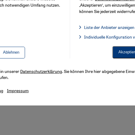
sch notwendigen Umfang nutzen.
‚Akzeptieren‘, um einzuwilligen
können Sie jederzeit widerrufe
Liste der Anbieter anzeigen
Liste der Anbieter:
Individuelle Konfiguration
Facebook Embed / Facebook 
Akzeptie
Ablehnen
s in unserer
Datenschutzerklärung
. Sie können Ihre hier abgegebene Einwi
ufen.
ng
Impressum