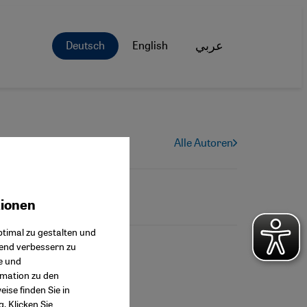
Deutsch
English
عربي
Alle Autoren
tionen
ok Connect
timal zu gestalten und
fend verbessern zu
e und
rmation zu den
ise finden Sie in
g
. Klicken Sie