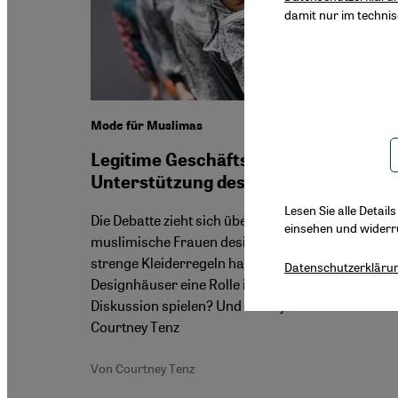
damit nur im techni
Mode für Muslimas
Legitime Geschäftsidee oder
Unterstützung des Patriarchats?
Lesen Sie alle Detail
Die Debatte zieht sich über Jahre: Sollte für
einsehen und widerr
muslimische Frauen designt werden, die sich an
strenge Kleiderregeln halten? Sollten
Datenschutzerkläru
Designhäuser eine Rolle in einer politischen
Diskussion spielen? Und wenn ja: Welche? Von
Courtney Tenz
Von Courtney Tenz