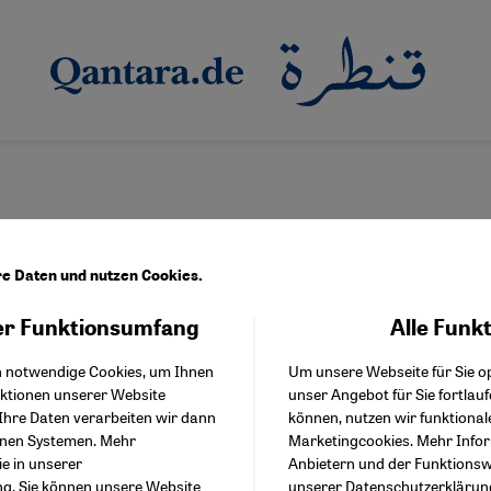
re Daten und nutzen Cookies.
r Funktionsumfang
Alle Funk
Facebook Embed / Facebo
z
Akzeptieren
Google Tag Manager
h notwendige Cookies, um Ihnen
Um unsere Webseite für Sie op
Twitter Embed
nktionen unserer Website
unser Angebot für Sie fortlau
Instagram Embed
Ihre Daten verarbeiten wir dann
können, nutzen wir funktional
Youtube Embed
enen Systemen. Mehr
Marketingcookies. Mehr Info
Google Maps Embed
ie in unserer
Anbietern und der Funktionswe
ng
. Sie können unsere Website
unserer
Datenschutzerklärun