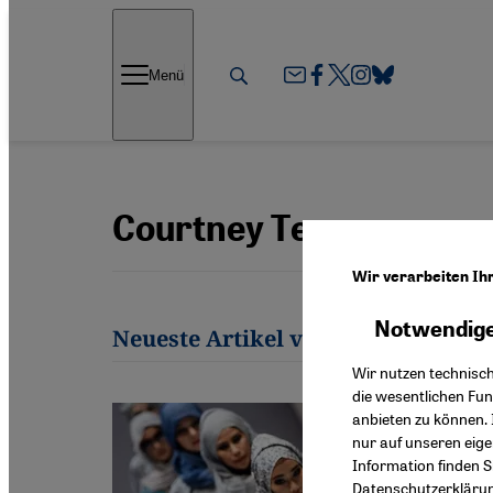
Direkt zum Inhalt springen
Menü
Courtney Tenz
Wir verarbeiten Ih
Notwendige
Neueste Artikel von Courtney Ten
Wir nutzen technisc
die wesentlichen Fu
anbieten zu können. 
nur auf unseren eig
Information finden S
Datenschutzerkläru