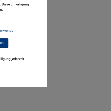
. Diese Einwilligung
n.
 verwenden
Connect, Google Maps Embed, Google Tag Manager, Instagram Embed, 
ren
lligung jederzeit