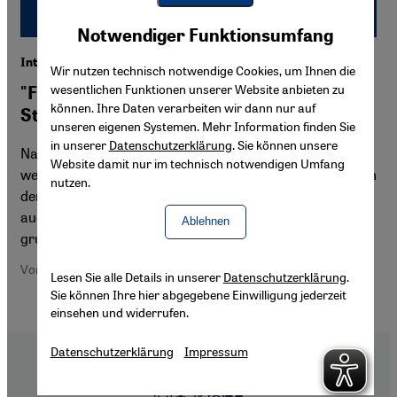
Youtube Embed
Akzeptieren
Notwendiger Funktionsumfang
Google Maps Embed
Interview mit Bülent Ucar
Wir nutzen technisch notwendige Cookies, um Ihnen die
wesentlichen Funktionen unserer Website anbieten zu
"Furcht vor einem verordneten
können. Ihre Daten verarbeiten wir dann nur auf
Staatsislam"
unseren eigenen Systemen. Mehr Information finden Sie
in unserer
Datenschutzerklärung
. Sie können unsere
Nach Ansicht von Bülent Ucar muss sich der
Website damit nur im technisch notwendigen Umfang
weltanschaulich neutrale Staat aus den konkreten Fragen
nutzen.
der islamischen Theologie heraushalten. Er fordert aber
auch von den muslimischen Verbänden, sich
Ablehnen
grundlegend umzustrukturieren.
Von Elbeyi Güvercin
Lesen Sie alle Details in unserer
Datenschutzerklärung
.
Sie können Ihre hier abgegebene Einwilligung jederzeit
einsehen und widerrufen.
Datenschutzerklärung
Impressum