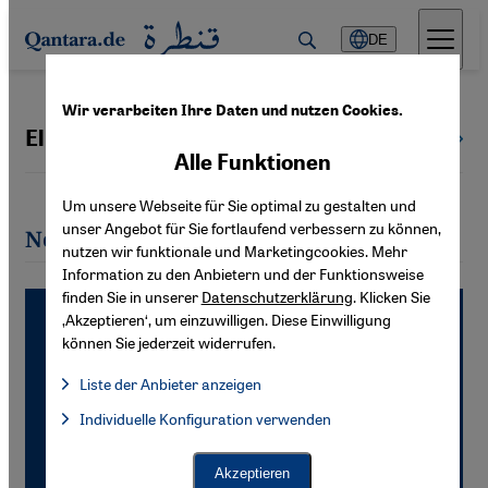
Direkt zum Inhalt springen
DE
Wir verarbeiten Ihre Daten und nutzen Cookies.
Elbeyi Güvercin
Alle Autoren
Alle Funktionen
Um unsere Webseite für Sie optimal zu gestalten und
unser Angebot für Sie fortlaufend verbessern zu können,
Neueste Artikel von Elbeyi Güvercin
nutzen wir funktionale und Marketingcookies. Mehr
Information zu den Anbietern und der Funktionsweise
finden Sie in unserer
Datenschutzerklärung
. Klicken Sie
‚Akzeptieren‘, um einzuwilligen. Diese Einwilligung
können Sie jederzeit widerrufen.
Liste der Anbieter anzeigen
Liste der Anbieter:
Individuelle Konfiguration verwenden
Facebook Embed / Facebook Connect
Facebook Embed / Facebook Connect, Google Maps Embed, Go
Google Tag Manager
Twitter Embed
Akzeptieren
Instagram Embed