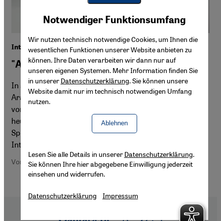
Youtube Embed
Akzeptieren
Notwendiger Funktionsumfang
Google Maps Embed
Wir nutzen technisch notwendige Cookies, um Ihnen die
Interview mit dem Arabisten Tim Mackintosh-Smith
wesentlichen Funktionen unserer Website anbieten zu
können. Ihre Daten verarbeiten wir dann nur auf
"Arabisch ist wie Schach"
unseren eigenen Systemen. Mehr Information finden Sie
in unserer
Datenschutzerklärung
. Sie können unsere
In seinem Buch "Arab“ erzählt der britische Autor und
Website damit nur im technisch notwendigen Umfang
Arabist Tim Mackintosh-Smith die arabische Geschichte
nutzen.
von ihren Ursprüngen im 2. Jahrtausend vor Christus bis
heute. Entscheidend ist dabei für ihn die arabische
Ablehnen
Sprache als zentrale Quelle kultureller Identität.
Interview von Elisabeth Knoblauch für Qantara.de
Lesen Sie alle Details in unserer
Datenschutzerklärung
.
Von Elisabeth Knoblauch
Sie können Ihre hier abgegebene Einwilligung jederzeit
einsehen und widerrufen.
Datenschutzerklärung
Impressum