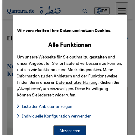
Direkt zum Inhalt springen
DE
Wir verarbeiten Ihre Daten und nutzen Cookies.
Elisabeth Knoblauch
Alle Autoren
Alle Funktionen
Um unsere Webseite für Sie optimal zu gestalten und
unser Angebot für Sie fortlaufend verbessern zu können,
Neueste Artikel von Elisabeth
nutzen wir funktionale und Marketingcookies. Mehr
Knoblauch
Information zu den Anbietern und der Funktionsweise
finden Sie in unserer
Datenschutzerklärung
. Klicken Sie
‚Akzeptieren‘, um einzuwilligen. Diese Einwilligung
können Sie jederzeit widerrufen.
Liste der Anbieter anzeigen
Liste der Anbieter:
Individuelle Konfiguration verwenden
Facebook Embed / Facebook Connect
Facebook Embed / Facebook Connect, Google Maps Embed, Go
Google Tag Manager
Twitter Embed
Akzeptieren
Instagram Embed