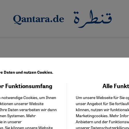
re Daten und nutzen Cookies.
r Funktionsumfang
Alle Funk
Facebook Embed / Facebo
Akzeptieren
Google Tag Manager
h notwendige Cookies, um Ihnen
Um unsere Webseite für Sie op
Twitter Embed
nktionen unserer Website
unser Angebot für Sie fortlau
Instagram Embed
Ihre Daten verarbeiten wir dann
können, nutzen wir funktional
Youtube Embed
enen Systemen. Mehr
Marketingcookies. Mehr Info
Google Maps Embed
ie in unserer
Anbietern und der Funktionswe
ng
. Sie können unsere Website
unserer
Datenschutzerklärun