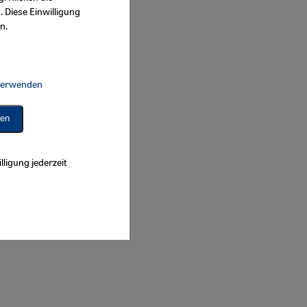
. Diese Einwilligung
n.
 verwenden
Connect, Google Maps Embed, Google Tag Manager, Instagram Embed, 
ren
lligung jederzeit