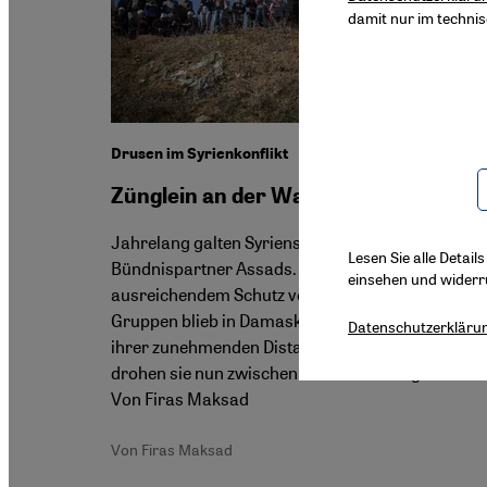
damit nur im techni
Drusen im Syrienkonflikt
Zünglein an der Waage
Jahrelang galten Syriens Drusen als treue
Lesen Sie alle Detail
Bündnispartner Assads. Doch ihr Ruf nach
einsehen und widerr
ausreichendem Schutz vor extremistischen
Gruppen blieb in Damaskus ungehört. Wegen
Datenschutzerkläru
ihrer zunehmenden Distanz zum Baath-Regime
drohen sie nun zwischen die Fronten zu geraten.
Von Firas Maksad
Von Firas Maksad