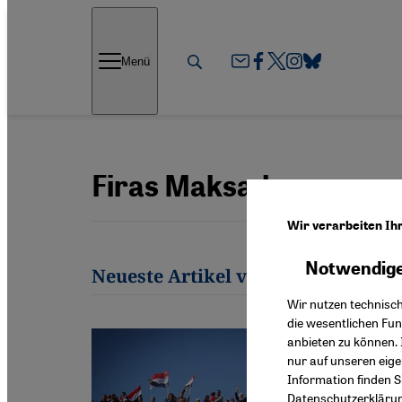
Direkt zum Inhalt springen
Menü
Firas Maksad
Wir verarbeiten Ih
Notwendige
Neueste Artikel von Firas Maksad
Wir nutzen technisc
die wesentlichen Fu
anbieten zu können. 
nur auf unseren eig
Information finden S
Datenschutzerkläru