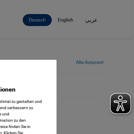
Deutsch
English
عربي
Alle Autoren
tionen
ok Connect
timal zu gestalten und
fend verbessern zu
e und
rmation zu den
ise finden Sie in
g
. Klicken Sie