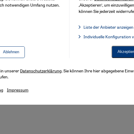
sch notwendigen Umfang nutzen.
‚Akzeptieren‘, um einzuwilligen
können Sie jederzeit widerrufe
Liste der Anbieter anzeigen
Liste der Anbieter:
Individuelle Konfiguration
Facebook Embed / Facebook 
Akzeptie
Ablehnen
s in unserer
Datenschutzerklärung
. Sie können Ihre hier abgegebene Einwi
ufen.
ng
Impressum