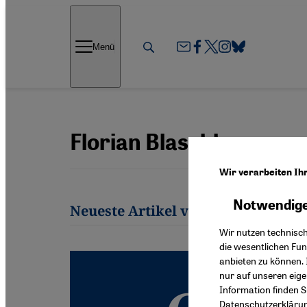
Direkt zum Inhalt springen
Menü
Florian Blaschke
Wir verarbeiten Ih
Notwendige
Neueste Artikel von Florian Blasc
Wir nutzen technisc
die wesentlichen Fu
anbieten zu können. 
nur auf unseren eig
Information finden S
Datenschutzerkläru