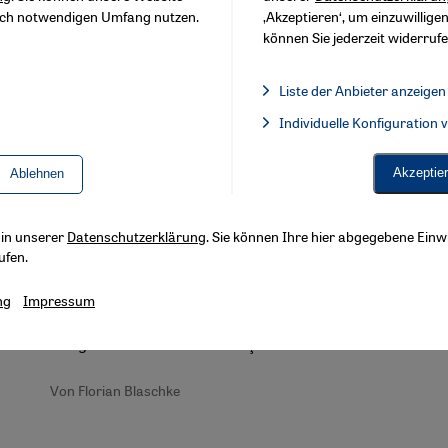
sch notwendigen Umfang nutzen.
‚Akzeptieren‘, um einzuwilligen
können Sie jederzeit widerrufe
Liste der Anbieter anzeigen
Liste der Anbieter:
Individuelle Konfiguration
Facebook Embed / Facebook 
Interview Faruk Şen
Akzeptie
Ablehnen
Fußball-Leidenschaft vereint
Deutsche und Türken
s in unserer
Datenschutzerklärung
. Sie können Ihre hier abgegebene Einwi
Nach den bisherigen WM-Siegen der Klinsmann-
ufen.
Elf feierten auch türkische Fußball-Fans den
Erfolg der Deutschen. Ist die Fußball-WM der
ng
Impressum
neue Motor der Integration? Gespräch mit dem
Integrationsforscher Faruk Şen.
Von Florian Blaschke