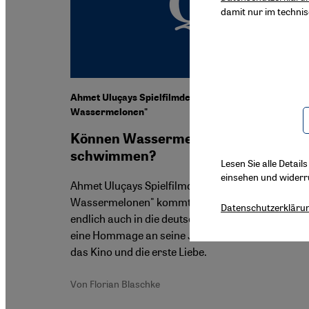
damit nur im techni
Ahmet Uluçays Spielfilmdebüt "Schiffe aus
Wassermelonen"
Können Wassermelonen
schwimmen?
Lesen Sie alle Detail
einsehen und widerr
Ahmet Uluçays Spielfilmdebüt "Schiffe aus
Wassermelonen" kommt nach zwei Jahren
Datenschutzerkläru
endlich auch in die deutschen Kinos. Der Film ist
eine Hommage an seine Jugend in Anatolien, an
das Kino und die erste Liebe.
Von Florian Blaschke