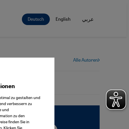
Deutsch
English
عربي
Alle Autoren
tionen
ok Connect
timal zu gestalten und
fend verbessern zu
e und
rmation zu den
ise finden Sie in
g
. Klicken Sie