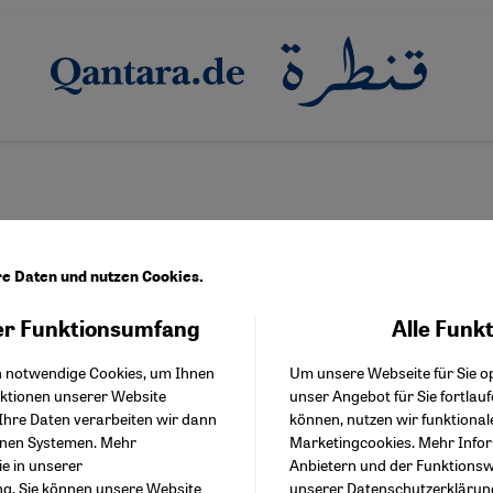
re Daten und nutzen Cookies.
r Funktionsumfang
Alle Funk
Facebook Embed / Facebo
hke
Akzeptieren
Google Tag Manager
h notwendige Cookies, um Ihnen
Um unsere Webseite für Sie op
Twitter Embed
nktionen unserer Website
unser Angebot für Sie fortlau
Instagram Embed
Ihre Daten verarbeiten wir dann
können, nutzen wir funktional
Youtube Embed
enen Systemen. Mehr
Marketingcookies. Mehr Info
Google Maps Embed
ie in unserer
Anbietern und der Funktionswe
ng
. Sie können unsere Website
unserer
Datenschutzerklärun