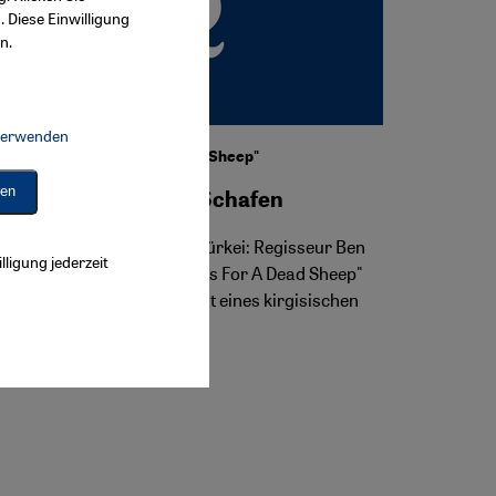
. Diese Einwilligung
n.
 verwenden
Connect, Google Maps Embed, Google Tag Manager, Instagram Embed, 
Filmtipp "37 Uses For A Dead Sheep"
ren
Von Menschen und Schafen
Aus dem Pamir in die Ost-Türkei: Regisseur Ben
lligung jederzeit
Hopkins gelingt mit "37 Uses For A Dead Sheep"
das beeindruckende Porträt eines kirgisischen
Volksstammes im Exil.
Von Florian Blaschke