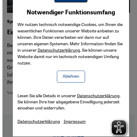
Youtube Embed
Akzeptieren
Notwendiger Funktionsumfang
Google Maps Embed
Syrienkonflikt
Wir nutzen technisch notwendige Cookies, um Ihnen die
wesentlichen Funktionen unserer Website anbieten zu
Ein globaler Vernichtungskrieg
können. Ihre Daten verarbeiten wir dann nur auf
unseren eigenen Systemen. Mehr Information finden Sie
Bei den Genfer Friedensverhandlungen geht es
in unserer
Datenschutzerklärung
. Sie können unsere
mitnichten um das Schicksal der syrischen Bevölkerung,
Website damit nur im technisch notwendigen Umfang
sondern vor allem um die Interessen der beiden
nutzen.
Großmächte USA und Russland, schreibt die syrische
Islamwissenschaftlerin und Soziologin Huda Zein in
Ablehnen
ihrem Debattenbeitrag.
Von Huda Zein
Lesen Sie alle Details in unserer
Datenschutzerklärung
.
Sie können Ihre hier abgegebene Einwilligung jederzeit
einsehen und widerrufen.
Datenschutzerklärung
Impressum