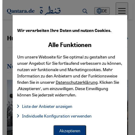
Direkt zum Inhalt springen
DE
Wir verarbeiten Ihre Daten und nutzen Cookies.
Huda Zein
Alle Autoren
Alle Funktionen
Um unsere Webseite für Sie optimal zu gestalten und
unser Angebot für Sie fortlaufend verbessern zu können,
Neueste Artikel von Huda Zein
nutzen wir funktionale und Marketingcookies. Mehr
Information zu den Anbietern und der Funktionsweise
finden Sie in unserer
Datenschutzerklärung
. Klicken Sie
‚Akzeptieren‘, um einzuwilligen. Diese Einwilligung
können Sie jederzeit widerrufen.
Liste der Anbieter anzeigen
Liste der Anbieter:
Individuelle Konfiguration verwenden
Facebook Embed / Facebook Connect
Facebook Embed / Facebook Connect, Google Maps Embed, Go
Google Tag Manager
Twitter Embed
Akzeptieren
Instagram Embed