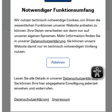
Footer
Über Uns
Youtube Embed
Impressum
Akzeptieren
Notwendiger Funktionsumfang
Google Maps Embed
Datenschutzerklärung
Barrierefreiheitserklärung
Wir nutzen technisch notwendige Cookies, um Ihnen die
wesentlichen Funktionen unserer Website anbieten zu
können. Ihre Daten verarbeiten wir dann nur auf
unseren eigenen Systemen. Mehr Information finden Sie
in unserer
Datenschutzerklärung
. Sie können unsere
Website damit nur im technisch notwendigen Umfang
nutzen.
Ablehnen
Lesen Sie alle Details in unserer
Datenschutzerklärung
.
Sie können Ihre hier abgegebene Einwilligung jederzeit
einsehen und widerrufen.
Datenschutzerklärung
Impressum