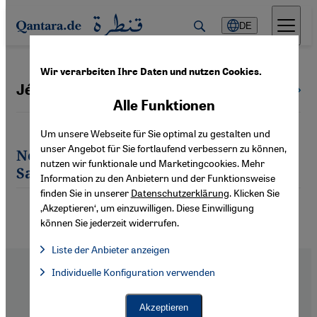
Direkt zum Inhalt springen
DE
Wir verarbeiten Ihre Daten und nutzen Cookies.
Jéronimo Louis Samuel Barbin
Alle Autoren
Alle Funktionen
Um unsere Webseite für Sie optimal zu gestalten und
unser Angebot für Sie fortlaufend verbessern zu können,
Neueste Artikel von Jéronimo Louis
nutzen wir funktionale und Marketingcookies. Mehr
Samuel Barbin
Information zu den Anbietern und der Funktionsweise
finden Sie in unserer
Datenschutzerklärung
. Klicken Sie
‚Akzeptieren‘, um einzuwilligen. Diese Einwilligung
können Sie jederzeit widerrufen.
Liste der Anbieter anzeigen
Liste der Anbieter:
Individuelle Konfiguration verwenden
Facebook Embed / Facebook Connect
Facebook Embed / Facebook Connect, Google Maps Embed, Go
Google Tag Manager
Twitter Embed
Akzeptieren
Instagram Embed