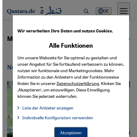
Direkt zum Inhalt springen
DE
Wir verarbeiten Ihre Daten und nutzen Cookies.
Manfred Sing
Alle Autoren
Alle Funktionen
Um unsere Webseite für Sie optimal zu gestalten und
unser Angebot für Sie fortlaufend verbessern zu können,
Neueste Artikel von Manfred Sing
nutzen wir funktionale und Marketingcookies. Mehr
Information zu den Anbietern und der Funktionsweise
finden Sie in unserer
Datenschutzerklärung
. Klicken Sie
‚Akzeptieren‘, um einzuwilligen. Diese Einwilligung
können Sie jederzeit widerrufen.
Liste der Anbieter anzeigen
Liste der Anbieter:
Individuelle Konfiguration verwenden
Facebook Embed / Facebook Connect
Facebook Embed / Facebook Connect, Google Maps Embed, Go
Google Tag Manager
Twitter Embed
Akzeptieren
Instagram Embed