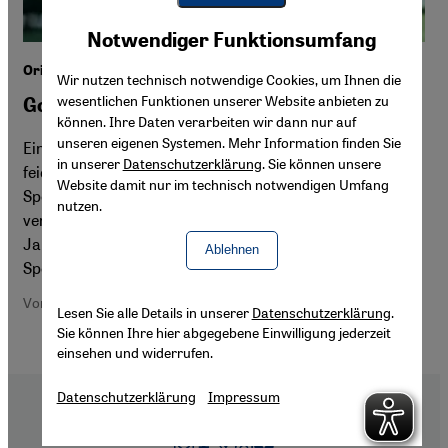
Youtube Embed
Akzeptieren
Notwendiger Funktionsumfang
Google Maps Embed
Orientalismus bei Olympia
Wir nutzen technisch notwendige Cookies, um Ihnen die
wesentlichen Funktionen unserer Website anbieten zu
Gold oder Kopftuch?
können. Ihre Daten verarbeiten wir dann nur auf
unseren eigenen Systemen. Mehr Information finden Sie
Ein Schritt in Richtung Emanzipation? Die ganze Welt
in unserer
Datenschutzerklärung
. Sie können unsere
feiert den Einzug zweier Kopftuch tragender
Website damit nur im technisch notwendigen Umfang
Sportlerinnen ins Olympiastadion. In Wirklichkeit
nutzen.
verbuchen muslimische Sportlerinnen schon seit
Jahrzehnten Erfolge bei Olympia. Die arabische
Ablehnen
Sportlerin wird zur Exotin degradiert.
Von Manfred Sing
Lesen Sie alle Details in unserer
Datenschutzerklärung
.
Sie können Ihre hier abgegebene Einwilligung jederzeit
einsehen und widerrufen.
Datenschutzerklärung
Impressum