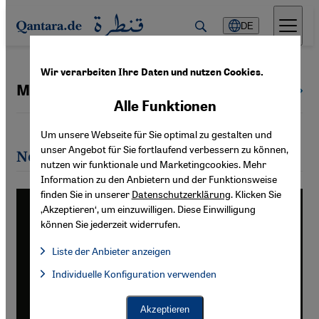
Direkt zum Inhalt springen
DE
Wir verarbeiten Ihre Daten und nutzen Cookies.
Mozn Hassan
Alle Autoren
Alle Funktionen
Um unsere Webseite für Sie optimal zu gestalten und
unser Angebot für Sie fortlaufend verbessern zu können,
Neueste Artikel von Mozn Hassan
nutzen wir funktionale und Marketingcookies. Mehr
Information zu den Anbietern und der Funktionsweise
finden Sie in unserer
Datenschutzerklärung
. Klicken Sie
‚Akzeptieren‘, um einzuwilligen. Diese Einwilligung
können Sie jederzeit widerrufen.
Liste der Anbieter anzeigen
Liste der Anbieter:
Individuelle Konfiguration verwenden
Facebook Embed / Facebook Connect
Facebook Embed / Facebook Connect, Google Maps Embed, Go
Google Tag Manager
Twitter Embed
Akzeptieren
Instagram Embed