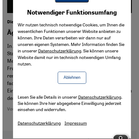
Youtube Embed
Akzeptieren
Notwendiger Funktionsumfang
Google Maps Embed
Die Frauenrechtsaktivistin Azza Soliman
Wir nutzen technisch notwendige Cookies, um Ihnen die
wesentlichen Funktionen unserer Website anbieten zu
Ägyptens ungeliebte Feministin
können. Ihre Daten verarbeiten wir dann nur auf
unseren eigenen Systemen. Mehr Information finden Sie
In Ägypten gelangen nicht nur Dissidenten ins Visier des
in unserer
Datenschutzerklärung
. Sie können unsere
Staates, sondern zunehmend auch Vertreter von
Website damit nur im technisch notwendigen Umfang
Menschenrechtsorganisationen sowie
nutzen.
Frauenaktivistinnen. Ein Beispiel hierfür ist die
renommierte Feministin Azza Soliman, die jüngst unter
Ablehnen
fadenscheiniger Begründung zeitweise inhaftiert wurde.
Ein Plädoyer von Mozn Hassan, der diesjährigen Trägerin
Lesen Sie alle Details in unserer
Datenschutzerklärung
.
des Alternativen Nobelpreises
Sie können Ihre hier abgegebene Einwilligung jederzeit
Von Mozn Hassan
einsehen und widerrufen.
Datenschutzerklärung
Impressum