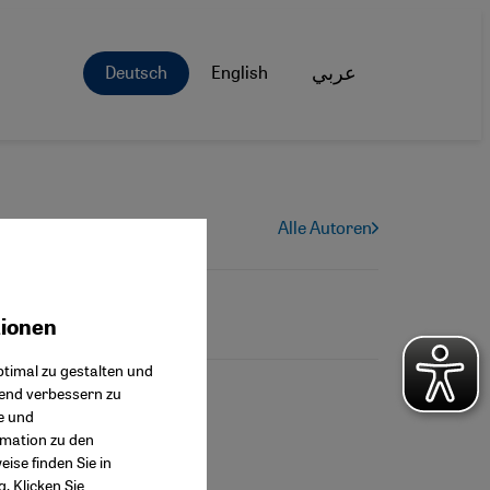
Deutsch
English
عربي
Alle Autoren
tionen
ok Connect
timal zu gestalten und
fend verbessern zu
e und
rmation zu den
ise finden Sie in
g
. Klicken Sie