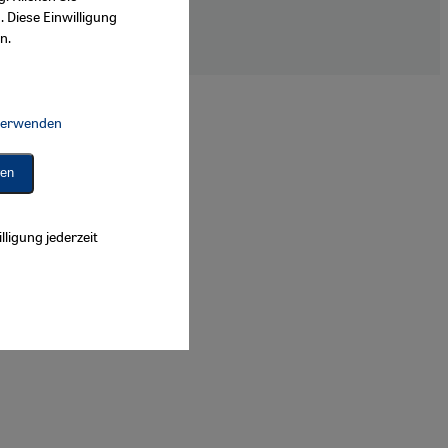
. Diese Einwilligung
n.
arrierefreiheitserklärung
 verwenden
Connect, Google Maps Embed, Google Tag Manager, Instagram Embed, 
ren
lligung jederzeit