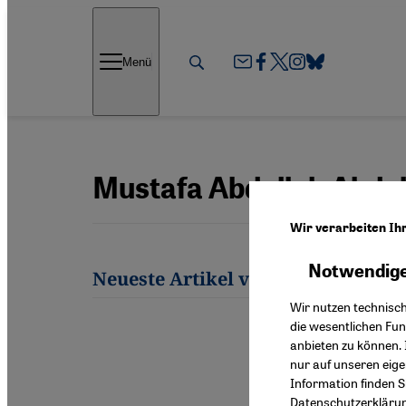
Direkt zum Inhalt springen
Menü
Mustafa Abdullah Abdu
Wir verarbeiten Ih
Notwendige
Neueste Artikel von Mustafa Abd
Wir nutzen technisc
die wesentlichen Fu
anbieten zu können. 
nur auf unseren eig
Information finden S
Datenschutzerkläru