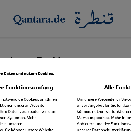
lrahman Bashir
re Daten und nutzen Cookies.
r Funktionsumfang
Alle Funk
Facebook Embed / Facebo
ullah Abdulrahman Bashir
Akzeptieren
Google Tag Manager
h notwendige Cookies, um Ihnen
Um unsere Webseite für Sie op
Twitter Embed
nktionen unserer Website
unser Angebot für Sie fortlau
Instagram Embed
Ihre Daten verarbeiten wir dann
können, nutzen wir funktional
Youtube Embed
enen Systemen. Mehr
Marketingcookies. Mehr Info
Google Maps Embed
ie in unserer
Anbietern und der Funktionswe
ng
. Sie können unsere Website
unserer
Datenschutzerklärun