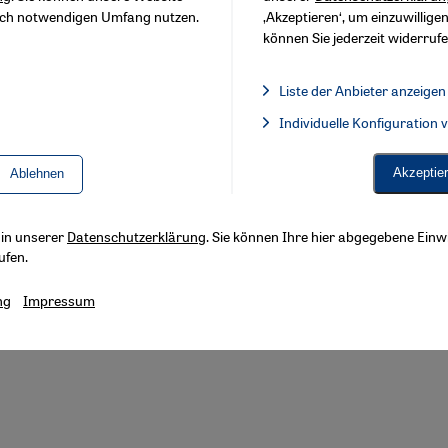
sch notwendigen Umfang nutzen.
‚Akzeptieren‘, um einzuwilligen
können Sie jederzeit widerrufe
Footer
Über Uns
Impressum
Datenschutzerklärung
B
Liste der Anbieter anzeigen
Liste der Anbieter:
Individuelle Konfiguration
Facebook Embed / Facebook 
Akzeptie
Ablehnen
s in unserer
Datenschutzerklärung
. Sie können Ihre hier abgegebene Einwi
ufen.
ng
Impressum