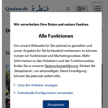
Direkt zum Inhalt springen
DE
Wir verarbeiten Ihre Daten und nutzen Cookies.
Omar Albam
Alle Autoren
Alle Funktionen
Um unsere Webseite für Sie optimal zu gestalten und
unser Angebot für Sie fortlaufend verbessern zu können,
Neueste Artikel von Omar Albam
nutzen wir funktionale und Marketingcookies. Mehr
Information zu den Anbietern und der Funktionsweise
finden Sie in unserer
Datenschutzerklärung
. Klicken Sie
‚Akzeptieren‘, um einzuwilligen. Diese Einwilligung
können Sie jederzeit widerrufen.
Liste der Anbieter anzeigen
Liste der Anbieter:
Individuelle Konfiguration verwenden
Facebook Embed / Facebook Connect
Facebook Embed / Facebook Connect, Google Maps Embed, Go
Google Tag Manager
Twitter Embed
Akzeptieren
Instagram Embed