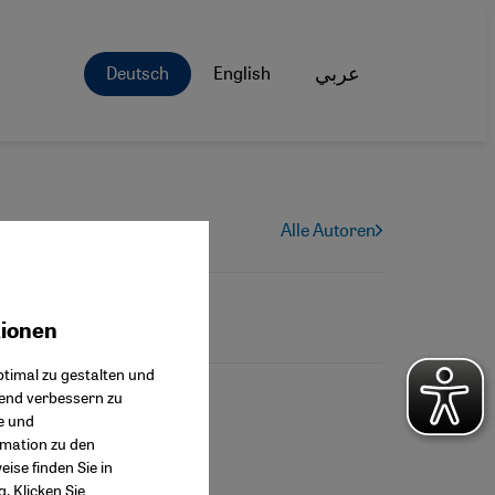
Deutsch
English
عربي
Alle Autoren
tionen
ok Connect
timal zu gestalten und
fend verbessern zu
e und
rmation zu den
ise finden Sie in
g
. Klicken Sie