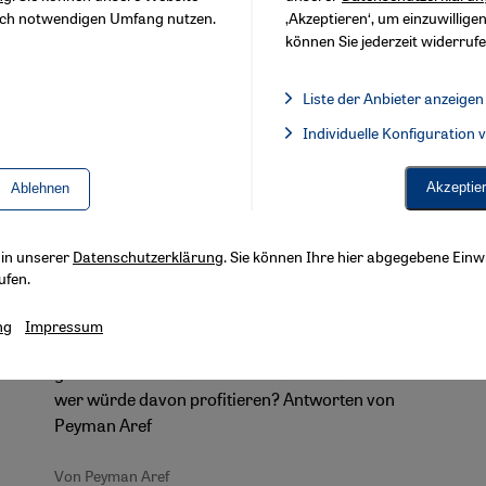
sch notwendigen Umfang nutzen.
‚Akzeptieren‘, um einzuwilligen
können Sie jederzeit widerrufe
Liste der Anbieter anzeigen
Liste der Anbieter:
Individuelle Konfiguration
Facebook Embed / Facebook 
Militärische Allianzen im Nahen Osten
Akzeptie
Ablehnen
Eine "arabische NATO" gegen den
Iran?
s in unserer
Datenschutzerklärung
. Sie können Ihre hier abgegebene Einwi
Saudi-Arabien und die USA wollen mit der
ufen.
Unterstützung von Jordanien, Ägypten und
mehreren Golfstaaten eine "arabische NATO" zur
ng
Impressum
Bekämpfung der "Bedrohungen aus dem Iran"
gründen. Wie realistisch ist das Vorhaben? Und
wer würde davon profitieren? Antworten von
Peyman Aref
Von Peyman Aref