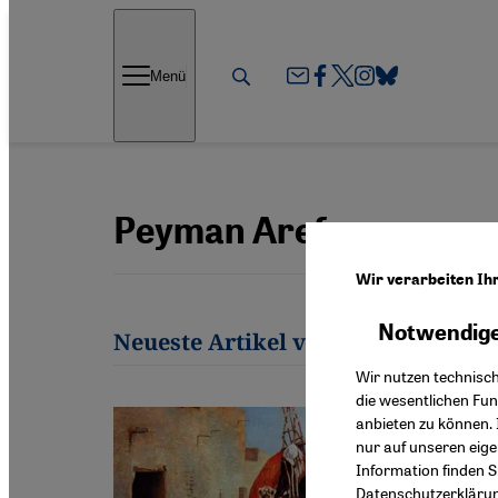
Direkt zum Inhalt springen
Menü
Peyman Aref
Wir verarbeiten Ih
Notwendige
Neueste Artikel von Peyman Aref
Wir nutzen technisc
die wesentlichen Fu
anbieten zu können. 
nur auf unseren eig
Information finden S
Datenschutzerkläru