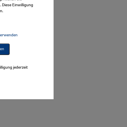
. Diese Einwilligung
n.
 verwenden
Connect, Google Maps Embed, Google Tag Manager, Instagram Embed, 
ren
lligung jederzeit