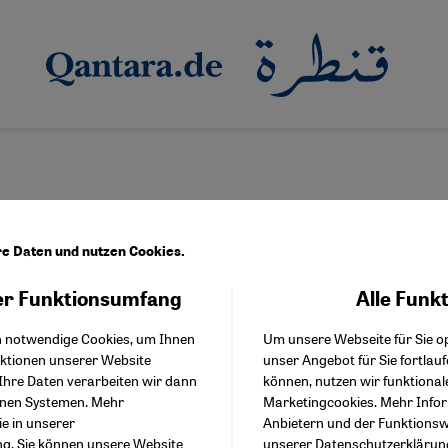
re Daten und nutzen Cookies.
r Funktionsumfang
Alle Funk
Facebook Embed / Facebo
Akzeptieren
Google Tag Manager
h notwendige Cookies, um Ihnen
Um unsere Webseite für Sie op
Twitter Embed
nktionen unserer Website
unser Angebot für Sie fortlau
Instagram Embed
Ihre Daten verarbeiten wir dann
können, nutzen wir funktional
Youtube Embed
enen Systemen. Mehr
Marketingcookies. Mehr Info
Google Maps Embed
ie in unserer
Anbietern und der Funktionswe
ng
. Sie können unsere Website
unserer
Datenschutzerklärun