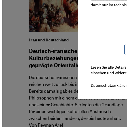
damit nur im techni
Iran und Deutschland
Deutsch-iranische
Kulturbeziehungen: Mehr als kolonial
geprägte Orientalistik
Lesen Sie alle Detail
einsehen und widerr
Die deutsche-iranischen Kulturbeziehungen
reichen weit zurück bis ins 18. Jahrhundert.
Datenschutzerkläru
Bereits damals gab es deutsche Literaten und
Philosophen mit einem großen Interesse am Iran
und seiner Geschichte. Sie legten die Grundlage
für einen wichtigen kulturellen Austausch
zwischen beiden Ländern, der bis heute anhält.
Von Peyman Aref