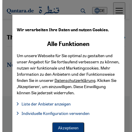
Direkt zum Inhalt springen
DE
Wir verarbeiten Ihre Daten und nutzen Cookies.
Thomas Ruttig
Alle Autoren
Alle Funktionen
Um unsere Webseite für Sie optimal zu gestalten und
unser Angebot für Sie fortlaufend verbessern zu können,
Neueste Artikel von Thomas Ruttig
nutzen wir funktionale und Marketingcookies. Mehr
Information zu den Anbietern und der Funktionsweise
finden Sie in unserer
Datenschutzerklärung
. Klicken Sie
‚Akzeptieren‘, um einzuwilligen. Diese Einwilligung
können Sie jederzeit widerrufen.
Liste der Anbieter anzeigen
Liste der Anbieter:
Individuelle Konfiguration verwenden
Facebook Embed / Facebook Connect
Facebook Embed / Facebook Connect, Google Maps Embed, Go
Google Tag Manager
Twitter Embed
Footer
Über Uns
Akzeptieren
Instagram Embed