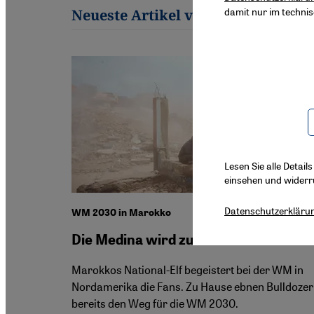
damit nur im techni
Neueste Artikel von Younes Saour
Lesen Sie alle Detail
einsehen und widerr
Datenschutzerkläru
WM 2030 in Marokko
Die Medina wird zur Fanmeile
Marokkos National-Elf begeistert bei der WM in
Nordamerika die Fans. Zu Hause ebnen Bulldozer
bereits den Weg für die WM 2030.