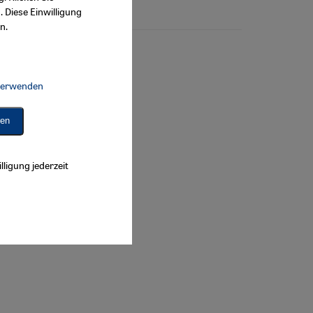
. Diese Einwilligung
n.
 verwenden
Connect, Google Maps Embed, Google Tag Manager, Instagram Embed, 
ren
lligung jederzeit