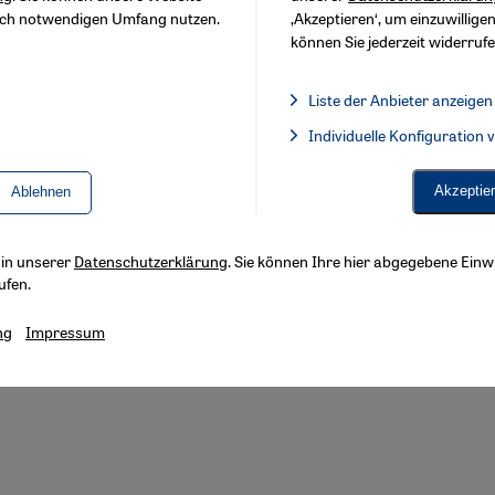
sch notwendigen Umfang nutzen.
‚Akzeptieren‘, um einzuwilligen
y
können Sie jederzeit widerrufe
Liste der Anbieter anzeigen
Liste der Anbieter:
Individuelle Konfiguration
Facebook Embed / Facebook 
Akzeptie
Ablehnen
s in unserer
Datenschutzerklärung
. Sie können Ihre hier abgegebene Einwi
ufen.
ng
Impressum