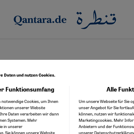
re Daten und nutzen Cookies.
r Funktionsumfang
Alle Funk
Facebook Embed / Facebo
Akzeptieren
Google Tag Manager
h notwendige Cookies, um Ihnen
Um unsere Webseite für Sie op
Twitter Embed
 und Doktorand im Bereich politische
nktionen unserer Website
unser Angebot für Sie fortlau
Instagram Embed
ren französischsprachigen Redaktionen in
Ihre Daten verarbeiten wir dann
können, nutzen wir funktional
Youtube Embed
enen Systemen. Mehr
Marketingcookies. Mehr Info
Google Maps Embed
ie in unserer
Anbietern und der Funktionswe
ng
. Sie können unsere Website
unserer
Datenschutzerklärun