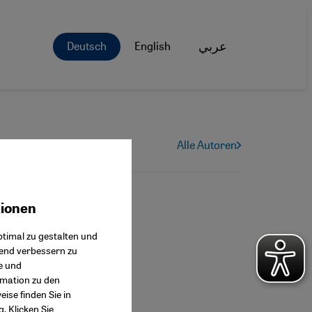
Deutsch
English
عربي
Alle Autoren
tionen
ok Connect
timal zu gestalten und
fend verbessern zu
e und
rmation zu den
ise finden Sie in
g
. Klicken Sie