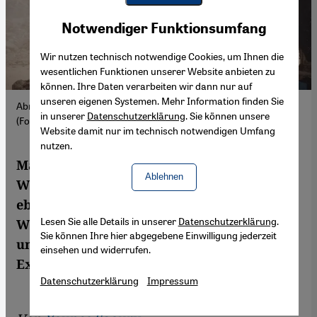
Youtube Embed
Akzeptieren
Notwendiger Funktionsumfang
Google Maps Embed
Wir nutzen technisch notwendige Cookies, um Ihnen die
wesentlichen Funktionen unserer Website anbieten zu
können. Ihre Daten verarbeiten wir dann nur auf
unseren eigenen Systemen. Mehr Information finden Sie
Abrissarbeiten in der alten Medina von Casablanca, Mai 2026.
in unserer
Datenschutzerklärung
. Sie können unsere
(Foto: Yassine Toumi)
Website damit nur im technisch notwendigen Umfang
nutzen.
Marokkos National-Elf begeistert bei der
Ablehnen
WM in Nordamerika die Fans. Zu Hause
ebnen Bulldozer bereits den Weg für die
Lesen Sie alle Details in unserer
Datenschutzerklärung
.
WM 2030. Alteingesessene werden
Sie können Ihre hier abgegebene Einwilligung jederzeit
umgesiedelt und verlieren ihre
einsehen und widerrufen.
Existenzgrundlage.
Datenschutzerklärung
Impressum