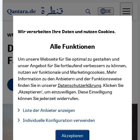
Direkt zum Inhalt springen
DE
Wir verarbeiten Ihre Daten und nutzen Cookies.
·
24.06.2026
WM 2030 in Marokko
Die Medina wird zur
Alle Funktionen
Fanmeile
Um unsere Webseite für Sie optimal zu gestalten und
unser Angebot für Sie fortlaufend verbessern zu können,
nutzen wir funktionale und Marketingcookies. Mehr
Information zu den Anbietern und der Funktionsweise
Deutsch
English
عربي
finden Sie in unserer
Datenschutzerklärung
. Klicken Sie
‚Akzeptieren‘, um einzuwilligen. Diese Einwilligung
können Sie jederzeit widerrufen.
Liste der Anbieter anzeigen
Liste der Anbieter:
Individuelle Konfiguration verwenden
Facebook Embed / Facebook Connect
Facebook Embed / Facebook Connect, Google Maps Embed, Go
Google Tag Manager
Twitter Embed
Akzeptieren
Instagram Embed