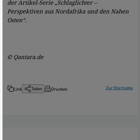
der Artikel-Serie „Schlaglichter –
Perspektiven aus Nordafrika und den Nahen
Osten“.
© Qantara.de
Zur Startseite
Link
Drucken
Teilen