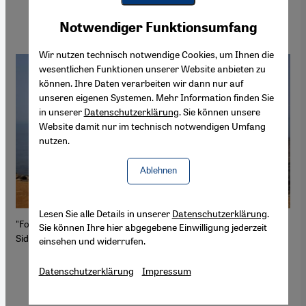
Youtube Embed
Akzeptieren
Notwendiger Funktionsumfang
Google Maps Embed
Wir nutzen technisch notwendige Cookies, um Ihnen die
wesentlichen Funktionen unserer Website anbieten zu
können. Ihre Daten verarbeiten wir dann nur auf
unseren eigenen Systemen. Mehr Information finden Sie
in unserer
Datenschutzerklärung
. Sie können unsere
Website damit nur im technisch notwendigen Umfang
nutzen.
Ablehnen
Lesen Sie alle Details in unserer
Datenschutzerklärung
.
"Fotografieren habe ich zu 90 Prozent in der Praxis erlernt“, hat
A
Sie können Ihre hier abgegebene Einwilligung jederzeit
t.
Siddiqui einmal geschrieben.
s
einsehen und widerrufen.
Is
nd
Datenschutzerklärung
Impressum