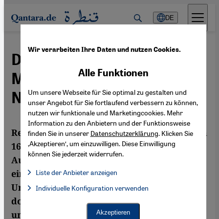
Direkt zum Inhalt springen
DE
Wir verarbeiten Ihre Daten und nutzen Cookies.
Danish Siddiqui und die
Alle Funktionen
Menschen hinter den
Um unsere Webseite für Sie optimal zu gestalten und
Nachrichten
unser Angebot für Sie fortlaufend verbessern zu können,
nutzen wir funktionale und Marketingcookies. Mehr
Information zu den Anbietern und der Funktionsweise
Reuters-Fotograf Danish Siddiqui wurde am
finden Sie in unserer
Datenschutzerklärung
. Klicken Sie
‚Akzeptieren‘, um einzuwilligen. Diese Einwilligung
16. Juli in Afghanistan getötet. Der
können Sie jederzeit widerrufen.
Autodidakt Siddiqui war in seinem Beruf
einer der Besten, während er Kriege,
Liste der Anbieter anzeigen
Liste der Anbieter:
Unruhen und menschliches Leid
Individuelle Konfiguration verwenden
Facebook Embed / Facebook Connect
Facebook Embed / Facebook Connect, Google Maps Embed, Go
Google Tag Manager
dokumentierte. Von Raju Gopalakrishnan
Twitter Embed
und Mike Collett-White
Akzeptieren
Instagram Embed