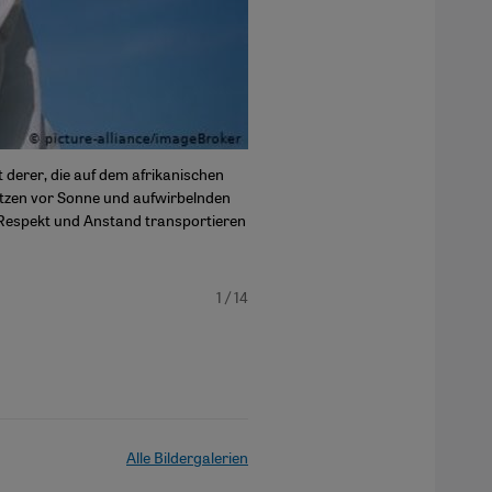
 derer, die auf dem afrikanischen
Tuaregmänner tragen traditionelle 
ützen vor Sonne und aufwirbelnden
vor den Geistern der Toten, den Ke
Respekt und Anstand transportieren
wurden früher häufig mit Indigo e
Männer der Wüste".
1
/ 14
Alle Bildergalerien