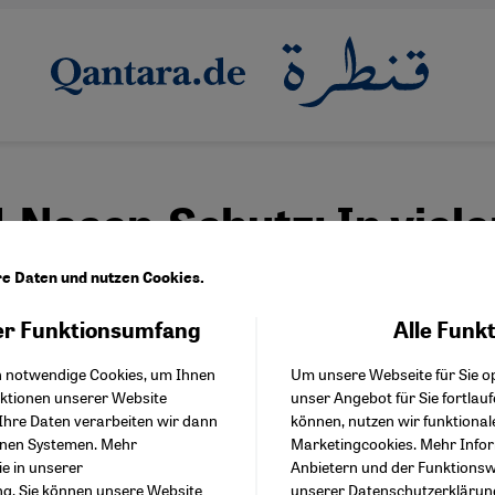
Nasen-Schutz: In viele
anischen Kulturen alltäg
re Daten und nutzen Cookies.
r Funktionsumfang
Alle Funk
Facebook Embed / Facebo
Akzeptieren
Google Tag Manager
h notwendige Cookies, um Ihnen
Um unsere Webseite für Sie op
Twitter Embed
aske oder Designerstück: In Zeiten von Coro
nktionen unserer Website
unser Angebot für Sie fortlau
Instagram Embed
mehr Afrikaner zum Mundschutz. Der Schutz 
Ihre Daten verarbeiten wir dann
können, nutzen wir funktional
Youtube Embed
enen Systemen. Mehr
Marketingcookies. Mehr Info
Google Maps Embed
at in einigen Regionen Afrikas Tradition. Von 
ie in unserer
Anbietern und der Funktionswe
ng
. Sie können unsere Website
unserer
Datenschutzerklärun