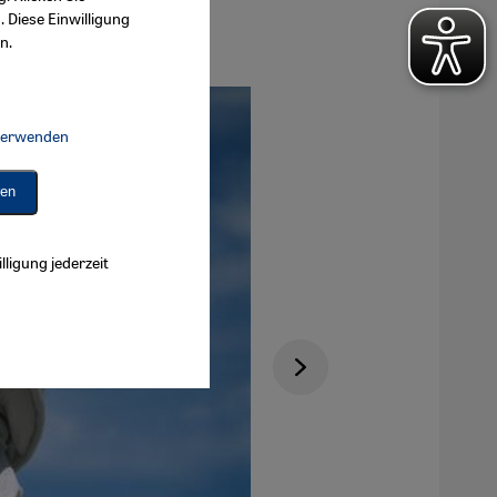
. Diese Einwilligung
n.
 verwenden
Connect, Google Maps Embed, Google Tag Manager, Instagram Embed, 
ren
lligung jederzeit