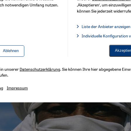
sch notwendigen Umfang nutzen.
‚Akzeptieren‘, um einzuwilligen
können Sie jederzeit widerrufe
Liste der Anbieter anzeigen
Liste der Anbieter:
Individuelle Konfiguration
Facebook Embed / Facebook 
Akzeptie
Ablehnen
s in unserer
Datenschutzerklärung
. Sie können Ihre hier abgegebene Einwi
ufen.
ng
Impressum