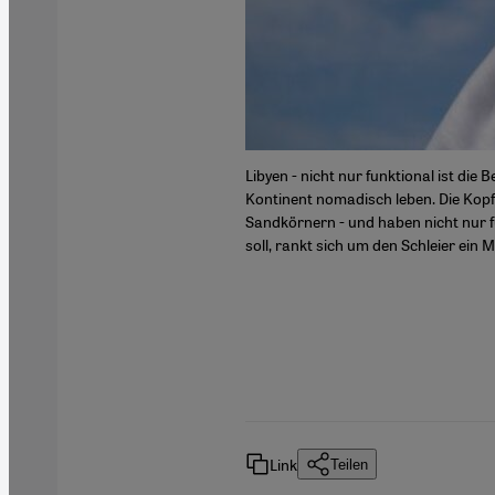
h rund 20.000 Einwegmasken. Auch
Libyen - nicht nur funktional ist di
ghafen verschwunden. Nach
Kontinent nomadisch leben. Die Kopf
flichten entledigen.
Sandkörnern - und haben nicht nur 
soll, rankt sich um den Schleier ein 
Link
Teilen