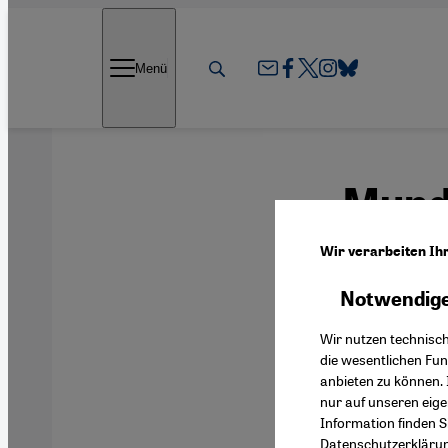
Direkt zum Inhalt springen
Menü
Mund-
afrik
Wir verarbeiten Ih
Notwendige
Wir nutzen technisc
Ob Einwegm
die wesentlichen Fu
mehr und 
anbieten zu können. 
nur auf unseren eig
Gesichts h
Information finden S
Greb
Datenschutzerkläru