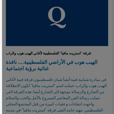
فرقة ''استريت مافيا'' الفلسطينية لأغاني الهيب هوب والراب:
الهيب هوب في الأراضي الفلسطينية.... نافذة
غنائية برؤية اجتماعية
في مبادرة شبابية فنية أنشأ شبان فلسطينيون فرقة فنية لأغاني
الهيب هوب والراب، حملت اسم "استريت مافيا" لكون الانطلاقة
من الشارع والرسالة موجهة إلى الشارع أيضا. هذه الفرقة التي
حملت رسالة الفن المعاصر الممزوج بالأمل والحب والسلام
واجهت انتقادات وعقبات كبيرة من قبل المجتمع المحلي
الفلسطيني. مهند حامد التقى فرقة "استريت مافيا" في مدينة