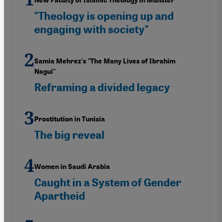
New Faculty of Islamic Theology in Münster
"Theology is opening up and
engaging with society"
Samia Mehrez's "The Many Lives of Ibrahim
Nagui"
Reframing a divided legacy
Prostitution in Tunisia
The big reveal
Women in Saudi Arabia
Caught in a System of Gender
Apartheid