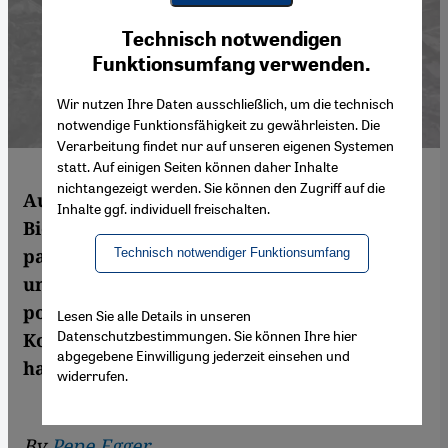
Youtube Embed
Ich stimme zu
Technisch notwendigen
Google Maps Embed
Funktionsumfang verwenden.
Wir nutzen Ihre Daten ausschließlich, um die technisch
notwendige Funktionsfähigkeit zu gewährleisten. Die
Verarbeitung findet nur auf unseren eigenen Systemen
statt. Auf einigen Seiten können daher Inhalte
nichtangezeigt werden. Sie können den Zugriff auf die
Auch die zweite "Qalandiya International"-
Inhalte ggf. individuell freischalten.
Biennale beweist, dass in den
palästinensischen Autonomiegebieten
Technisch notwendiger Funktionsumfang
unangepasste Kunst möglich ist – allen
politischen Widrigkeiten und gewaltsamen
Lesen Sie alle Details in unseren
Datenschutzbestimmungen. Sie können Ihre hier
Konflikten mit Israel zum Trotz. Pepe Egger
abgegebene Einwilligung jederzeit einsehen und
hat sich in Ramallah umgesehen.
widerrufen.
By
Pepe Egger