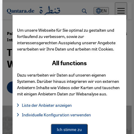
Direkt zum Inhalt springen
EN
Um unsere Webseite für Sie optimal zu gestalten und
·
15.01.2015
Palästinensische Kunstbiennale "Qalandiya
fortlaufend zu verbessern, sowie zur
International"
interessensgerechten Ausspielung unserer Angebote
verarbeiten wir Ihre Daten und arbeiten mit Cookies.
Teil einer Kultur des
Widerstandes
All functions
Dazu verarbeiten wir Daten auf unseren eigenen
Systemen. Darüber hinaus integrieren wir von externen
Deutsch
عربي
Anbietern Inhalte wie Videos oder Karten und tauschen
mit einigen Anbietern Daten zur Webanalyse aus.
Liste der Anbieter anzeigen
List of providers:
Individuelle Konfiguration verwenden
Facebook Embed / Facebook Connect
Facebook Embed / Facebook Connect, Google Maps Embed, Go
Google Tag Manager
Twitter Embed
Ich stimme zu
Instagram Embed