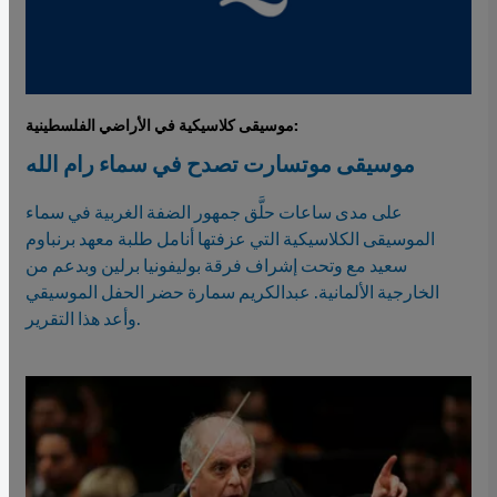
موسيقى كلاسيكية في الأراضي الفلسطينية:
موسيقى موتسارت تصدح في سماء رام الله
على مدى ساعات حلَّق جمهور الضفة الغربية في سماء
الموسيقى الكلاسيكية التي عزفتها أنامل طلبة معهد برنباوم
سعيد مع وتحت إشراف فرقة بوليفونيا برلين وبدعم من
الخارجية الألمانية. عبدالكريم سمارة حضر الحفل الموسيقي
وأعد هذا التقرير.