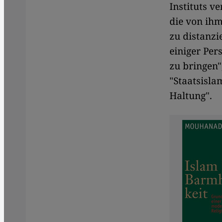
Instituts ve
die von ihm
zu distanzi
einiger Per
zu bringen"
"Staatsisla
Haltung".