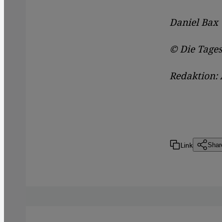
Daniel Bax
© Die Tage
Redaktion: 
Link
Shar