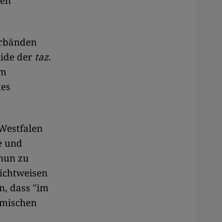
gen
erbänden
hide der
taz
.
em
tes
Westfalen
e und
 nun zu
Sichtweisen
n, dass "im
emischen