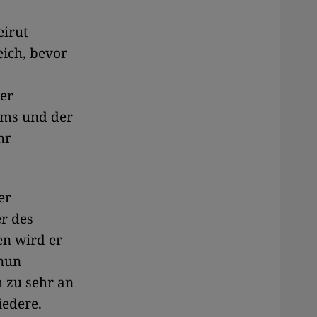
eirut
eich, bevor
 er
ams und der
hr
er
r des
n wird er
 nun
h zu sehr an
iedere.