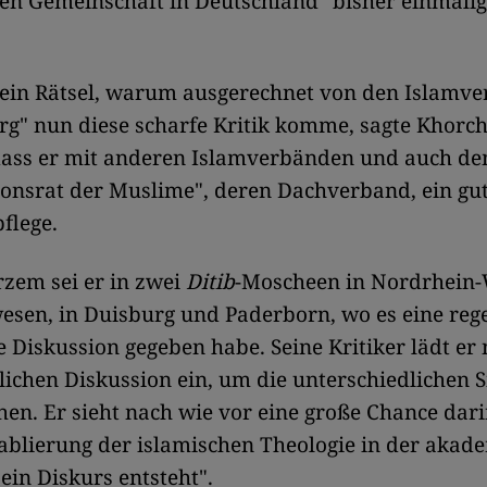
en Gemeinschaft in Deutschland" bisher einmali
 "ein Rätsel, warum ausgerechnet von den Islamv
g" nun diese scharfe Kritik komme, sagte Khorc
 dass er mit anderen Islamverbänden und auch d
onsrat der Muslime", deren Dachverband, ein gu
flege.
rzem sei er in zwei
Ditib
-Moscheen in Nordrhein-
esen, in Duisburg und Paderborn, wo es eine reg
e Diskussion gegeben habe. Seine Kritiker lädt er
tlichen Diskussion ein, um die unterschiedlichen 
en. Er sieht nach wie vor eine große Chance dari
ablierung der islamischen Theologie in der akad
ein Diskurs entsteht".