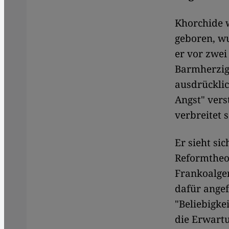
Khorchide w
geboren, wu
er vor zwei
Barmherzigk
ausdrücklic
Angst" vers
verbreitet s
Er sieht si
Reformtheo
Frankoalge
dafür angef
"Beliebigke
die Erwartu