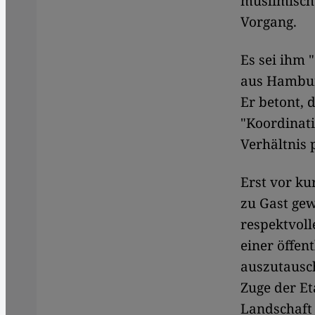
muslimisch
Vorgang.
Es sei ihm
aus Hambur
Er betont,
"Koordinati
Verhältnis p
Erst vor ku
zu Gast gew
respektvoll
einer öffen
auszutausch
Zuge der Et
Landschaft 