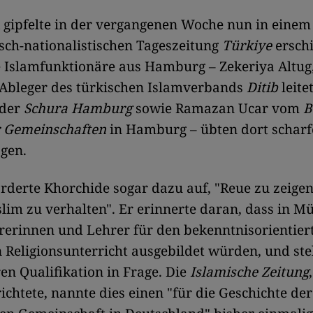
k gipfelte in der vergangenen Woche nun in einem 
isch-nationalistischen Tageszeitung
Türkiye
erschi
 Islamfunktionäre aus Hamburg – Zekeriya Altug
 Ableger des türkischen Islamverbands
Ditib
leite
 der
Schura Hamburg
sowie Ramazan Ucar vom
B
r Gemeinschaften
in Hamburg – übten dort scharfe
gen.
orderte Khorchide sogar dazu auf, "Reue zu zeigen
lim zu verhalten". Er erinnerte daran, dass in M
rerinnen und Lehrer für den bekenntnisorientier
 Religionsunterricht ausgebildet würden, und ste
ren Qualifikation in Frage. Die
Islamische Zeitung
richtete, nannte dies einen "für die Geschichte der