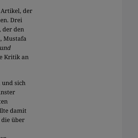
Artikel, der
en. Drei
, der den
t, Mustafa
und
 Kritik an
 und sich
ünster
ten
llte damit
, die über