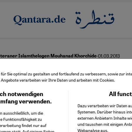
·
01.03.2013
steraner Islamthelogen Mouhanad Khorchide
t um die Seele des Isla
ür Sie optimal zu gestalten und fortlaufend zu verbessern, sowie zur i
Angebote verarbeiten wir Ihre Daten und arbeiten mit Cookies.
ch notwendigen
All func
Facebook Embed / Facebo
Ich stimme zu
Google Tag Manager
umfang verwenden.
Dazu verarbeiten wir Daten a
Twitter Embed
Systemen. Darüber hinaus int
Instagram Embed
n ausschließlich, um die
externen Anbietern Inhalte w
Youtube Embed
e Funktionsfähigkeit zu
horchide, Leiter des Zentrums für Islamisch
und tauschen mit einigen Anb
Google Maps Embed
erarbeitung findet nur auf
Webanalyse aus.
emen statt. Auf einigen Seiten