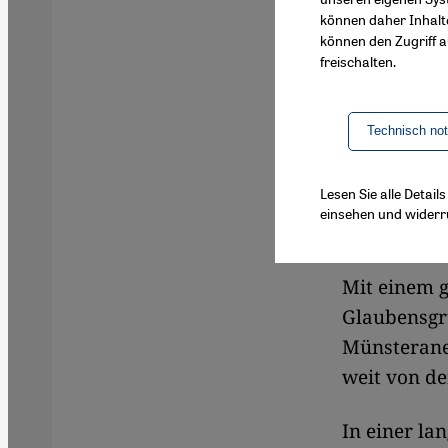
Theologie 
können daher Inhalt
angefeinde
können den Zugriff au
öffentlich.
freischalten.
Technisch no
By
Daniel 
Lesen Sie alle Detai
einsehen und widerr
Link
Shar
Mit einem g
Glaubensgr
Münsterane
weit von de
In einer lan