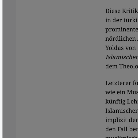
Diese Kriti
in der türk
prominente
nördlichen
Yoldas von
Islamische
dem Theolo
Letzterer f
wie ein Mus
künftig Leh
Islamischen
implizit de
den Fall be