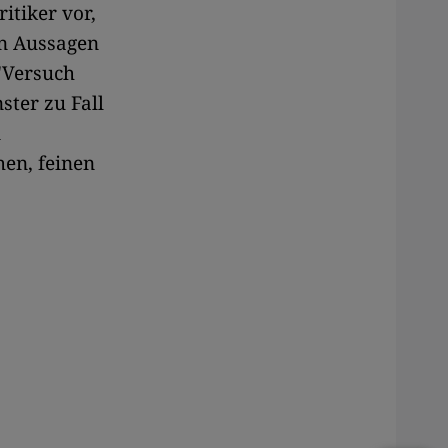
ritiker vor,
en Aussagen
 "Versuch
ster zu Fall
n
hen, feinen