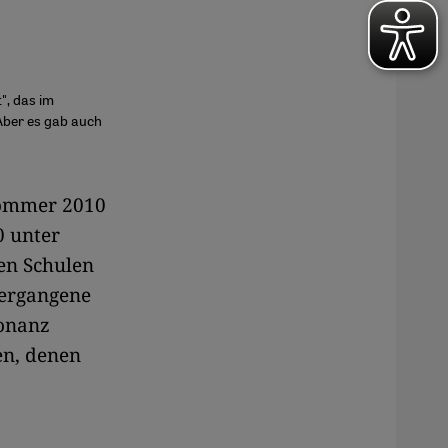
", das im
 Aber es gab auch
 Sommer 2010
0 unter
en Schulen
vergangene
sonanz
en, denen