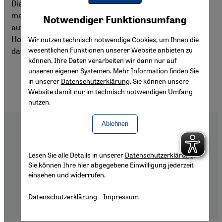
Die Ankündigung von Saudi-Arabien und Iran im März,
Youtube Embed
man werde wieder diplomatische Beziehungen
Akzeptieren
Notwendiger Funktionsumfang
Google Maps Embed
aufnehmen, hat viele überrascht. Nun besteht die
Hoffnung, dass auch der Fußball in der gesamten Region
Wir nutzen technisch notwendige Cookies, um Ihnen die
wesentlichen Funktionen unserer Website anbieten zu
davon profitieren wird.
können. Ihre Daten verarbeiten wir dann nur auf
unseren eigenen Systemen. Mehr Information finden Sie
in unserer
Datenschutzerklärung
. Sie können unsere
Website damit nur im technisch notwendigen Umfang
nutzen.
Ablehnen
Lesen Sie alle Details in unserer
Datenschutzerklärung
.
Footer
Über Uns
Sie können Ihre hier abgegebene Einwilligung jederzeit
Impressum
einsehen und widerrufen.
Datenschutzerklärung
Datenschutzerklärung
Impressum
Barrierefreiheitserklärung