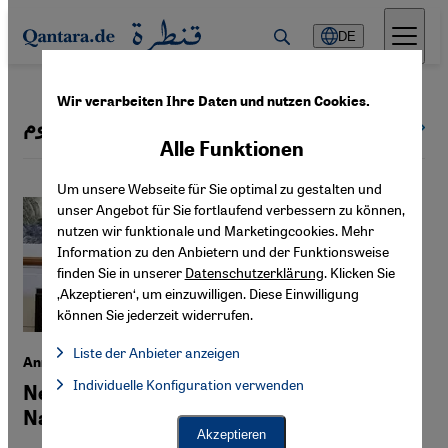
Direkt zum Inhalt springen
DE
Wir verarbeiten Ihre Daten und nutzen Cookies.
السعودية اليوم
Alle Themen
Alle Funktionen
Um unsere Webseite für Sie optimal zu gestalten und
unser Angebot für Sie fortlaufend verbessern zu können,
nutzen wir funktionale und Marketingcookies. Mehr
Information zu den Anbietern und der Funktionsweise
finden Sie in unserer
Datenschutzerklärung
. Klicken Sie
‚Akzeptieren‘, um einzuwilligen. Diese Einwilligung
können Sie jederzeit widerrufen.
Liste der Anbieter anzeigen
Annäherung zwischen Iran und Saudi-Arabien
Liste der Anbieter:
Individuelle Konfiguration verwenden
Facebook Embed / Facebook Connect
Neue Perspektiven für den Fußball in
Facebook Embed / Facebook Connect, Google Maps Embed, Go
Google Tag Manager
Nahost
Twitter Embed
Akzeptieren
Instagram Embed