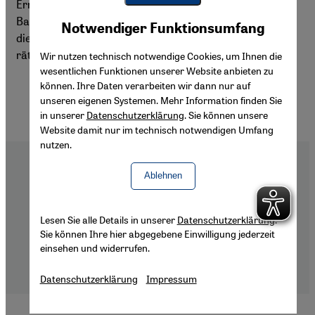
Ermordung des marokkanischen Dissidenten Mehdi Ben
Youtube Embed
Barka. Geheim gehaltene israelische Dokumente zeigen
Akzeptieren
Notwendiger Funktionsumfang
Google Maps Embed
die Rolle des Mossad und werfen Licht auf einen der
rätselhaftesten Mordfälle des 20. Jahrhunderts.
Wir nutzen technisch notwendige Cookies, um Ihnen die
wesentlichen Funktionen unserer Website anbieten zu
können. Ihre Daten verarbeiten wir dann nur auf
unseren eigenen Systemen. Mehr Information finden Sie
in unserer
Datenschutzerklärung
. Sie können unsere
Website damit nur im technisch notwendigen Umfang
nutzen.
Ablehnen
Footer
Über Uns
Lesen Sie alle Details in unserer
Datenschutzerklärung
.
Impressum
Sie können Ihre hier abgegebene Einwilligung jederzeit
Datenschutzerklärung
einsehen und widerrufen.
Barrierefreiheitserklärung
Datenschutzerklärung
Impressum