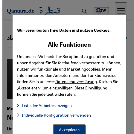
Direkt zum Inhalt springen
DE
Wir verarbeiten Ihre Daten und nutzen Cookies.
الموساد
Alle Themen
Alle Funktionen
Um unsere Webseite für Sie optimal zu gestalten und
unser Angebot für Sie fortlaufend verbessern zu können,
nutzen wir funktionale und Marketingcookies. Mehr
Information zu den Anbietern und der Funktionsweise
finden Sie in unserer
Datenschutzerklärung
. Klicken Sie
‚Akzeptieren‘, um einzuwilligen. Diese Einwilligung
können Sie jederzeit widerrufen.
Liste der Anbieter anzeigen
Mordfall Ben Barka
Liste der Anbieter:
Individuelle Konfiguration verwenden
Facebook Embed / Facebook Connect
Neues aus israelischen Archiven
Facebook Embed / Facebook Connect, Google Maps Embed, Go
Google Tag Manager
Twitter Embed
Das Buch „L’Affaire Ben Barka“ enthüllt Details zur
Akzeptieren
Instagram Embed