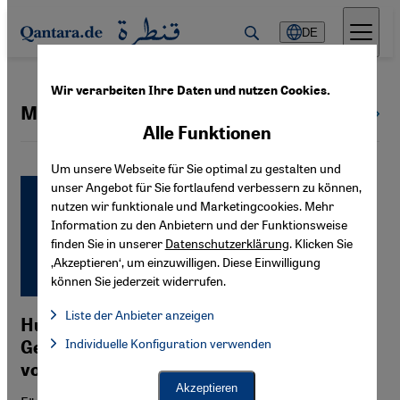
Direkt zum Inhalt springen
DE
Wir verarbeiten Ihre Daten und nutzen Cookies.
Massaker
Alle Themen
Alle Funktionen
Um unsere Webseite für Sie optimal zu gestalten und
unser Angebot für Sie fortlaufend verbessern zu können,
nutzen wir funktionale und Marketingcookies. Mehr
Information zu den Anbietern und der Funktionsweise
finden Sie in unserer
Datenschutzerklärung
. Klicken Sie
‚Akzeptieren‘, um einzuwilligen. Diese Einwilligung
können Sie jederzeit widerrufen.
Liste der Anbieter anzeigen
Human Rights Watch: Noch immer keine
Liste der Anbieter:
Individuelle Konfiguration verwenden
Facebook Embed / Facebook Connect
Gerechtigkeit für die Opfer des Massakers
Facebook Embed / Facebook Connect, Google Maps Embed, Go
Google Tag Manager
vom Rabaa al-Adawiya-Platz
Twitter Embed
Akzeptieren
Instagram Embed