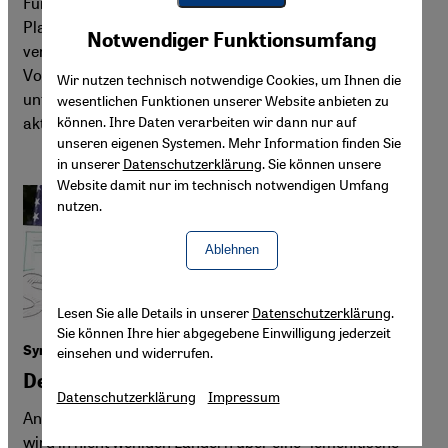
Fünf Jahre nach dem Massaker vom Rabaa al-Adawiya-
Youtube Embed
Platz in Kairo haben es die ägyptischen Behörden bislang
Akzeptieren
Notwendiger Funktionsumfang
Google Maps Embed
versäumt, die verantwortlichen Sicherheitskräfte für ihr
Vorgehen zur Rechenschaft zu ziehen bzw. den Vorfall zu
Wir nutzen technisch notwendige Cookies, um Ihnen die
untersuchen, kritisiert Human Rights Watch in einem
wesentlichen Funktionen unserer Website anbieten zu
aktuellen Bericht.
können. Ihre Daten verarbeiten wir dann nur auf
unseren eigenen Systemen. Mehr Information finden Sie
in unserer
Datenschutzerklärung
. Sie können unsere
Website damit nur im technisch notwendigen Umfang
nutzen.
Ablehnen
Lesen Sie alle Details in unserer
Datenschutzerklärung
.
Sie können Ihre hier abgegebene Einwilligung jederzeit
Syrien nach dem Massaker von Hula
einsehen und widerrufen.
Der weite Weg zur ''jemenitischen Lösung''
Datenschutzerklärung
Impressum
Angesichts der Ausweglosigkeit des Konflikts in Syrien
wird in nicht wenigen Ländern über eine "jemenitische