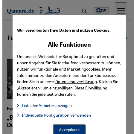
Direkt zum Inhalt springen
DE
Wir verarbeiten Ihre Daten und nutzen Cookies.
Türkische Musik
Alle Themen
Alle Funktionen
Um unsere Webseite für Sie optimal zu gestalten und
unser Angebot für Sie fortlaufend verbessern zu können,
nutzen wir funktionale und Marketingcookies. Mehr
Information zu den Anbietern und der Funktionsweise
finden Sie in unserer
Datenschutzerklärung
. Klicken Sie
‚Akzeptieren‘, um einzuwilligen. Diese Einwilligung
können Sie jederzeit widerrufen.
Liste der Anbieter anzeigen
Ford-Streik als Musical
Liste der Anbieter:
Individuelle Konfiguration verwenden
Facebook Embed / Facebook Connect
„Baha Targün war der migrantische
Facebook Embed / Facebook Connect, Google Maps Embed, Go
Google Tag Manager
Dutschke“
Twitter Embed
Akzeptieren
Instagram Embed