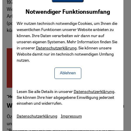
1973 streikten die Gastarbeiter:innen der Kölner Ford-
Youtube Embed
Werke für gleichen Lohn und die Anerkennung ihrer
Akzeptieren
Notwendiger Funktionsumfang
Google Maps Embed
Arbeit. Jetzt bringt ein Musical die Geschichte aus
(post)migrantischer Perspektive auf die Bühne. Der
Wir nutzen technisch notwendige Cookies, um Ihnen die
wesentlichen Funktionen unserer Website anbieten zu
künstlerische Leiter Nedim Hazar Bora im Interview.
können. Ihre Daten verarbeiten wir dann nur auf
unseren eigenen Systemen. Mehr Information finden Sie
in unserer
Datenschutzerklärung
. Sie können unsere
Website damit nur im technisch notwendigen Umfang
nutzen.
Ablehnen
Lesen Sie alle Details in unserer
Datenschutzerklärung
.
"Hediye" von Özgür Akgul (alias Schnieke)
Sie können Ihre hier abgegebene Einwilligung jederzeit
einsehen und widerrufen.
Wunderbare Brücke zwischen zwei Welten
Özgür Akgül komponiert normalerweise Musik für Film
Datenschutzerklärung
Impressum
und Fernsehen. Vor kurzem hat er unter dem Namen
"Schnieke“ sein erstes Album veröffentlicht. Es ist ein