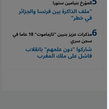
المؤرخ بنيامين ستورا
"ملف الذاكرة بين فرنسا والجزائر
في خطر"
مذكرات عزيز بنبين "تازماموت" 18 عاما في
سجن سري
شاركوا "دون علمهم" بانقلاب
فاشل على ملك المغرب