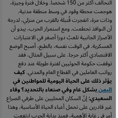
التحالف أكثر من 150 شخصا.
وخلال فترة وجيزة،
هوجمت محطة وقود في وسط منطقة مدنية.
وذات مرة، انفجرت قُنبلة بالقرب من منزلي، لدرجة
أن النوافذ تحطمت. ومع استمرار الحرب، يبدو أن
الأضرارَ الجانبية تلعبُ دورا أصغر في الاعتبارات
العسكرية.
في الوقت نفسه، بالطبع، أصبح الوضع
الاقتصادي أكثر حرجا. على سبيل المثال، فقد
توقفت حكومة الحوثيين لفترة طويلة عند دفع
رواتب العاملين في القطاع العام والمدني.
كيف
يؤثر ذلك على الحياة اليومية للمواطنين في
اليمن
بشكل عام وفي صنعاء بالتحديد؟
وفاء
السعيدي:
إنّ السكان المحليين على طرفي الصراع
غير قادرين على تحمل أعباء الحياة الأساسية. وهذا
أمر في غاية الأهمية، فمنذ بداية الحرب ارتفعت