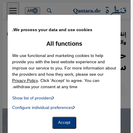
Direkt zum Inhalt springen
AR
We process your data and use cookies.
إنقاذ اليمن من الهلاك بين الحوثي
·
02.08.2018
والحكومة والإمارات وإيران والسعودية
All functions
حل حرب اليمن داخلياً فكرة
We use functional and marketing cookies to help
ساذجة والشعب هو الضحية
provide you with the best website experience and
improve our service to you. For more information about
the providers and how they work, please see our
Privacy Policy
. Click 'Accept' to agree. You can
withdraw your consent at any time.
عربي
English
Deutsch
Show list of providers
List of providers:
Configure individual preferences
Facebook Embed / Facebook Connect
 Manager, Instagram Embed, Twitter Embed, Youtube Embed
Google Tag Manager
Twitter Embed
Accept
Instagram Embed
Youtube Embed