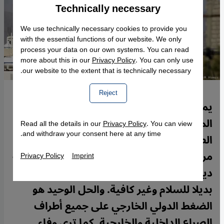
Technically necessary
Accept
Google Maps Embed
We use technically necessary cookies to provide you
with the essential functions of our website. We only
process your data on our own systems. You can read
more about this in our
Privacy Policy
. You can only use
our website to the extent that is technically necessary.
Reject
يمنيون يتضورون جوعا، ويمنيات يلاقيهن
الموت وأطفالهن في أحشائهن لقلة الرعاية
Read all the details in our
Privacy Policy
. You can view
and withdraw your consent here at any time.
الصحية. أما أصحاب المناصب في اليمن فهم
مرتاحون لأنه ما كان لهم الوصول إليها بطريقة
Privacy Policy
Imprint
ديمقراطية. لكن المساعدة الإنسانية ليست
بديلا للسلام وغير كافية. والحل الوحيد هو
الضغط الدولي الخارجي على جميع أطراف
الصراع الداخلية والخارجية. كما ترى وفاء