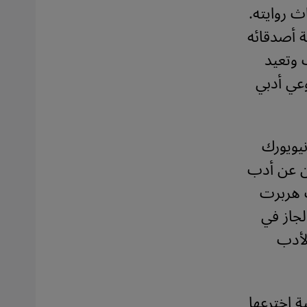
ث روايته.
 أصدقائه
 وتعيد
وعي أدبي
نيويورك
ون عن أدب
ت هربرت
لجاز في
لأدب
The Beat Ge، وهي تسمية اخترعها