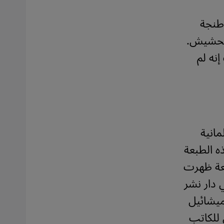
 طنجة
الحشيش.
نه لم
مانية
ه الطبعة
بعة ظهرت
 دار نشر
ميشائيل
 للكاتب