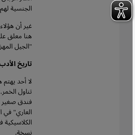
الجنسية لهم.
غير أن هؤلاء
هنا معلق علي
"الجيل المهز
تاريخ الأدب
لا أحد يهتم 
تناول الخمر.
فندق صغير في
الكلاسيكية ف
نسخة.