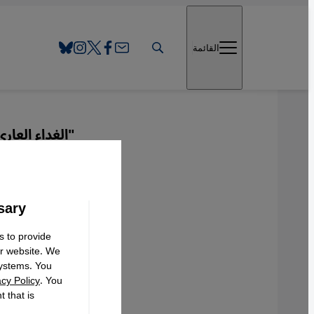
Direkt zum Inhalt springen
القائمة
"الغداء العاري
أدب أ
sary
عربي
s to provide
ur website. We
systems. You
acy Policy
. You
 that is