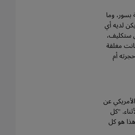
ة محاطة بسور، وما
يكن لديه أي
لا بالشرفة"، هكذا حكي لي في عام 1991 جون ستكليف،
انت مغلقة
حجرته أم
الأمريكي عن
ثناء. "كل
هذا هو كل