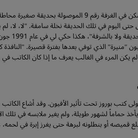
كان بوروز يسكن في الغرفة رقم 9 الموصولة بحديقة صغير
ى حتى اليوم في تلك الحديقة نخلة سامقة. "لا، لا، لم 
اهتمام لا بالحديقة و
"منيرة" الذي توفي بعدها بفترة قصيرة. "النافذة ك
ً. لم يكن المرء في الغالب يعرف ما إذا كان الكاتب في 
ولى كتب بوروز تحت تأثير الأفيون. وقد أشاع الكاتب 
يأخذ حماماً لشهور طويلة، ولم يغير ملابسه في تلك الأ
ع قميصه أو بنطلونه لبرهة حتى يغرز إبرة في لحمه، 