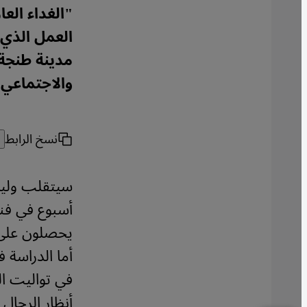
"الغداء الع
العمل الذي
مدينة طنجة 
والاجتماعي 
نسخ الرابط
سيتقلب وليم 
أسبوع في فند
يحصلون على إ
أما الدراسة 
في تواليت الب
أنظار الرجال