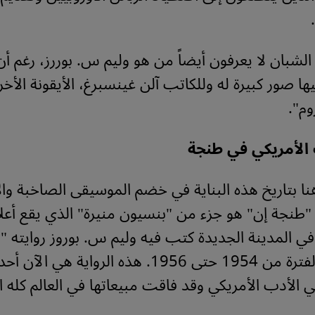
 الشبان لا يعرفون أيضاً من هو وليم س. بوررز، رغم أن
ها صور كبيرة له وللكاتب آلن غينسبرغ، الأيقونة الأخ
وم".
 الأمريكي في طنجة
هنا بتاريخ هذه البناية في خضم الموسيقى الصاخبة وا
 "طنجة إن" هو جزء من "بنسيون منيرة" الذي يقع أعلا
 المدينة الجديدة كتب فيه وليم س. بوروز روايته "ا
العاري" في الفترة من 1954 حتى 1956. هذه الرواية هي 
ي الأدب الأمريكي وقد فاقت مبيعاتها في العالم كله ا