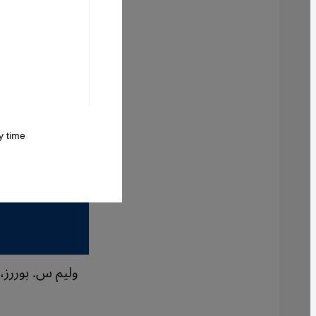
 time.
وليم س. بوررز، 