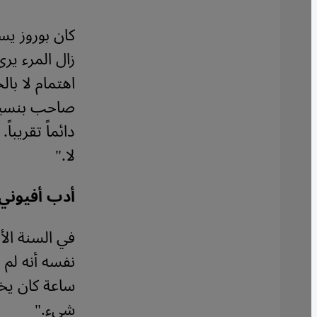
زال المرء ير
صاحب بنسيون 
دائماً تقريبا
لا."
أدب أفيوني
في السنة الأ
نفسه أنه لم 
ساعة كان يخل
شيء."