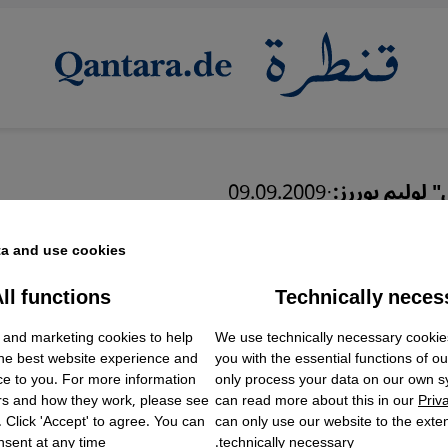
" لوليم بوررز:
·
09.09.2009
مريكي من المغرب
a and use cookies.
ll functions
Technically neces
ok Embed / Facebook Connect
Accept
Google Tag Manager
 and marketing cookies to help
We use technically necessary cookie
Twitter Embed
the best website experience and
you with the essential functions of o
Instagram Embed
ce to you. For more information
only process your data on our own 
Youtube Embed
rs and how they work, please see
can read more about this in our
Priv
Google Maps Embed
. Click 'Accept' to agree. You can
can only use our website to the extent
sent at any time.
technically necessary.