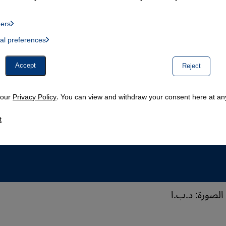
ders
List of providers:
ual preferences
, Twitter Embed, Youtube Embed
Accept
Reject
n our
Privacy Policy
. You can view and withdraw your consent here at any
t
الصورة: د.ب.ا