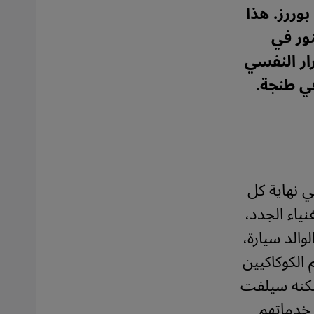
وررز. هذا
ور في
ار النفسي
في طنجة.
ي نهاية كل
ياء الجدد،
الد سيارة،
الكوكاكيين
 ولكنه سيلفت
 خدماتهم