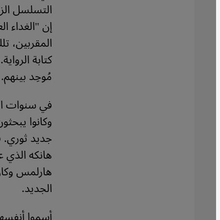
التسلسل الزم
إن "الغداء 
المقربين، ت
كتابة الرواي
مُوحِد بينهم.
في سنوات الأ
وكانوا يبحثو
جديد ثوري. ف
هانكه الذي ع
هارلمس وكان
الجديد.