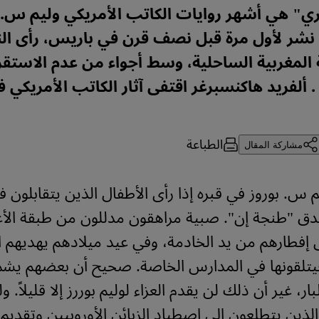
اري" هي أشهر روايات الكاتب الأمريكي وليم س. ب
 نشر لأول مرة قبل نصف قرن في باريس، رأى الن
المغربية الساحلية، وسط أجواء من عدم الاستقر
. ألفريد هاكنسبرغر اقتفى آثار الكاتب الأمريكي 
الطباعة
مشاركة المقال
س. بوروز في قبره إذا رأى الأطفال الذين يتقابلون ف
ق "طنجة إن". صبية مراهقون مدللون من طبقة الأغن
فطارهم من يد الخادمة، وفي عيد ميلادهم يهديهم الو
فيتلقونها في المدارس الخاصة. صحيح أن بعضهم يشم 
ار، غير أن ذلك لن يقدم العزاء لوليم بوررز إلا قليلاً.
 الذين يتطلعون إلى اصطياد الزبائن الأوروبيين وتقديم