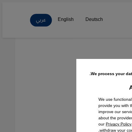
عربي
English
Deutsch
We process your dat
A
Facebo
We use functional
provide you with 
improve our servi
about the provide
our
Privacy Policy
withdraw your con