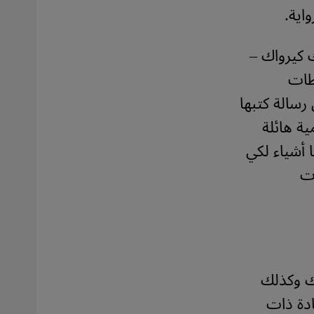
اية.
 كيرواك –
وطات
 رسالة كتبها
 كمية هائلة
 أشياء لكي
ا نشأت
ك وكذلك
ادة ذات