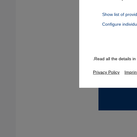
Show list of provi
Configure individ
Connect, Google Maps Embed, Google Tag Manager, Instagram Embed
Read all the details i
Privacy Policy
Imprin