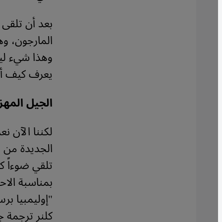
بعد أن تلقى 
المارجون، وه
وهذا شيء ليس
يعرف كيف أتم
الجيل المهز
لكننا الآن ن
الجديدة من ر
تلقي ضوءاً ك
بمناسبة الاح
"إوليمبيا ب
كلنر ترجمة ج