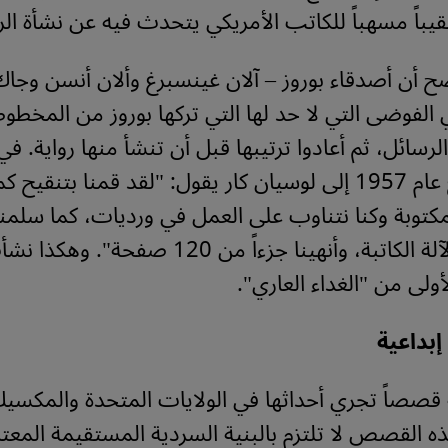
قيباً مسهباً للكاتب الأمريكي يتحدث فيه عن نشأة الرو
ضح أن أصدقاء بوروز – آلان غينسبرغ وألان أنسن وجاك
 الفوضى التي لا حد لها التي تركها بوروز من المخط
رسائل، ثم أعادوا ترتيبها قبل أن تنشأ منها رواية. في
آلن غينسبرغ عام 1957 إلى لوسيان كار يقول: "لقد قمنا بتنقيح
مكتوبة وكنا نتناوب على العمل في ورديات، كما سلمنا
تكتب على الآلة الكاتبة، وأنهينا جزءاً من 120 صفحة". وهكذ
ولى من "الغداء العاري".
إبداعية
 قصصاً تجري أحداثها في الولايات المتحدة والمكسي
 القصص لا تلتزم بالبنية السردية المستقيمة المعت