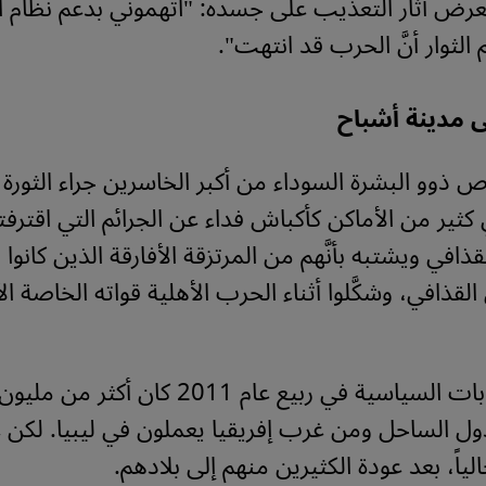
رض آثار التعذيب على جسده: "اتهموني بدعم نظام ا
لثوار أنَّ الحرب قد انتهت".
ى مدينة أشباح
 ذوو البشرة السوداء من أكبر الخاسرين جراء الثورة ا
كثير من الأماكن كأكباش فداء عن الجرائم التي اقترفت
افي ويشتبه بأنَّهم من المرتزقة الأفارقة الذين كانوا 
ذافي، وشكَّلوا أثناء الحرب الأهلية قواته الخاصة الأك
قبل الاضطرابات السياسية في ربيع عام 2011 كان
ول الساحل ومن غرب إفريقيا يعملون في ليبيا. لكن 
حالياً، بعد عودة الكثيرين منهم إلى بلادهم.