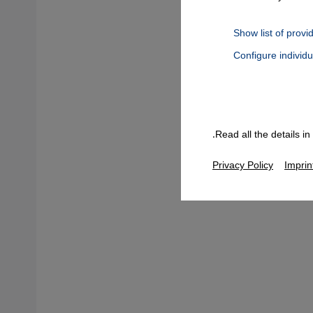
لأجانب
Show list of provi
ية، إذ
Configure individ
Connect, Google Maps Embed, Google Tag Manager, Instagram Embed
 مدينة
ً شاملاً،
 أحكاماً
Read all the details i
ركوس
Privacy Policy
Imprin