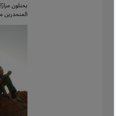
يحتلون مرارً
المنحدرين من