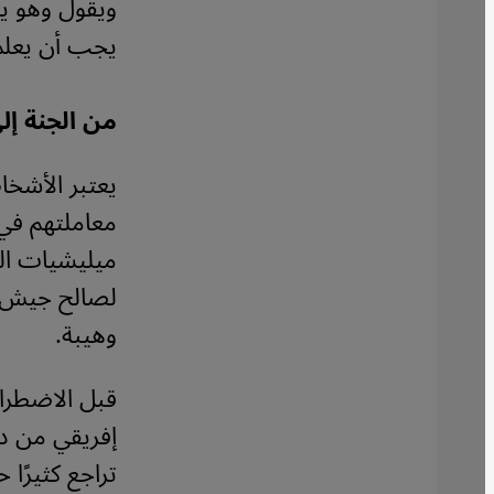
ويقول وهو يع
يجب أن يعلم ا
من الجنة إل
يعتبر الأشخاص
معاملتهم في 
ميليشيات القذ
لصالح جيش الق
وهيبة.
إفريقي من د
تراجع كثيرًا 