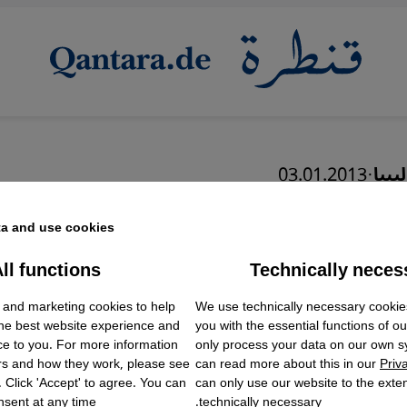
يبيا
·
03.01.2013
يبيا في مصيدة الانتقام من
a and use cookies.
هم الأفارقة
ll functions
Technically neces
ok Embed / Facebook Connect
Accept
Google Tag Manager
 and marketing cookies to help
We use technically necessary cookie
Twitter Embed
the best website experience and
you with the essential functions of o
Instagram Embed
ce to you. For more information
only process your data on our own 
Youtube Embed
عربي
English
rs and how they work, please see
can read more about this in our
Priv
Google Maps Embed
. Click 'Accept' to agree. You can
can only use our website to the extent
sent at any time.
technically necessary.