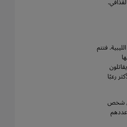
لقذافي.
لليبية. فتتم
ها
يقاتلون
ثر رعبًا
 أكثر من مليون شخص
عددهم