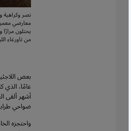
نصر وكراهية وا
معارضي معمر ال
يحتلون مرارًا 
من تاورغاء ال
بعض اللاجئي
عامًا، الذي ك
أشهر ألقى ال
ضواحي طراب
واحتجزه الخاط