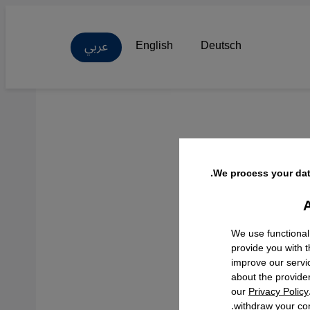
عربي
English
Deutsch
We process your dat
A
Facebo
We use functional
provide you with 
improve our servi
about the provide
our
Privacy Policy
withdraw your con