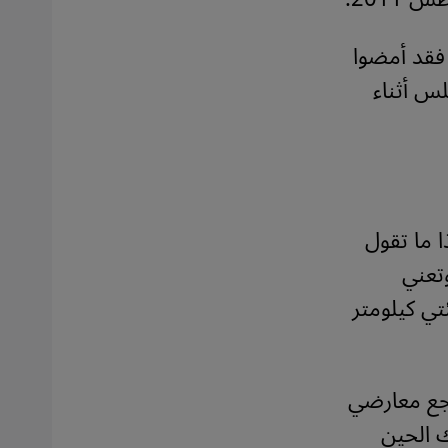
. فقد أمضوا
لس أثناء
 ما تقول
وتعني
ئتي كيلومتر
شجع معارضي
ك الحين