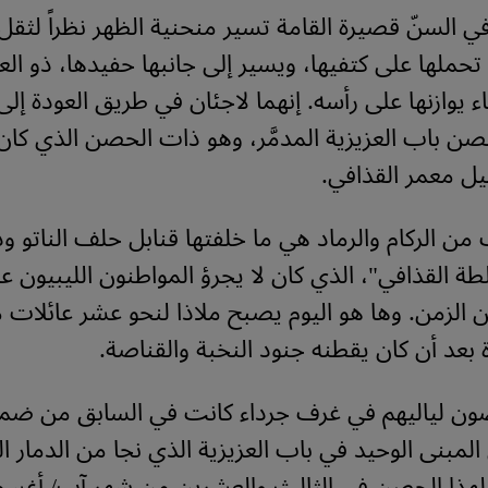
في السنّ قصيرة القامة تسير منحنية الظهر نظراً لثقل
حملها على كتفيها، ويسير إلى جانبها حفيدها، ذو الع
اء يوازنها على رأسه. إنهما لاجئان في طريق العودة إلى
ن باب العزيزية المدمَّر، وهو ذات الحصن الذي كا
تيل معمر القذافي.
من الركام والرماد هي ما خلفتها قنابل حلف الناتو ودب
ة القذافي"، الذي كان لا يجرؤ المواطنون الليبيون عل
 الزمن. وها هو اليوم يصبح ملاذا لنحو عشر عائلات م
 بعد أن كان يقطنه جنود النخبة والقناصة.
ضون لياليهم في غرف جرداء كانت في السابق من ضم
مبنى الوحيد في باب العزيزية الذي نجا من الدمار الك
ر لهذا الحصن في الثالث والعشرين من شهر آب/ أغسطس 1