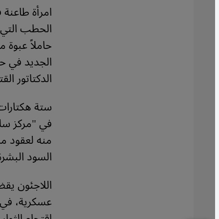
امرأة طاعنة 
الحطب التي ت
حاملاً عبوة م
الجديد في حص
الدكتاتور الق
ستة هكتارات 
في "مركز سلط
منه لعقود من
السود البشرة
اللاجئون يق
عسكرية، في ال
اقتحام الثوا