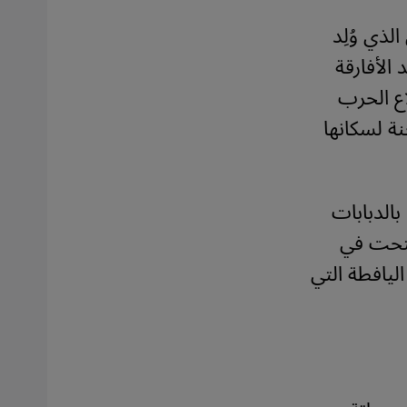
لذي وُلِد
 الأفارقة
اع الحرب
نة لسكانها
بالدبابات
تُتحت في
 اليافطة التي