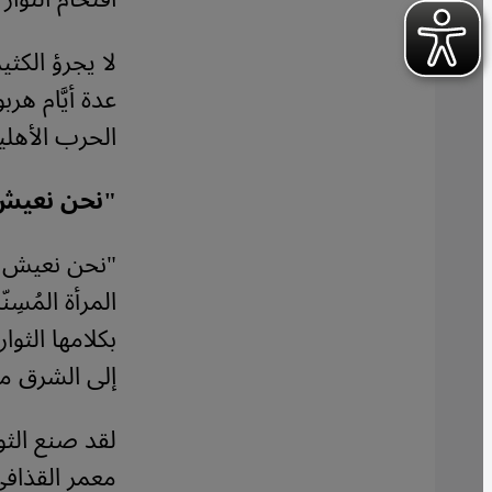
لا يجرؤ الكثي
عدة أيَّام هر
الحرب الأهلي
"نحن نعيش 
"نحن نعيش هن
المرأة المُس
بكلامها الثوا
إلى الشرق م
لقد صنع الثو
معمر القذافي