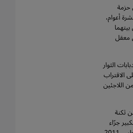
 حزمة
شرة أعوام،
 بيتهما
ن معقل
ابات الثوار
ى الاقتراب
ن اللاجئين
ن ثكنة
بير جرّاء
201.