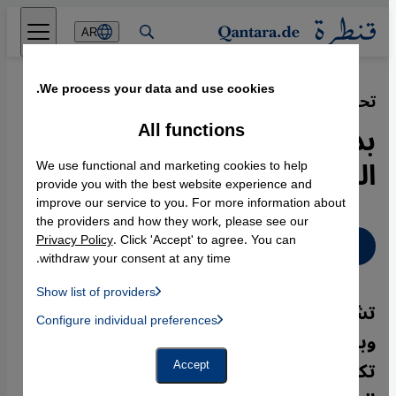
Direkt zum Inhalt springen
AR
We process your data and use cookies.
تحطم أسطورة
·
27.01.2004
All functions
بداية جديدة بين العدوين
اللدودين؟
We use functional and marketing cookies to help
provide you with the best website experience and
improve our service to you. For more information about
the providers and how they work, please see our
Privacy Policy
. Click 'Accept' to agree. You can
عربي
withdraw your consent at any time.
Show list of providers
تشهد العلاقات الدبلوماسية بين الهند
List of providers:
Configure individual preferences
Facebook Embed / Facebook Connect
 Manager, Instagram Embed, Twitter Embed, Youtube Embed
وباكستان تحسنا مفاجئا. قبل أشهر قليلة لم
Google Tag Manager
Twitter Embed
تكن هناك أية وسائل مواصلات تربط بين
Accept
Instagram Embed
Youtube Embed