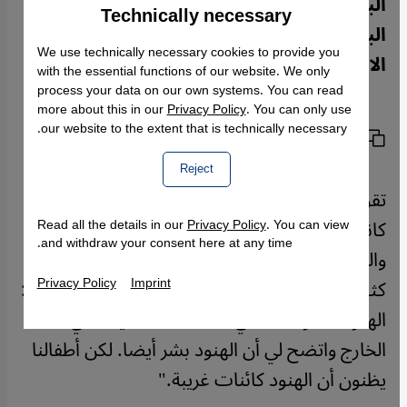
البلدين. توماس بيرتلاين تحدث مع بعض
Technically necessary
Accept
Google Maps Embed
الباكستانيين الذين حضروا المنتدى
We use technically necessary cookies to provide you
الاجتماعي العالمي في بومباي
with the essential functions of our website. We only
process your data on our own systems. You can read
more about this in our
Privacy Policy
. You can only use
our website to the extent that is technically necessary.
نسخ الرابط
الطباعة
مشاركة المقال
Reject
تقول هناء شهيده: "أهم شيء في الحقيقة هو أنه
كانت هناك أسطورة حول الهوية الهندية
Read all the details in our
Privacy Policy
. You can view
and withdraw your consent here at any time.
والباكستانية وتحطمت الآن، لأن في أذهاننا أشياء
Imprint
Privacy Policy
كثيرة لم تتضح لنا ولم نقم بالتفكير فيها، كأن نقول:
الهنود كذا وكذا، أعني لقد عشت أنا أيضا في
الخارج واتضح لي أن الهنود بشر أيضا. لكن أطفالنا
يظنون أن الهنود كائنات غريبة."