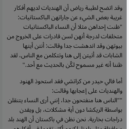
وقد اتضح لطيبة رياض أن الهنديات لديهم أفكار
غريبة بعض الشيء عن جاراتهن الباكستانيات:
"ظنت إحداهن مثلا أن النساء الباكستانيات
متخلفات لدرجة أنهن لسن قادرات على الخروج من
بيوتهن وقد اندهشت جدا وقالت: أنتن أيتها
الشابات قد أتيتن إلى هنا وتتكلمن مع الناس، لقد
ظننا أنه غير مسموح لكّن بالحديث مع أحد."
أما فالي حيدر من كراتشي فقد استحوذ الهنود
والهنديات على إعجابها وقالت:
""الناس هنا منفتحون جدا، إنني أرى النساء يتنقلن
بواسطة الريكشا دون أية مشكلات، بل ويقدن
دراجات بخارية. نحن نظن في باكستان أن الهند بلد
محافظة مثل بلدنا. لكنهم أكثر تقدما في أفكارهم