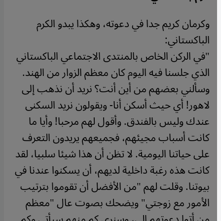
وكرمان كريم جدا في دعوته، وهكذا يبدو الكرم
الباكستاني:
"في الركن الخاص بالمنتدى الاجتماعي الباكستاني
الذي جلسنا فيه اليوم كان معظم الزوار من الهند.
وسألني بعضهم من أين أنت؟ نريد أن نذهب إلى
لاهور! أي حيث أسكن أنا- ويقولون نريد السكنى
عندك وليس بالفندق. وأقول لهم مرحبا! وأيا ما
كانت أسباب مجيئهم، فجميعهم يريدون التعرف
على حياتنا اليومية. لا تظن أن هذا شيئا سلبيا، لقد
كانت هذه رغبة داخلية لديهم، أن يسكنوا عندنا في
بيوتنا. وقلت لهم "من الأفضل أن تقوموا بترتيب
الأمور مع زوجتي" ويضحك بصوت عال "معظم
من أتوا دعوتهم إلي، وسنرى كم منهم سيأتي وكم