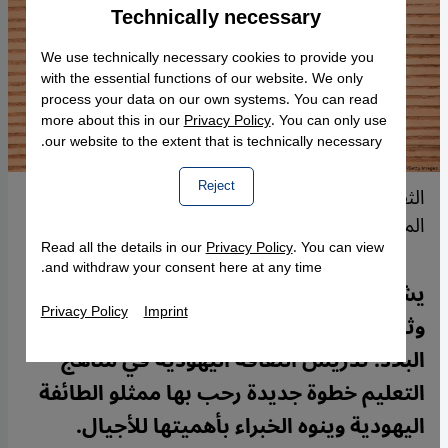
Technically necessary
Accept
Google Maps Embed
We use technically necessary cookies to provide you
with the essential functions of our website. We only
process your data on our own systems. You can read
more about this in our
Privacy Policy
. You can only use
our website to the extent that is technically necessary.
Reject
الثقافة والتراث اليهودي ضمن المناهج الدارسية في
المغرب.
Read all the details in our
Privacy Policy
. You can view
and withdraw your consent here at any time.
يشهد المغرب مبادرات متتالية لإحياء تراث
Privacy Policy
Imprint
وثقافة اليهود الضاربة بجذورها في تاريخ
البلاد. تدريس الثقافة اليهودية في مناهج
التعليم خطوة جديدة رحب بها ممثلو الطائفة
اليهودية وينوه الخبراء بأهميتها للأجيال.