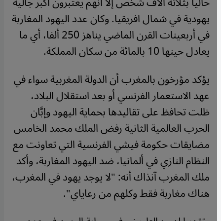
حاليا بثلاثة آلاف شخص إلا أنهم يعتبرون أكبر جالية
يهودية في شمال افريقيا. وكان عدد اليهود المغاربة
في أربعينات القرن الماضي يناهز 250 ألفا، أي ما
يعادل حينها 10 بالمائة من سكان المملكة.
يؤكد مؤرخون بالمغرب أن الدولة المغربية سواء في
عهد الاستعمار الفرنسي أو بعد استقلال البلاد،
ظلت تحافظ على تقاليدها بحماية اليهود وإبَّان
الحرب العالمية الثانية رفض الملك محمد الخامس
مضايقات حكومة فيشي الفرنسية التي تعاونت مع
النظام النازي في ألمانيا، ضد اليهود المغاربة، وأكد
ملك المغرب آنذاك أنه: "لا يوجد يهود في المغرب،
هناك مغاربة فقط وكلهم من رعاياي".