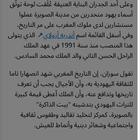
وعلى أحد الجدران البناية العتيقة عُلِّقت لوحة توثّق
أسماء يهود متحدرين من مدينة الصويرة عملوا
مستشارين لدى ملوك المغرب على مر التاريخ،
وفي أسفل القائمة اسم
أندريه أزولاي
الذي يتولى
هذا المنصب منذ سنة 1991 في عهد الملك
الراحل الحسن الثاني والد الملك محمد السادس.
تقول سوزان، إن التاريخ المغربي شهد انصهارا تاما
للثقافة اليهودية به، وأن الأجيال يجب أن تعرف
تاريخها وتدافع عنه، وأن الملك أعطى قيمة كبيرة
للتراث اليهودي بتدشينه "بيت الذاكرة"
بالصويرة، كمركز لتخليد تقاليد وطقوس ثقافية
واجتماعية وشعائر دينية وأنماط للعيش.