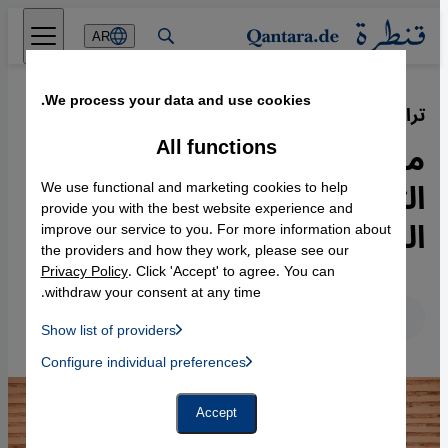
Direkt zum Inhalt springen
AR
We process your data and use cookies.
تراث اليهود في المغرب
·
01.02.2021
All functions
مبادرات مغربية لترسيخ
التعايش وتدريس الثقافة
We use functional and marketing cookies to help
provide you with the best website experience and
اليهودية
improve our service to you. For more information about
the providers and how they work, please see our
Privacy Policy
. Click 'Accept' to agree. You can
withdraw your consent at any time.
عربي
English
Deutsch
Show list of providers
List of providers:
Configure individual preferences
Facebook Embed / Facebook Connect
 Manager, Instagram Embed, Twitter Embed, Youtube Embed
Google Tag Manager
Twitter Embed
Accept
Instagram Embed
Youtube Embed