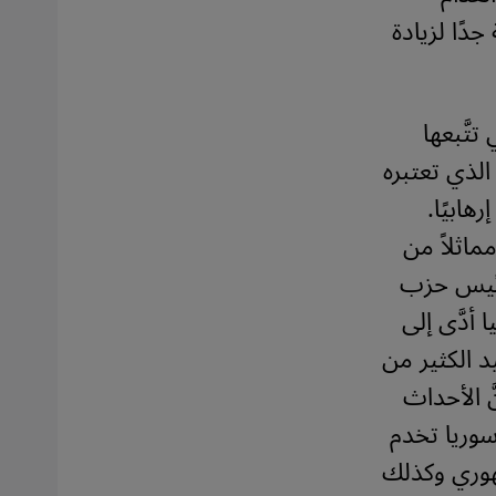
دًا لزيادة
تَّبعها
الذي تعتبره
رهابيًا.
مماثلاً من
 رئيس حزب
أدَّى إلى
يد الكثير من
َ الأحداث
سوريا تخدم
وري وكذلك