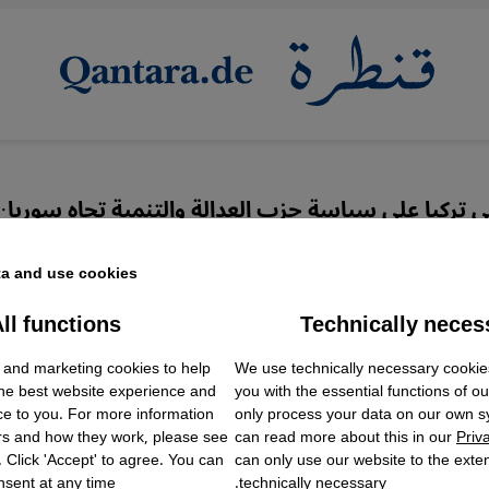
ي تركيا على سياسة حزب العدالة والتنمية تجاه سوريا
·
 السورية بعيون تركية-
a and use cookies.
ات داخلية واستقطابات
ll functions
Technically neces
ok Embed / Facebook Connect
Accept
Google Tag Manager
ة
 and marketing cookies to help
We use technically necessary cookie
Twitter Embed
the best website experience and
you with the essential functions of o
Instagram Embed
ce to you. For more information
only process your data on our own 
Youtube Embed
rs and how they work, please see
can read more about this in our
Priv
Google Maps Embed
. Click 'Accept' to agree. You can
can only use our website to the extent
عربي
sent at any time.
technically necessary.
English