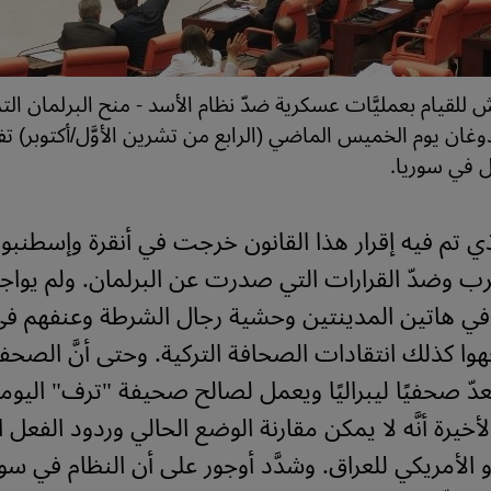
ش للقيام بعمليَّات عسكرية ضدّ نظام الأسد - منح البرلمان ال
ن يوم الخميس الماضي (الرابع من تشرين الأوَّل/أكتوبر) تفو
في سوريا.
الذي تم فيه إقرار هذا القانون خرجت في أنقرة وإسطن
 وضدّ القرارات التي صدرت عن البرلمان. ولم يواج
في هاتين المدينتين وحشية رجال الشرطة وعنفهم في
وا كذلك انتقادات الصحافة التركية. وحتى أنَّ الصحف
عدّ صحفيًا ليبراليًا ويعمل لصالح صحيفة "ترف" اليو
لأخيرة أنَّه لا يمكن مقارنة الوضع الحالي وردود الفعل ا
 الأمريكي للعراق. وشدَّد أوجور على أن النظام في سو