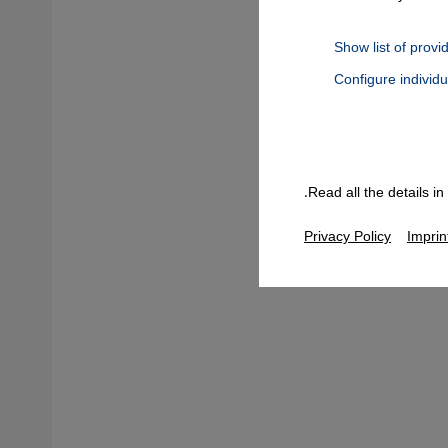
Show list of provi
ة على
Configure individ
Connect, Google Maps Embed, Google Tag Manager, Instagram Embed
يضًا
الضوء من
كية.
Read all the details i
Privacy Policy
Imprin