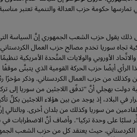
ي تمارسها حكومة حزب العدالة والتنمية تعتبر مناسبة ج
ى ذلك يقول حزب الشعب الجمهوري إنَّ السياسة التي ت
كية تجاه سوريا تخدم مصالح حزب العمال الكردستاني 
الاتِّحاد الأوروبي والولايات المتَّحدة الأمريكية تنظيمًا إ
ا الرأي أيضًا حزب الحركة القومية الذي يتبنَّى موقفًا 
ئين وكذلك من حزب العمال الكردستاني. وذكر مؤخرًا
ة دولت بهجلي أنَّ "تدفّق اللاجئين من سوريا إلى تركيا 
ار في البلاد، إذ يوجد من بين هؤلاء اللاجئين بكلِّ تأك
ادمين من سوريا وكذلك من بلدان أخرى. وبالتالي إنّ
ِر سلبًا على وحدة تركيا". وأضاف أنَّ الاضطرابات في 
الكردستاني. حيث يعتقد كل من حزب الشعب الجمه