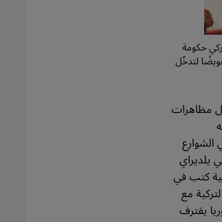
تركي حكومة
يضًا لتدخّل
بول مظاهرات
ه
 الشوارع
ي يلديراي
مية كتب في
لتركية مع
ريا يقترف