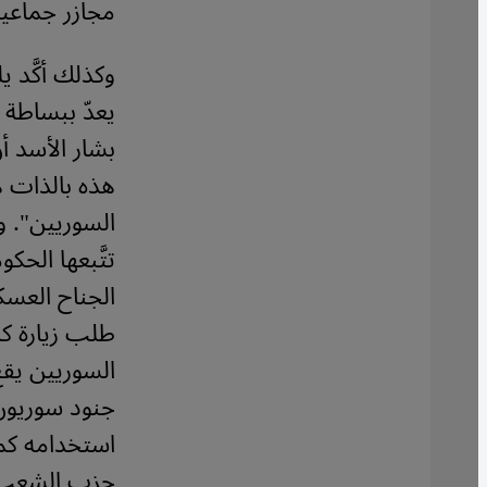
مجازر جماعية
وكذلك أكَّد ي
يعدّ ببساطة 
بشار الأسد أ
هذه بالذات ه
السوريين". 
تتَّبعها الح
الجناح العس
طلب زيارة ك
السوريين يقع
جنود سوريون 
استخدامه كم
حزب الشعب ال