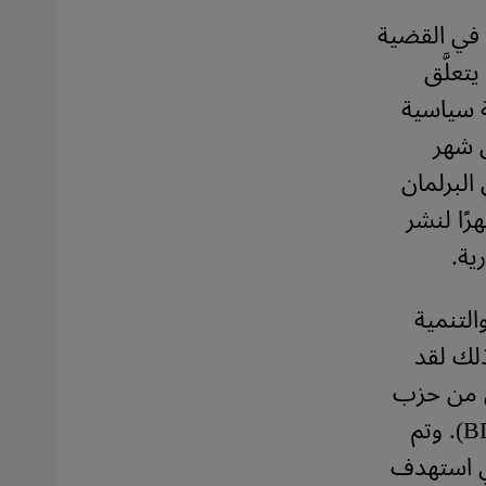
 في القضية
تعلَّق
ة سياسية
ن شهر
البرلمان
رًا لنشر
ية.
التنمية
ن مع ذلك لقد
ي من حزب
الشعب الجمهوري (CHP) وحزب السلام والديمقراطية الكردي (BDP). وتم
ي استهدف