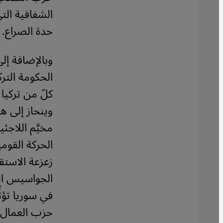
الشفافية الت
حدة الصراع.
وبالإضافة إل
الحكومة التر
كلّ من تركيا و
وينحاز إلى هذ
مخيَّم اللاج
الحركة القومي
زعزعة الاستقر
الجواسيس الق
في سوريا تؤثّ
حزب العمال 