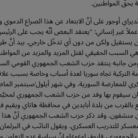
 بحقّ المواطنين.
لديراي أوجور على أنَّ الابتعاد عن هذا الصراع الدموي 
عملاً غير إنساني: "يعتقد البعض أنَّه يجب على الرئي
ن يستقيل ولكن من دون أي تدخّل خارجي. بيد أنَّ طري
ي السبب الحقيقي لقتل المزيد والمزيد من المواطن
ومن جانبه ينتقد حزب الشعب الجمهوري القومي السي
كومة التركية تجاه سوريا لعدة أسباب وخاصة بسبب علاق
كري للمعارضة السورية. وفي شهر أيلول/سبتمبر الم
ان سيقوم بها وفد من حزب الشعب الجمهوري لمخيَّم 
 بالقرب من بلدة أبايدين في محافظة هاتاي ويقيم فيه
منشقون. وقد ذكر حزب الشعب الجمهوري أنَّ هذا الم
عسكر للتدريب العسكري. ويقول النائب في البرلمان 
جمهوري، فاروق لوغوغلو إنَّ سياسة عدم التعاون وا