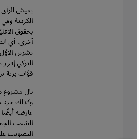
يعيش الرأي ا
الكردية وفي ا
بحقوق الأقلي
أخرى، أي الص
تشرين الأوَّ
التركي إقرار
قوَّات برية 
نال مشروع هذ
عارضه أيضًا
التصويت على