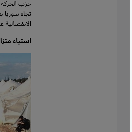
حزب الحركة ا
تجاه سوريا ب
الانفصالية ع
استياء متزا