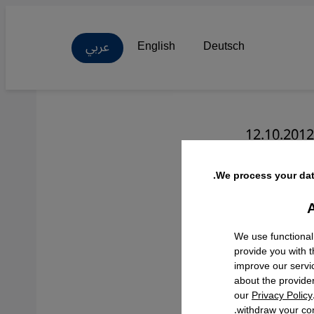
عربي
English
Deutsch
12.10.2012
We process your dat
A
Facebo
We use functional
provide you with 
improve our servi
about the provide
our
Privacy Policy
withdraw your con