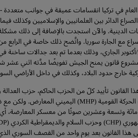
لعام في تركيا انقسامات عميقة في جوانب متعددة -
لصراع الدائر بين العلمانيين والإسلاميين وكذلك فيما ي
َّات الدينية. والآن استجدت بالإضافة إلى ذلك مشكل
راع مع الجارة سوريا. واتَّضح ذلك خاصة في الرابع م
ل/أكتوبر الجاري، وذلك بعدما تم بعد جدالات ساخنة في 
 مشروع قانون يمنح الجيش تفويضًا مدَّته اثني عشر شه
تركية خارج حدود البلاد، وكذلك في داخل الأراضي السور
ا القانون تأييد كلّ من الحزب الحاكم، حزب العدالة و
وكذلك حزب الحركة القومية (MHP) اليميني المعارض. ولك
 مائة وتسعة وعشرين صوتًا من معسكر المعارضة، أ
 هذا القانون بعد يوم واحد من القصف السوري الذ