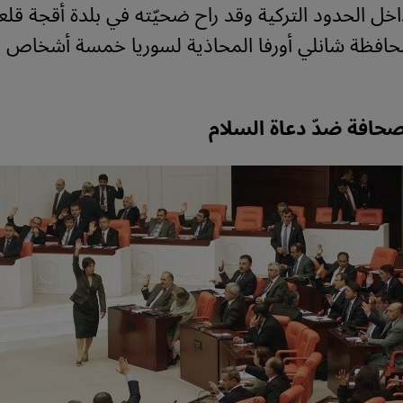
ل الحدود التركية وقد راح ضحيّته في بلدة أقجة قلعة
محافظة شانلي أورفا المحاذية لسوريا خمسة أشخاص 
حافة ضدّ دعاة السلام