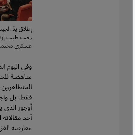
إطلاق يدّ الجي
رجب طيب إردوغا
عسكري محتمل 
​​وفي اليوم 
مناهضة للحرب
المتظاهرون 
فقط، بل واجه
أوجور الذي ي
أحد مقالاته ا
معارضة الغزو