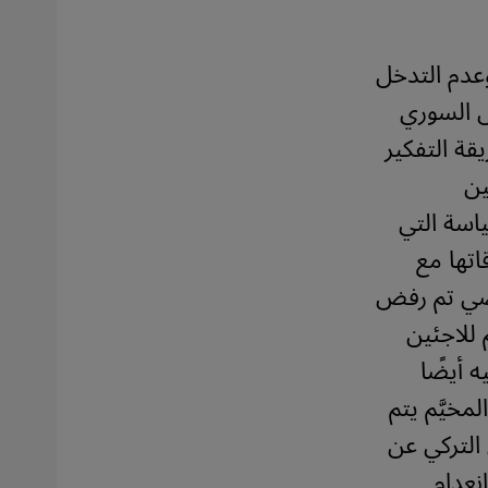
وعدم التدخل
س السوري
قة التفكير
ين
اسة التي
اتها مع
اضي تم رفض
للاجئين
 أيضًا
خيَّم يتم
التركي عن
نعدام