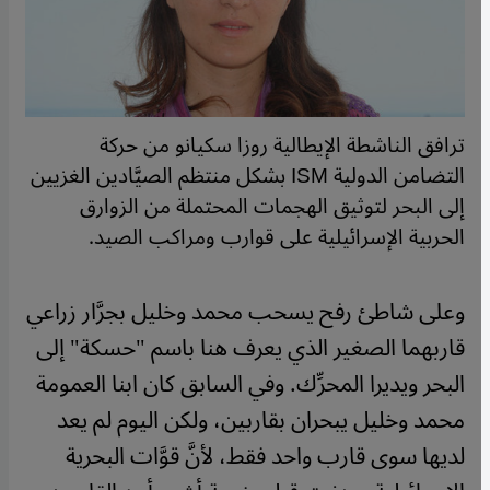
ترافق الناشطة الإيطالية روزا سكيانو من حركة
التضامن الدولية ISM بشكل منتظم الصيَّادين الغزيين
إلى البحر لتوثيق الهجمات المحتملة من الزوارق
الحربية الإسرائيلية على قوارب ومراكب الصيد.
​​وعلى شاطئ رفح يسحب محمد وخليل بجرَّار زراعي
قاربهما الصغير الذي يعرف هنا باسم "حسكة" إلى
البحر ويديرا المحرِّك. وفي السابق كان ابنا العمومة
محمد وخليل يبحران بقاربين، ولكن اليوم لم يعد
لديها سوى قارب واحد فقط، لأنَّ قوَّات البحرية