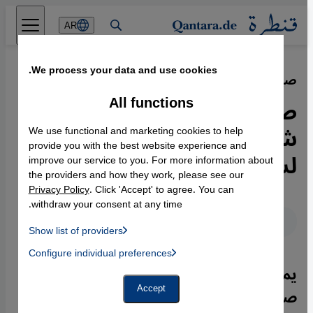
Direkt zum Inhalt springen
AR
We process your data and use cookies.
صيد الأسماك في قطاع غزة
·
10.10.2012
All functions
صيادو الأسماك في غزة-
شباك بلا أسماك وطعم
We use functional and marketing cookies to help
provide you with the best website experience and
لشباك البحرية الإسرائيلية
improve our service to you. For more information about
the providers and how they work, please see our
Privacy Policy
. Click 'Accept' to agree. You can
withdraw your consent at any time.
عربي
English
Deutsch
Show list of providers
List of providers:
Configure individual preferences
Facebook Embed / Facebook Connect
 Manager, Instagram Embed, Twitter Embed, Youtube Embed
Google Tag Manager
يمارس صيَّادو الأسماك في قطاع غزة مهنة
Twitter Embed
صعبة بسبب الإفراط في الصيد في منطقة
Accept
Instagram Embed
Youtube Embed