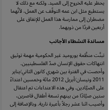
يحظر عليه الخروج إلى الصيد. ولكنه مع ذلك لا
يستطيع مثل ابن عمه التوقّف عن العمل، لأنَّهما
مضطران إلى ممارسة هذا العمل للإنفاق على
أربعين فردًا من ذويهما.
مساندة النشطاء الأجانب
تبنَّت منظَّمة يوروميد غير الحكومية مهمة توثيق
انتهاكات حقوق الإنسان ضدّ الفلسطينيين.
وأحصت في الفترة بين شهري كانون الثاني/يناير
2011 ونيسان/أبريل 2012 مائة وخمسين اعتداءً
على الصيَّادين. وفي هذه الاعتداءات تم اعتقال
ستين صيَّادًا من بينهم تسعة أطفال قاصرين،
وأصيب اثنا عشر رجلاً بأعيرة نارية. وبالإضافة إلى