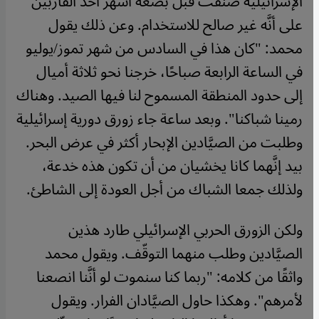
الإسرائيلية صنفت قبل بضعة أشهر أحد القاربين
على أنَّه غير صالح للاستخدام. وعن ذلك يقول
محمد: "كان هذا في السادس من شهر تموز/يوليو
في الساعة الرابعة صباحًا، خرجنا نحو ثلاثة أميال
إلى حدود المنطقة المسموح لنا فيها الصيد. وهناك
رمينا شباكنا". وبعد ساعة جاء زورق دورية إسرائيلية
وطلبت من الصيَّادين الإبحار أكثر في عرض البحر.
بيد إنَّهما كانا يخشيان من أن تكون هذه خدعة،
ولذلك جمعا الشباك من أجل العودة إلى الشاطئ.
ولكن الزورق الحربي الإسرائيلي طارد هذين
الصيَّادين وطلب منهما التوقّف. ويقول محمد
واثقًا من كلامه: "ربما كنا سنموت لو أنَّنا انصعنا
لأمرهم". وهكذا حاول الصيَّادان الفرار. ويقول