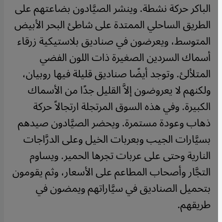
الباكر حركة نشطة. وينشر الصيَّادون بضاعتهم على
الطريق الساحلي الممتدة على شاطئ البحر الأبيض
المتوسط، ويعرضون في صناديق بلاستيكية زرقاء
أسماك السردين الصغيرة ذات اللون الفضي
المتلألئ. وتوجد أيضًا صناديق قليلة فيها روبيان،
ولكنهم لا يعروضون إلاَّ القليل جدًا من الأسماك
الكبيرة. وفي هذه السوق المرتجلة ارتجالاً حركة
ذهاب وعودة مستمرة. ويحضر الصيَّادون صيدهم
بسيَّارات الجيب وبعربات الخيل وعلى الدرَّاجات
النارية وحتى على عربات تجرها الحمير. ويساوم
التجَّار وأصحاب المطاعم على الأسعار، وثم يقومون
بتحميل الصناديق في سيَّاراتهم ويمضون في
طريقهم.