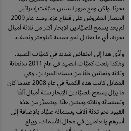
بحريًا. ولكن ومع مرور السنين ضيَّقت إسرائيل
الحصار المفروض على قطاع غزة. ومنذ عام 2009
لم يعد يسمح للصيَّادين الإبحار أكثر من ثلاثة أميال
بحرية، أي ما يعادل نحو خمسة كيلومتر ونصف.
وأدَّى هذا إلى انخفاض شديد في كميَّات الصيد.
وهكذا بلغت كميَّات الصيد في عام 2011 ثلاثمائة
وثلاثة وثمانين طنًا من سمك السردين، وفي
المقابل كانت هذه الكمية في عام 2008 عندما كان
ما يزال يسمح للصيَّادين الإبحار ستة أميال ألفًا
وتسعمائة وثلاثة وستين طنًا. ويتضرَّر من هذه
القيود نحو ثلاثة آلاف وستمائة صيَّاد بالإضافة إلى
أسرهم والعاملين في مجال الأسماك، ويبلغ