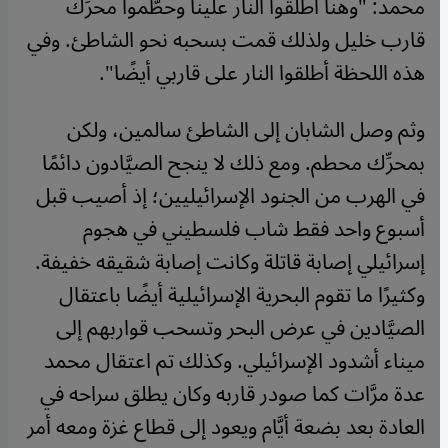
محمد: "وهنا أطلقوا النار علينا وحطَّموا محرِّك
قارب خليل ولذلك قمت بسحبه نحو الشاطئ. وفي
هذه اللحظة أطلقوا النار على قاربي أيضًا".
وثم وصل الشابان إلى الشاطئ سالمين، ولكن
بمحرِّك محطم. ومع ذلك لا ينجح الصيَّادون دائمًا
في الهرب من الجنود الإسرائيليين؛ إذ أصيب قبل
أسبوع واحد فقط شاب فلسطيني في هجوم
إسرائيلي إصابة قاتلة وكانت إصابة شقيقه خفيفة.
وكثيرًا ما تقوم البحرية الإسرائيلية أيضًا باعتقال
الصيَّادين في عرض البحر وتسحب قواربهم إلى
ميناء أشدود الإسرائيلي. وكذلك تم اعتقال محمد
عدة مرَّات كما صودر قاربه وكان يطلق سراحه في
العادة بعد بضعة أيَّام ويعود إلى قطاع غزة ومعه أمر