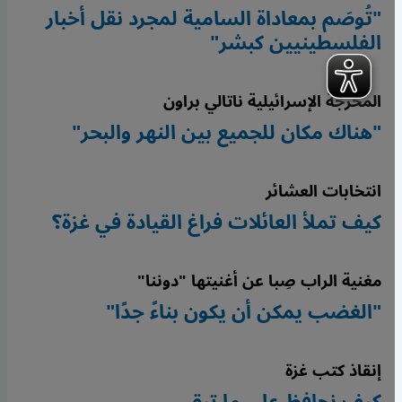
"تُوصَم بمعاداة السامية لمجرد نقل أخبار
الفلسطينيين كبشر"
المخرجة الإسرائيلية ناتالي براون
"هناك مكان للجميع بين النهر والبحر"
انتخابات العشائر
كيف تملأ العائلات فراغ القيادة في غزة؟
مغنية الراب صِبا عن أغنيتها "دوننا"
"الغضب يمكن أن يكون بناءً جدًا"
إنقاذ كتب غزة