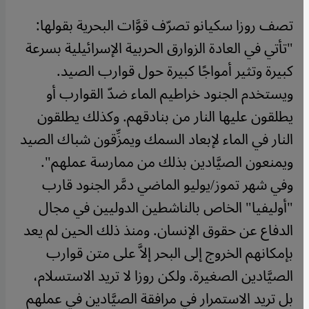
تصف روزا سكيانو تصرّف قوَّات البحرية بقولها:
"تأتي في العادة الزوارق الحربية الإسرائيلية بسرعة
كبيرة وتثير أمواجًا كبيرة حول قوارب الصيد.
ويستخدم الجنود خراطيم الماء ضدّ القوارب أو
يطلقون عليها النار من بنادقهم. وكذلك يطلقون
النار في الماء لإبعاد السمك ويمزِّقون شباك الصيد
ويمنعون الصيَّادين بذلك من ممارسة عملهم".
وفي شهر تموز/يوليو الماضي دمَّر الجنود قارب
"أوليفيا" الخاص بالناشطين الدوليين في مجال
الدفاع عن حقوق الإنسان. ومنذ ذلك الحين لم يعد
بإمكانهم الخروج إلى البحر إلاَّ على متن قوارب
الصيَّادين الصغيرة. ولكن روزا لا تريد الاستسلام،
بل تريد الاستمرار في مرافقة الصيَّادين في عملهم