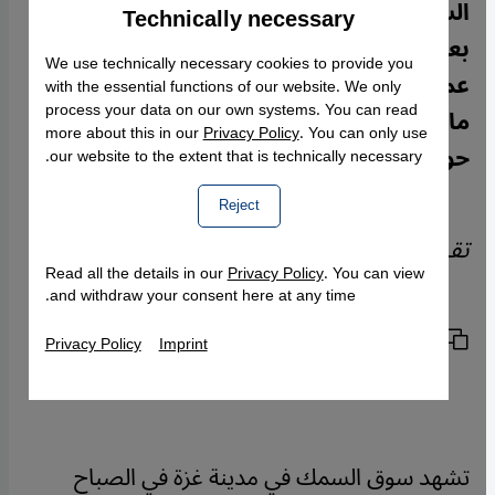
الساحل ولذا يضطرون إلى الصيد في مناطق
Technically necessary
Accept
Google Maps Embed
بعيدة. وكذلك تعيق قوَّات البحرية الإسرائيلية
We use technically necessary cookies to provide you
عملهم وكثيرًا ما يتم ذلك بقوة السلاح. بيتينا
with the essential functions of our website. We only
process your data on our own systems. You can read
ماركس أعدَّت التقرير التالي من مدينة غزة
more about this in our
Privacy Policy
. You can only use
حول وضع الصيَّاديين هناك.
our website to the extent that is technically necessary.
Reject
تقرير:
Bettina Marx
Read all the details in our
Privacy Policy
. You can view
and withdraw your consent here at any time.
نسخ الرابط
الطباعة
Privacy Policy
Imprint
مشاركة المقال
تشهد سوق السمك في مدينة غزة في الصباح