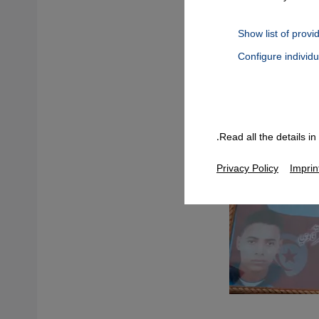
Show list of provi
Configure individ
Connect, Google Maps Embed, Google Tag Manager, Instagram Embed
Read all the details i
Privacy Policy
Imprin