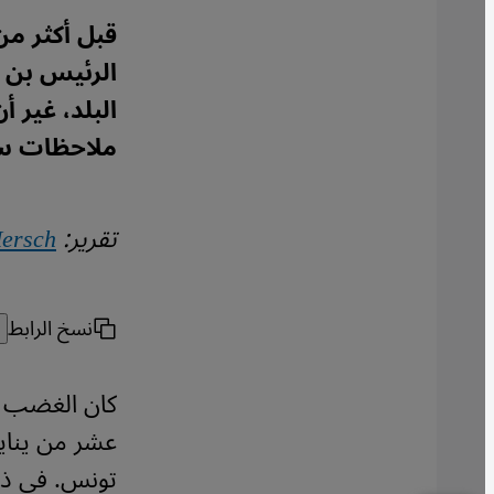
قبل أكثر من
الرئيس بن ع
البلد، غير أ
ملاحظات سا
تقرير:
ersch
نسخ الرابط
كان الغضب عظ
عشر من يناير (كانون الثاني) 
تونس. في ذل