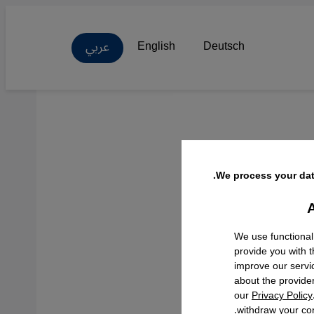
عربي
English
Deutsch
في
We process your dat
A
Facebo
We use functional
provide you with 
improve our servi
about the provide
our
Privacy Policy
withdraw your con