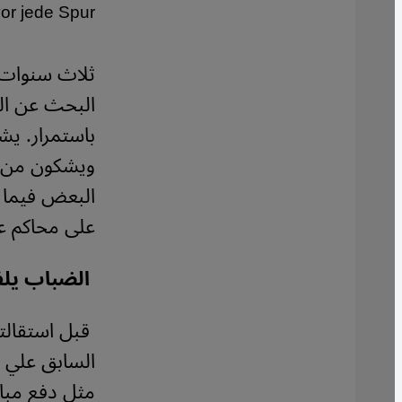
or jede Spur.
ثلاث سنوات 
البحث عن الح
باستمرار. ي
ويشكون من أ
البعض فيما ي
على محاكم عس
الضباب يلف
السابق علي 
مثل دفع مبال