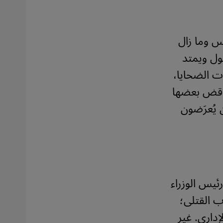
س وما زال
ل ويمتد
ت الضحايا،
ناقض بعضها
 يُعرَضون
 آخر يناير (كانون الثاني) 2014 أعلن رئيس الوزراء
 القتلى؛
داري. غير