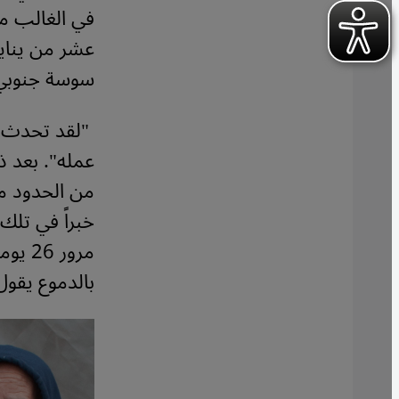
في الغالب من
عشر من يناير
سوسة جنوبي
"لقد تحدث مع
عمله". بعد ذ
من الحدود مع
خبراً في تلك 
مرور 
بالدموع يقول