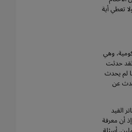
ا تعطي أية
ومية، وهي
"لقد حدثت
ما لم يحدث
تحدث عن
ر القيد
ذ أن معرفة
لين. أسئلة