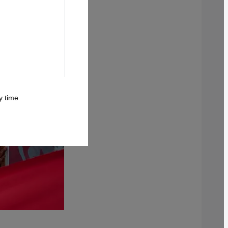
 time.