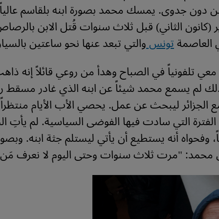
 دون جدوى. يمسك محمد بصورة ابنه بلقاسم عالياً. 
 (كانون الثاني) قبل ثلاث سنوات قُتل الابن بالرصا
 العاصمة
تونس
والتي تبعد عنها نحو ساعتين بالسيار
ي تلفونياً في الصباح وهدأ من روعي قائلاً إنه ذاه
لك لم يسمع محمد شيئاً عن ابنه الذي غادر مسقط ر
 الجزائر ليبحث عن عمل. يحصي الأب الأيام منتظراً
الفترة التي سادت فيها الفوضى السياسية. لم يأتِ الخب
26 يوماً، وفحواه أنه يستطيع أن يأتي ليستلم جثة ابنه. و
 محمد: "مرت ثلاث سنوات وحتى اليوم لا نعرف مَن ا