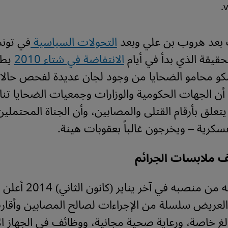
v
بعد هروب بن علي وبعد
التحولات السياسية
في تون
قيقة الذي بدأ في أيام
الانتفاضة في شتاء 2010
يطو
شكو محامو الضحايا من وجود لجان عديدة لفحص حالا
ن الجهات الحكومية والوزارات وجمعيات الضحايا ت
تعلق بأرقام القتلى والمصابين، وأن الجناة المحتملين
كرية – ويخرجون غالباً بعقوبات هينة.
 ملابسات الجرائم
قبل استقالته من منصبه في
العريض سلسلة من الإجراءات لصالح المصابين وأقارب
غ خاصة، ورعاية صحية مجانية، ووظائف في الجهاز الإ