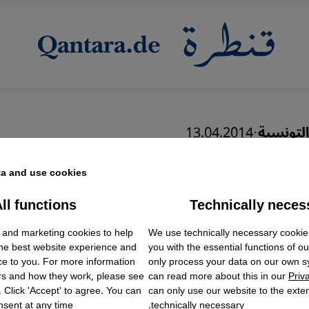
التونسية
·
13.04.2014
لثورة..تسويف ومماطلة 
a and use cookies.
قيقة القتلة؟
ll functions
Technically neces
ok Embed / Facebook Connect
Accept
Google Tag Manager
 and marketing cookies to help
We use technically necessary cookie
Twitter Embed
the best website experience and
you with the essential functions of o
Instagram Embed
ce to you. For more information
only process your data on our own 
Youtube Embed
عربي
English
rs and how they work, please see
can read more about this in our
Priv
Google Maps Embed
. Click 'Accept' to agree. You can
can only use our website to the extent
sent at any time.
technically necessary.