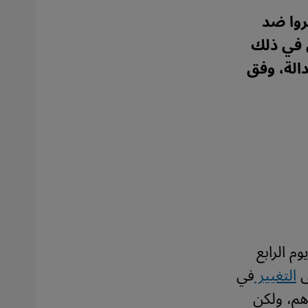
روا ضد
 في ذلك
دالة، وفق
م الرابع
التغيير
في
هم، ولكن