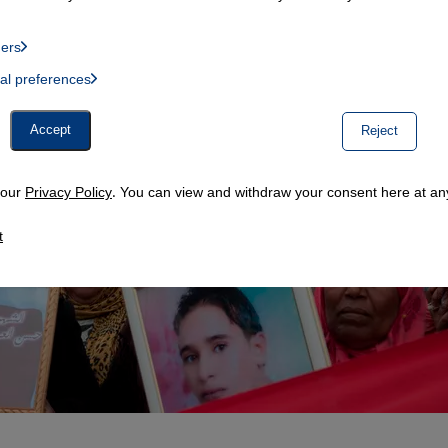
ders
List of providers:
ual preferences
, Twitter Embed, Youtube Embed
Accept
Reject
n our
Privacy Policy
. You can view and withdraw your consent here at any
t