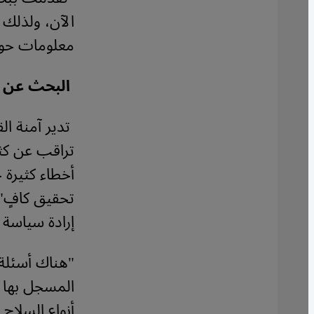
الآن، ولذلك 
معلومات حول
البحث عن ا
تدير آمنة ا
تراقب عن كث
أخطاء كثيرة 
تحقيق كافٍ".
إرادة سياسة 
"هناك أسئلة 
المسجل بها ن
أنواع السلاح