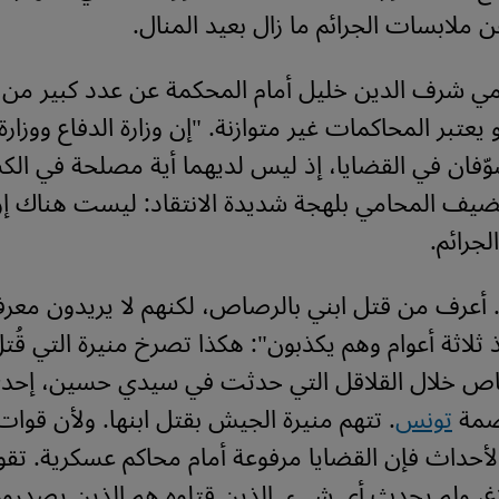
ملابسات الجرائم ما زال بعيد المنال.
ي شرف الدين خليل أمام المحكمة عن عدد كبير من 
يعتبر المحاكمات غير متوازنة. "إن وزارة الدفاع ووزارة 
وّفان في القضايا، إذ ليس لديهما أية مصلحة في ا
يضيف المحامي بلهجة شديدة الانتقاد: ليست هناك إر
جرائم.
أعرف من قتل ابني بالرصاص، لكنهم لا يريدون معر
ثلاثة أعوام وهم يكذبون": هكذا تصرخ منيرة التي قُتل 
ص خلال القلاقل التي حدثت في سيدي حسين، إحدى
صمة
تونس
. تتهم منيرة الجيش بقتل ابنها. ولأن قوات
أحداث فإن القضايا مرفوعة أمام محاكم عسكرية. تقو
، ولم يحدث أي شيء. الذين قتلوه هم الذين يصدرون