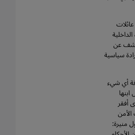
عائلات
الداخلية
لكشف عن
ادة سياسية
فة أي شيء
ابنها
 أفقر
 الأمن
ل منيرة:
 الأحكام