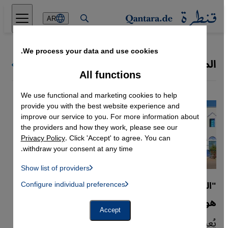
Direkt zum Inhalt springen
AR
We process your data and use cookies.
المغرب العربي
كل البلدان
All functions
We use functional and marketing cookies to help
provide you with the best website experience and
improve our service to you. For more information about
the providers and how they work, please see our
Privacy Policy
. Click 'Accept' to agree. You can
withdraw your consent at any time.
Show list of providers
List of providers:
"المغرب خارج سياق الاستشراق" للصدّيق رداد
Configure individual preferences
Facebook Embed / Facebook Connect
 Manager, Instagram Embed, Twitter Embed, Youtube Embed
Google Tag Manager
هويات منسية على وقع الاستعمار
Twitter Embed
Accept
Instagram Embed
يُعيد الباحث المغربي الصدّيق رداد، في كتابه
Youtube Embed