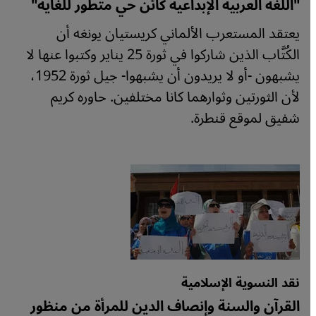
"اللغة العربية الإبداعية كائن حي متطور للغاية"
يعتقد المستعرب الألماني كريستيان يونغه أن
الكُتَّاب الذين شاركوا في ثورة 25 يناير وكتبوا عنها لا
يشبهون -أو لا يريدون أن يشبهوا- جيل ثورة 1952،
لأن الثورتين وثوارهما كانا مختلفين. حاوره كريم
شفيق لموقع قنطرة.
نقد النسوية الإسلامية
القرآن والسنة وإنصاف الدين للمرأة من منظور