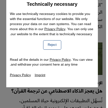
Technically necessary
Accept
"المغرب خارج سياق الاستشراق"، قراءة كتابات
Google Maps Embed
الرحّالة البريطانيين والأمريكيين عن المغرب تحت
We use technically necessary cookies to provide you
سلطة الاستعمار، وينتقد رؤية إدوارد سعيد
with the essential functions of our website. We only
process your data on our own systems. You can read
الكلاسيكية للاستشراق وتهميشه لهوية المغرب.
more about this in our
Privacy Policy
. You can only use
our website to the extent that is technically necessary.
Reject
Read all the details in our
Privacy Policy
. You can view
and withdraw your consent here at any time.
Privacy Policy
Imprint
الإسلام والتكنولوجيا
هل يعجز الذكاء الاصطناعي عن ترجمة القرآن؟
تُسهّل التطبيقات الإلكترونية حياة المسلمين،