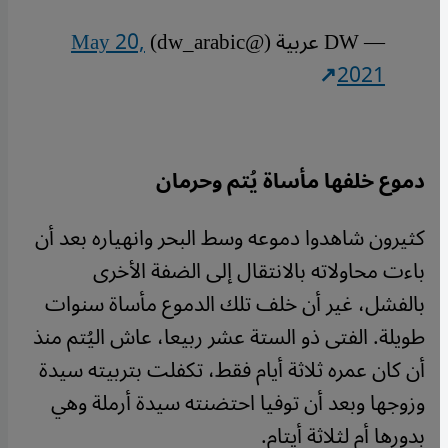
— DW عربية (@dw_arabic)
May 20,
2021
دموع خلفها مأساة يُتم وحرمان
كثيرون شاهدوا دموعه وسط البحر وانهياره بعد أن
باءت محاولاته بالانتقال إلى الضفة الأخرى
بالفشل، غير أن خلف تلك الدموع مأساة سنوات
طويلة. الفتى ذو الستة عشر ربيعا، عاش اليُتم منذ
أن كان عمره ثلاثة أيام فقط، تكفلت بتربيته سيدة
وزوجها وبعد أن توفيا احتضنته سيدة أرملة وهي
بدورها أم لثلاثة أيتام.