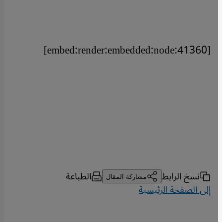
[embed:render:embedded:node:41360]
نسخ الرابط
الطباعة
مشاركة المقال
إلى الصفحة الرئيسية