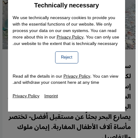
Technically necessary
Accept
Google Maps Embed
We use technically necessary cookies to provide you
with the essential functions of our website. We only
process your data on our own systems. You can read
more about this in our
Privacy Policy
. You can only use
our website to the extent that is technically necessary.
Reject
سبح بحراً عابراً باتجاه جيب سبتة الإسباني،
لكن حلمه أُجهِض بعدما قبض عليه جندي
Read all the details in our
Privacy Policy
. You can view
and withdraw your consent here at any time.
إسباني في آخر لحظة فانهارت دموعه وأعادته
السلطات الإسبانية إلى المغرب. صورة الطفل
Privacy Policy
Imprint
اليتيم أشرف ودموعه -التي هزت العالم وهو
يصارع البحر بحثاً عن مستقبل أفضل- تختصر
مأساة آلاف الأطفال المغاربة. إيمان ملوك
والتفاصيل.