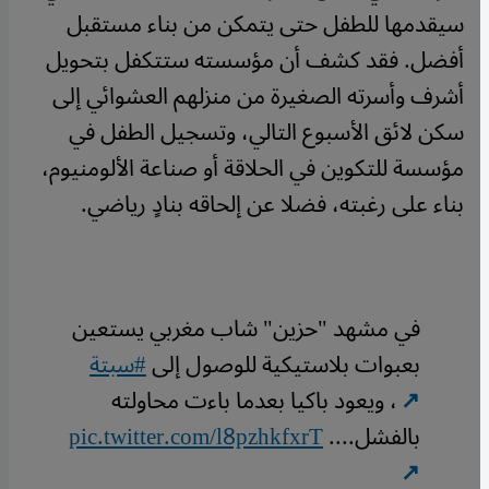
سيقدمها للطفل حتى يتمكن من بناء مستقبل
أفضل. فقد كشف أن مؤسسته ستتكفل بتحويل
أشرف وأسرته الصغيرة من منزلهم العشوائي إلى
سكن لائق الأسبوع التالي، وتسجيل الطفل في
مؤسسة للتكوين في الحلاقة أو صناعة الألومنيوم،
بناء على رغبته، فضلا عن إلحاقه بنادٍ رياضي.
في مشهد "حزين" شاب مغربي يستعين
بعبوات بلاستيكية للوصول إلى
#سبتة
، ويعود باكيا بعدما باءت محاولته
بالفشل....
pic.twitter.com/l8pzhkfxrT