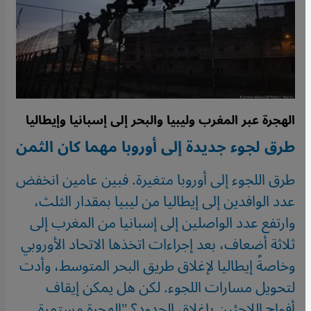
الهجرة عبر المغرب وليبيا والبحر إلى إسبانيا وإيطاليا
طرق لجوء جديدة إلى أوروبا مهما كان الثمن
طرق اللجوء إلى أوروبا متغيرة. فبين عامين انخفض
عدد الوافدين إلى إيطاليا من ليبيا بمقدار الثلث،
وارتفع عدد الواصلين إلى إسبانيا من المغرب إلى
ثلاثة أضعاف، بعد إجراءات اتخذها الاتحاد الأوروبي
وخاصةً إيطاليا لإغلاق طريق البحر المتوسط، وأدت
لتحويل مسارات اللجوء. لكن هل يمكن إيقاف
أفواج اللاجئين بإغلاق الحدود؟ "الهجرة مستمرة