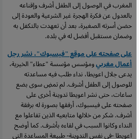
المغرب في الوصول إلى الطفل أشرف وإقناعه
بالعدول عن فكرة الهجرة غير الشرعية والعودة إلى
حضن أسرته الصغيرة، بعد أن تعهدت بالتكفل به
وضمان مستقبل أفضل له في بلده.
على صفحته على موقع "فيسبوك"، نشر رجل
أعمال مغربي
ومؤسس مؤسسة "عطاء" الخيرية،
يدعى جلال اعويطا، نداء طلب فيه مساعدته
للوصول إلى الطفل أشرف. لم تمضِ سوى بضع
ساعات، حتى نشر اعويطا تدوينة أخرى على
صفحته على فيسبوك، أرفقها بصورة له برفقة
أشرف. شكر من خلالها متابعيه الذين تفاعلوا مع
النداء وكانوا السبب في لقاءه بأشرف. كما أوضح
اعويطا -في نفس التدوينة- طبيعة المساعدة التي