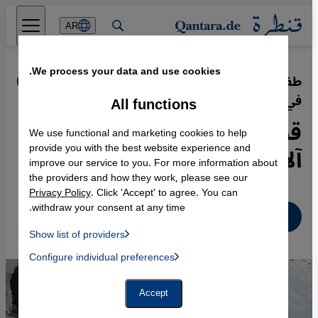
Direkt zum Inhalt springen
AR
We process your data and use cookies.
طفل يتيم هزت صورته العالم وهو يبحث
·
02.06.2021
في الهجرة عن مستقبل
All functions
قصة مغربي تختصر مأساة
We use functional and marketing cookies to help
آلاف الأطفال
provide you with the best website experience and
improve our service to you. For more information about
the providers and how they work, please see our
Privacy Policy
. Click 'Accept' to agree. You can
withdraw your consent at any time.
عربي
Show list of providers
List of providers:
Configure individual preferences
Facebook Embed / Facebook Connect
 Manager, Instagram Embed, Twitter Embed, Youtube Embed
Google Tag Manager
Twitter Embed
Accept
Instagram Embed
Youtube Embed