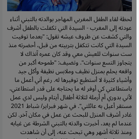
لحظة لقاء الطفل المغربي المهاجر بوالدته بالتبني أثناء
عودته إلى المغرب - السيدة التي تكفلت بالطفل أشرف
والتي كشفت عن ظروف عيشه تقول: "بعدما توفيت
السيدة التي كانت تتكفل بتربيته من قبل، أحضرته منذ
ست سنوات للعيش معي وقد كان عمره آنذاك لا
يتجاوز التسع سنوات". وتضيف: "طموحه أكبر من
واقعه يحلم بمنزل نظيف وملابس نظيفة وأكل جيد
وأشياء كثيرة لا أستطيع توفيرها له. رغم أني أعمل ما
باستطاعتي كي أوفر له ما يحتاجه على قدر استطاعتي،
لأني بدوري أم أرملة لثلاثة أطفال أيتام وليس لدي عمل
مستقر أعيل به عائلتي". في شهر فبراير/ شباط 2021
غادر أشرف المنزل للبحث عن عمل في مكان آخر. لكن
عندما لم يعد، أخبرت والدته بالتبني الشرطة عن غيابه
ومنذ ثلاثة أشهر وهي تبحث عنه، إلى أن شاهدت