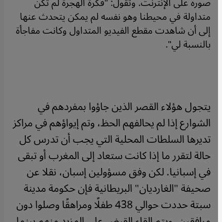
صوره على الإنترنت. وتقول: "فكرة الهجرة لم تكن
متداولة في محيطنا وهو نفسه لم يمكن يتحدث عنها
إلى أن شاهدت مقطع الفيديو المتداول وكانت مفاجأة
بالنسبة لي".
يتجول هؤلاء القصر الذين جاؤوا بمفردهم في
الشوارع إذا لم يحالفهم الحظ، وتم إيواؤهم في مراكز
تديرها السلطات المحلية التي يجب أن تدرس كل
حالة لتقرر ما إذا كانت ستعاد إلى المغرب أو تبقى
في إسبانيا. لكن وفق مسؤولين إسبان، نقلا عن
صحيفة "الغارديان" البريطانية فإن حكومة مدينة
سبتة حددت حوالي 438 طفلًا ومراهقًا وصلوا دون
مرافقين، ويتم إلقاء القبض على المزيد منهم بينما