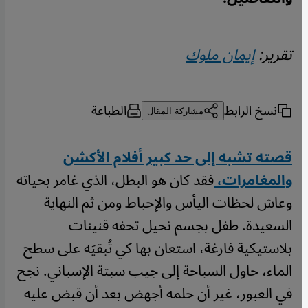
تقرير:
إيمان ملوك
نسخ الرابط
الطباعة
مشاركة المقال
قصته تشبه إلى حد كبير أفلام الأكشن
والمغامرات،
فقد كان هو البطل، الذي غامر بحياته
وعاش لحظات اليأس والإحباط ومن ثم النهاية
السعيدة. طفل بجسم نحيل تحفه قنينات
بلاستيكية فارغة، استعان بها كي تُبقيَه على سطح
الماء، حاول السباحة إلى جيب سبتة الإسباني. نجح
في العبور، غير أن حلمه أجهض بعد أن قبض عليه