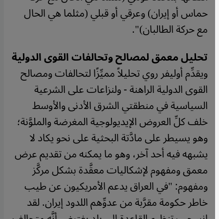
حماس أو إيران) وعرقي أو قبلي (مثلما هي الحال
مع حركة الطالبان)".
تحليل معمق لمصالح وتحالفات القوى الدولية
ويقدِّم أوليفر روي تحليلاً مميِّزًا لتحالفات ومصالح
القوى الدولية الراهنة - ولنزاعات على الشرعية
السياسية في منطقتي الشرق الأدنى والأوسط
خلف كلِّ العروض الإيديولوجية المغرضة والملوَّنة؛
وهو يسيطر على مادَّتة البحثية على نحو يكاد لا
يشبهه فيه أحد آخر، وهو ما يمكنه من تقديم عرض
معمق ومفهوم لإشكاليات معقَّدة بشكل مركَّز
ومفهوم: "في العراق يدعم الأمريكيون عن طيب
خاطر حكومة مقرَّبة من عدوِّهم اللدود إيران. لقد
انسحب تنظيم القاعدة إلى بلد يفترض أنَّه متحالف