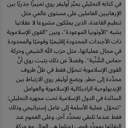
في كتابه التحليلي يميِّز أوليفر روي تمييزًا جذريًا بين
الإرهابيين العاملين على مستوى عالمي مثل
تنظيم القاعدة، الذين يملكون مشروعا لا عقلانيا
يشبه "الأوتوبيا الموعودة"، وبين "القوى الإسلاموية
ذات الأجندات المحدودة إقليميًا وقوميًا والمحدودة
في مجال عملياتها، مثل حزب الله الشيعي وحركة
حماس السُّنِّية". وفضلاً عن ذلك يثبت روي أنَّ
القوى الإسلاموية تتحوَّل فقط في ظلِّ ظروف
محدَّدة إلى خطر. ويضع أوليفر روي الارتباط بين
الإيديولوجية الراديكالية الإسلاموية والعوامل
السائدة في الدول الإسلامية تحت مجهره التحليلي:
"تتحوّل عملية الأسلمة إلى عامل إستراتيجي وذلك
فقط عندما تلتقي بمحدِّد آخر، وعلى العموم عند
التقائها بمحدِّد قومي (مثلما هي الحال مع حركة