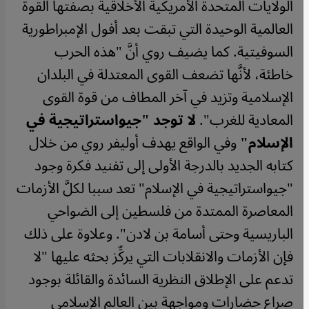
الولايات المتحدة الأمريكية الأخلاقية بصفتها القوة
العالمية الوحيدة التي تبقت بعد أفول الإمبراطورية
السوفيتية. كما يضيف روي أنَّ "هذه الحرب
خاطئة، لأنَّها تضعف القوى المعتدلة في البلدان
الإسلامية وتزيد في آخر المطاف من قوة القوى
المعادية للغرب".
لا توجد "جيواستراتيجية في
الإسلام"
وفي الواقع يهدف أوليفر روي من خلال
كتابه الجديد بالدرجة الأولى إلى تفنيد فكرة وجود
"جيواستراتيجية في الإسلام" تعد سببا لكلَّ الأزمات
المعاصرة الممتدة من فلسطين إلى الضواحي
الباريسية وحتى أسامة بن لادن". وعلاوة على ذلك
فإن الأزمات والانقلابات التي يركِّز بحثه عليها "لا
تدعم على الإطلاق النظرية السائدة والقائلة بوجود
صراع حضارات ومواجهة بين العالم الإسلامي