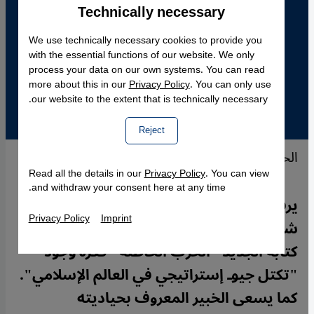
Technically necessary
Accept
Google Maps Embed
We use technically necessary cookies to provide you
with the essential functions of our website. We only
process your data on our own systems. You can read
more about this in our
Privacy Policy
. You can only use
our website to the extent that is technically necessary.
Reject
الحرب على الإرهاب في العراق الصورة: د.ب.ا
Read all the details in our
Privacy Policy
. You can view
and withdraw your consent here at any time.
يرفض الباحث السياسي الفرنسي والخبير في
Privacy Policy
Imprint
شؤون الحركات الإسلامية، أوليفر روي، في
كتابه الجديد "الحرب الخاطئة" فكرة وجود
"تكتل جيوـ إستراتيجي في العالم الإسلامي".
كما يسعى الخبير المعروف بحياديته