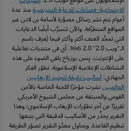
الإسلامويون على مواقع الويب 2.0:
الشبكات
الاجتماعية- فضاءات للدعاية التحريضية
منذ عدة
أعوام يتم نشر رسائل مصوَّرة لأسامة بن لادن عبر
المواقع المتطرِّفة. والآن تتسرَّب أيضًا الدعايات
التي تمجِّد العنف أكثر وأكثر فيما يُعرف باسم
الـ"ويب 2.0" Web 2.0، أي في منتديات تفاعلية
على الإنترنت. يِنس روزباخ يلقي الضوء على هذه
النشاطات الإعلامية الإسلاموية. تطوّر الفكر
الجهادي:
أساليب دقيقة لتجنيد الإرهابيين
العالميين
نشرت مؤخرًا اللجنة الخاصة بالأمن
القومي والمنبثقة عن مجلس الشيوخ الأمريكي
تقريرًا عن آخر تطوّرات الإرهاب الإسلاموي؛ وهذا
التقرير يحذِّر من الأساليب الدقيقة التي يتبعها
تنظيم القاعدة. ويحاول معدّو التقرير تصوّر الطريقة