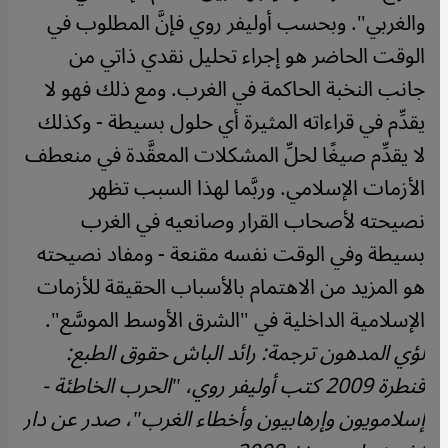
والغربي". وبحسب أوليفر روي فإنَّ المطلوب في
الوقت الحاضر هو إجراء تحليل نقدي ذاتي من
جانب النخبة الحاكمة في الغرب. ومع ذلك فهو لا
يقدِّم في قراءاته المثيرة أي حلول بسيطة - وكذلك
لا يقدِّم صيغًا لحلِّ المشكلات المعقَّدة في منعطف
الأزمات الإسلامي. وربَّما لهذا السبب تظهر
نصيحته لأصحاب القرار وصانعيه في الغرب
بسيطة وفي الوقت نفسه مقنعة - ومفاد نصيحته
هو المزيد من الاهتمام بالأسباب الحقيقة للأزمات
الإسلامية الداخلية في "الشرق الأوسط الموسَّع".
لؤي المدهون ترجمة: رائد الباش حقوق الطبع:
قنطرة 2009 كتب أوليفر روي، "الحرب الخاطئة -
إسلامويون وإرهابيون وأخطاء الغرب"، صدر عن دار