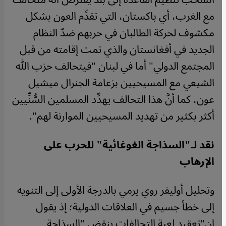
مع الغرب، أي باكستان، التي تقدِّم العون بشكل
مكشوف لحركة الطالبان في حربهم ضدّ النظام
الجديد في أفغانستان والذي تمت إقامته من قبل
المجتمع الدولي" أما في لبنان "فيتحالف حزب الله
الشيعي مع المسيحيين بزعامة الجنرال ميشيل
عون، كما أنَّ هذا التحالف يهدِّد المسلمين السُّنِّيين
أكثر بكثير من تهديد المسيحيين الموارنة لهم".
نقد لـ"السذاجة الغوغائية" للحرب على
الإرهاب
وتحليل أوليفر روي يرمي بالدرجة الأولى إلى التنويه
إلى خطأ جسيم في العلاقات الدولية؛ إذ يقول
إن"تعقيد لعبة التحالفات ينقض "السذاجة