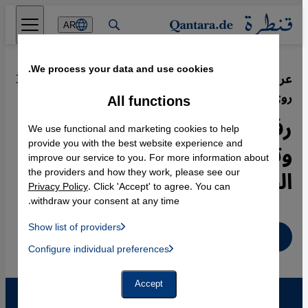
Direkt zum Inhalt springen
AR
We process your data and use cookies.
عرض لكتاب الباحث الفرنسي أوليفر
·
31.01.2010
روي "الحرب الخاطئة":
All functions
رفض للقراءات التبسيطية
We use functional and marketing cookies to help
وتفنيد لفرضية صراع
provide you with the best website experience and
improve our service to you. For more information about
الحضارات
the providers and how they work, please see our
Privacy Policy
. Click 'Accept' to agree. You can
withdraw your consent at any time.
Show list of providers
عربي
List of providers:
Configure individual preferences
Facebook Embed / Facebook Connect
 Manager, Instagram Embed, Twitter Embed, Youtube Embed
Google Tag Manager
Twitter Embed
Accept
Instagram Embed
Youtube Embed