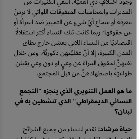
وجود اختلافٍ ذي أهميَّة. ألتقي الكثيرات من
المديرات والمحاميات المتفوقات اللواتي لا يرِدنَ
معرفة أو سماع أيِّ شيءٍ عن التمييز ضد المرأة أو
عن حقوقها؛ ربما كانت تلك النساء أكثر استقلالًا
اقتصاديًا من النساء اللاتي يعشن خارج نطاق
المدن الكبيرة، إلا أنَّ عقليَّتهن ذكوريَّة، ومن خلال
نفيهنَّ لحقوق المرأة عن وعيٍ أو دون وعي يقبلن
طواعيَّةً باضطهادهنَّ من قبل المجتمع.
ما هو العمل التنويري الذي ينجزه "التجمع
النسائي الديمقراطي" الذي تنشطين به في
لبنان؟
حياة مرشاد:
نقدم للنساء من جميع الشرائح