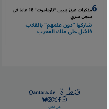
مذكرات عزيز بنبين "تازماموت" 18 عاما في
سجن سري
شاركوا "دون علمهم" بانقلاب
فاشل على ملك المغرب
Footer
من نحن