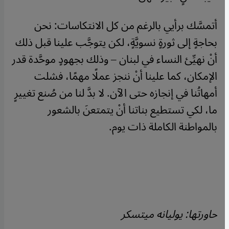
أتمسَّك برأيي بالرغم من كل الانتكاسات: نحن
بحاجةٍ إلى ثورةٍ نسويَّةٍ، لكن يتوجَّب علينا قبل ذلك
أنْ نهيِّئ النساء في لبنان – وذلك بجهودٍ موحَّدة قدر
الإمكان، كما علينا أنْ ننجز عملًا مهمًا، فشلت
أمهاتُنا في إنجازه حتى الآن. لا بدَّ لنا من صُنع تغييرٍ
ما، لكي تستطيع بناتنا أنْ يتمتعنَ بالشعور
بالمواطنة الكاملة ذات يوم.
حاورتها: يوليانه ميتسكر