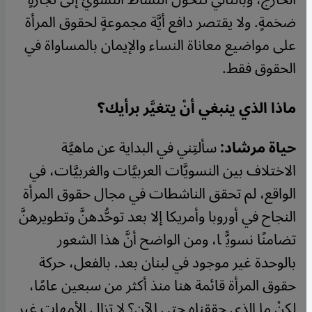
ضخمةٍ. ولا يقتصر دافع أيَّة مجموعةٍ لحقوق المرأة
على مواضيع معاناة النساء والإيمان بالمساواة في
الحقوق فقط.
ماذا الذي ينبغي أنْ يتغيَّر برأيك؟
حياة مرشاد:
سألتِني في البداية عن ماهيَّة
الاختلاف بين النسويَّات العربيَّات والغربيَّات، في
الواقع، لم تحقق الناشطات في مجال حقوق المرأة
النجاح في أوروبا وأمريكا إلا بعد توحُّدهنَّ وتطويرهنَّ
تضامنًا نسويًّا، ومن الواضح أنَّ هذا الشعور
بالوحدة غير موجود في لبنان بعد. بالفعل، حركة
حقوق المرأة قائمة هنا منذ أكثر من سبعين عامًا،
لكنْ ما الذي حققناه حتى الآن؟ لا تزال الأمهات غير