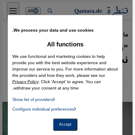
Direkt zum Inhalt springen
AR
We process your data and use cookies.
ما مدى تحرر اللبنانيات؟
·
23.11.2015
All functions
"نساء لبنان بحاجة إلى ثورة
نسوية"
We use functional and marketing cookies to help
provide you with the best website experience and
improve our service to you. For more information about
the providers and how they work, please see our
Privacy Policy
. Click 'Accept' to agree. You can
عربي
English
Deutsch
withdraw your consent at any time.
Show list of providers
List of providers:
Configure individual preferences
Facebook Embed / Facebook Connect
 Manager, Instagram Embed, Twitter Embed, Youtube Embed
Google Tag Manager
Twitter Embed
Accept
Instagram Embed
Youtube Embed