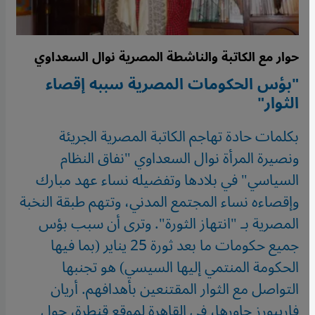
حوار مع الكاتبة والناشطة المصرية نوال السعداوي
"بؤس الحكومات المصرية سببه إقصاء
الثوار"
بكلمات حادة تهاجم الكاتبة المصرية الجريئة
ونصيرة المرأة نوال السعداوي "نفاق النظام
السياسي" في بلادها وتفضيله نساء عهد مبارك
وإقصاءه نساء المجتمع المدني، وتتهم طبقة النخبة
المصرية بـ "انتهاز الثورة". وترى أن سبب بؤس
جميع حكومات ما بعد ثورة 25 يناير (بما فيها
الحكومة المنتمي إليها السيسي) هو تجنبها
التواصل مع الثوار المقتنعين بأهدافهم. أريان
فاريبورز حاورها، في القاهرة لموقع قنطرة، حول