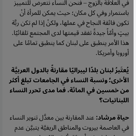
في العلاقة بالزوج – فنحن النساء نتعرض للتمييز
باستمرار وفي كل مكان؛ حيث يمكن للمرأة أنْ
تكون فائقة النجاح في عملها، ولكنْ إذا لم تكن ربَّة
بيتٍ وأمّاً جيدةً تفقد قيمتها لدى المجتمع تلقائيًا.
هذا الأمر ينطبق على لبنان كما ينطبق تمامًا على
أوروبا وأمريكا.
يُعتَبرُ لبنان بلدًا ليبراليًا مقارنةً بالدول العربيَّة
الأخرى؛ ونسبة النساء في الجامعات تبلغ أكثر
من خمسين في المائة، فما مدى تحرر النساء
اللبنانيات؟
حياة مرشاد:
عند المقارنة بين معدَّل تنوير النساء
في العاصمة بيروت والمناطق الريفيَّة يتبيَّن عدم