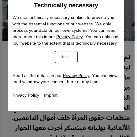
Technically necessary
Accept
Google Maps Embed
We use technically necessary cookies to provide you
with the essential functions of our website. We only
process your data on our own systems. You can read
more about this in our
Privacy Policy
. You can only use
our website to the extent that is technically necessary.
لم تكن جهود حركة حقوق المرأة ناجحة في
Reject
لبنان على مدى أكثر من سبعين عاما، بحسب
ما تقول الناشطة في مجال حقوق المرأة حياة
Read all the details in our
Privacy Policy
. You can view
and withdraw your consent here at any time.
مرشاد، عضوة "التجمع النسائي
Privacy Policy
Imprint
الديمقراطي"، ويعود هذا برأيها إلى قبول
الحركة النسوية بالتسويات، وكذلك إلى جري
منظمات حقوق المرأة خلف أموال الداعمين.
الألمانية يوليانه ميتسكر أجرت معها الحوار