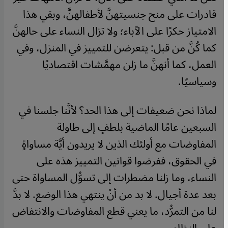
قادرات على منح جنسيتهنَّ لأطفالهنَّ، وبقي هذا
الامتياز حكرًا على الآباء؛ ولا تزال النساء على حالهنَّ
كما كُنَّ من قبل: يتعرضن للتمييز في المنزل، وفي
العمل، كما أنهنَّ ما زلن مهمَّشات اقتصاديًا
وسياسيًا.
لماذا نحن ضعيفات إلى هذا الحد؟ لأنَّنا جلسنا في
السبعين عامًا الماضية بلطفٍ إلى طاولة
المفاوضات مع أولئك الذين لا يريدون أيَّة مساواةٍ
في الحقوق، ففرضوا قوانين التمييز هذه على
النساء، وما زلنا مضطرات إلى تسوُّل المساواة حتى
بعد عدة أجيال. لا بد من أنْ ينتهي هذا الوضع. لا بدَّ
لنا من التمرُّد، ما يعني قطع المفاوضات والانتفاض