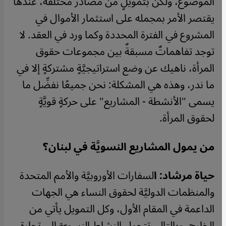
الموضوع، ولكنْ بتمويلٍ من مصادر مختلفة، عندها
يقتصر الأمر بمجمله على استثمار الأموال في
المشروع في الفترة المحددة وكما ورد في العقد. لا
توجد تفاهماتٌ مسبقةٌ بين مجموعات حقوق
المرأة، ناهيك عن وضع استراتيجيَّةٍ مشتركةٍ إلا في
ما ندر، وهذه هي المشكلة: نحن جميعًا نفضِّل ما
يسمى "الأنشطة - المشاريع" على حركةٍ قويَّةٍ
لحقوق المرأة.
من يمول المشاريع النسويَّة في لبنان؟
حياة مرشاد: ا
لسفارات الأوروبيَّة والأمم المتحدة
والمنظمات الدوليَّة لحقوق النساء هي الجهات
الداعمة في المقام الأول، وكل التمويل يأتي من
الخارج، وبالتالي تتحول النشاط النسويَّ إلى تجارةٍ