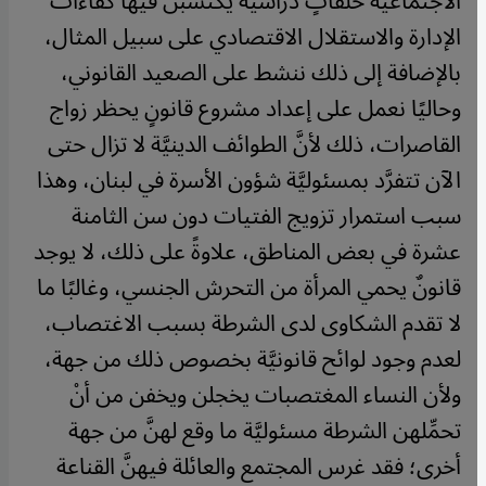
الاجتماعيَّة حلقاتٍ دراسيَّة يكتسبن فيها كفاءات
الإدارة والاستقلال الاقتصادي على سبيل المثال،
بالإضافة إلى ذلك ننشط على الصعيد القانوني،
وحاليًا نعمل على إعداد مشروع قانونٍ يحظر زواج
القاصرات، ذلك لأنَّ الطوائف الدينيَّة لا تزال حتى
الآن تتفرَّد بمسئوليَّة شؤون الأسرة في لبنان، وهذا
سبب استمرار تزويج الفتيات دون سن الثامنة
عشرة في بعض المناطق، علاوةً على ذلك، لا يوجد
قانونٌ يحمي المرأة من التحرش الجنسي، وغالبًا ما
لا تقدم الشكاوى لدى الشرطة بسبب الاغتصاب،
لعدم وجود لوائح قانونيَّة بخصوص ذلك من جهة،
ولأن النساء المغتصبات يخجلن ويخفن من أنْ
تحمِّلهن الشرطة مسئوليَّة ما وقع لهنَّ من جهة
أخرى؛ فقد غرس المجتمع والعائلة فيهنَّ القناعة