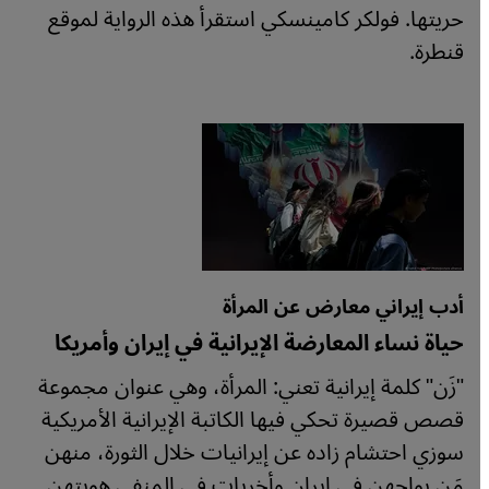
حريتها. فولكر كامينسكي استقرأ هذه الرواية لموقع
قنطرة.
أدب إيراني معارض عن المرأة
حياة نساء المعارضة الإيرانية في إيران وأمريكا
"زَن" كلمة إيرانية تعني: المرأة، وهي عنوان مجموعة
قصص قصيرة تحكي فيها الكاتبة الإيرانية الأمريكية
سوزي احتشام زاده عن إيرانيات خلال الثورة، منهن
مَن يواجهن في إيران وأخريات في المنفى هويتهن