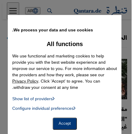
Direkt zum Inhalt springen
AR
We process your data and use cookies.
الجندر | جندر
كل ملفات قنطرة
All functions
We use functional and marketing cookies to help
provide you with the best website experience and
improve our service to you. For more information about
the providers and how they work, please see our
Privacy Policy
. Click 'Accept' to agree. You can
withdraw your consent at any time.
Show list of providers
List of providers:
مقابلة مع الباحثة التونسية آمال قرامي
Configure individual preferences
Facebook Embed / Facebook Connect
 Manager, Instagram Embed, Twitter Embed, Youtube Embed
Google Tag Manager
"المجتمعات الإسلامية لم تكن معادية للهويات
Twitter Embed
غير النمطية"
Accept
Instagram Embed
Youtube Embed