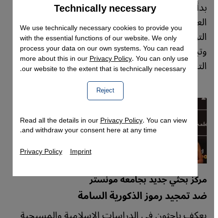
بدأت دراسات النوع الاجتماعي تجد مكانًا لها في
Technically necessary
Accept
Google Maps Embed
العالم العربي، بل وأيضًا بمقاربات إسلامية. الباحثة
We use technically necessary cookies to provide you
التونسية آمال قرامي تتحدث عن تطور هذا المسار،
with the essential functions of our website. We only
process your data on our own systems. You can read
وتبحث في كيفية إسهام الإرث الاستعماري بتشكيل
more about this in our
Privacy Policy
. You can only use
التصورات السائدة حول هذه القضايا.
our website to the extent that is technically necessary.
Reject
Read all the details in our
Privacy Policy
. You can view
and withdraw your consent here at any time.
Privacy Policy
Imprint
مركز بحثي جديد بجامعة مونستر
ضد تمجيد رموز الذكورية السامة
يعكف باحثون في الدراسات الإسلامية والمسيحية