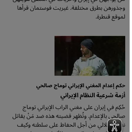
وجذورهن بطرق مختلفة. غيريت فوستمان قرأها
لموقع قنطرة.
حكم إعدام المغني الإيراني توماج صالحي
أزمة شرعية النظام الإيراني
حُكِم في إيران على مغني الراب الإيراني توماج
صالحي بالإعدام. وتُظهِر قضيته هذه ضد مَنْ يقاتل
نظام الملالي من أجل الحفاظ على سلطته وكيف