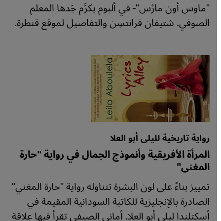
"ماوس أون مارْس"- في ألبوم يكرِّم جَدها المعلم
الصوفي. شتيفان فرانتسِن والتفاصيل لموقع قنطرة.
رواية تاريخية لليلى أبو العلا
المرأة الأفريقية وأنموذج الجمال في رواية "حارة
المغنى"
تمييز بناءً على لون البشرة تتناوله رواية "حارة المغني"
الصادرة بالإنجليزية للكاتبة السودانية المقيمة في
أسكتلندا ليلى أبو العلا. أماني الصيفي تقرأ فيها علاقة