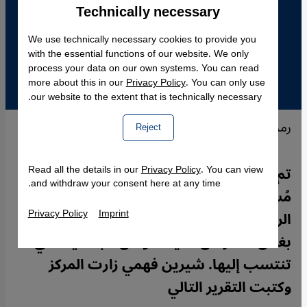
Technically necessary
Accept
Google Maps Embed
We use technically necessary cookies to provide you
with the essential functions of our website. We only
process your data on our own systems. You can read
more about this in our
Privacy Policy
. You can only use
our website to the extent that is technically necessary.
رمز مركز اللقاء والتأهيل النسائي في كولونيا
Reject
تم تدشين المركز في عام 1996 من قبل نساء
Read all the details in our
Privacy Policy
. You can view
and withdraw your consent here at any time.
مُسلمات يعشن بألمانيا. ويتمثل الهدف
Privacy Policy
Imprint
الرئيسي في دعم المرأة والفتاة المُهاجرة،
بغض النظر عن الديانة أو عن الجنسية التي
تنتسب إليها. شيرين فهمي زارت المركز
وكتبت التقرير التالي