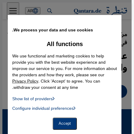
Direkt zum Inhalt springen
AR
We process your data and use cookies.
مركز "اللقاء والتأهيل للنساء المُسلمات"
·
11.07.2006
في كولونيا:
All functions
عقد كامل من التعايش
We use functional and marketing cookies to help
والتقارب
provide you with the best website experience and
improve our service to you. For more information about
the providers and how they work, please see our
Privacy Policy
. Click 'Accept' to agree. You can
withdraw your consent at any time.
عربي
Show list of providers
List of providers:
Configure individual preferences
Facebook Embed / Facebook Connect
 Manager, Instagram Embed, Twitter Embed, Youtube Embed
Google Tag Manager
Twitter Embed
Accept
Instagram Embed
Youtube Embed