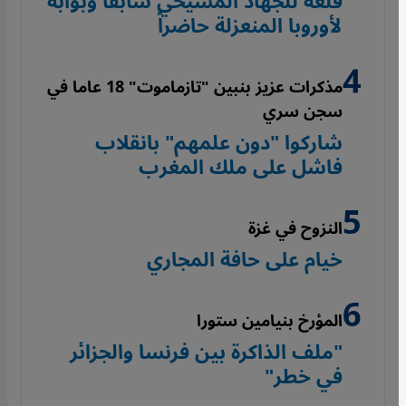
قلعة للجهاد المسيحي سابقاً وبوابة
لأوروبا المنعزلة حاضراً
مذكرات عزيز بنبين "تازماموت" 18 عاما في
سجن سري
شاركوا "دون علمهم" بانقلاب
فاشل على ملك المغرب
النزوح في غزة
خيام على حافة المجاري
المؤرخ بنيامين ستورا
"ملف الذاكرة بين فرنسا والجزائر
في خطر"