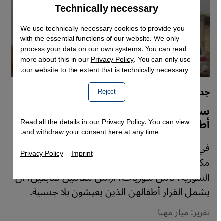
Technically necessary
Accept
Google Maps Embed
We use technically necessary cookies to provide you
with the essential functions of our website. We only
process your data on our own systems. You can read
more about this in our
Privacy Policy
. You can only use
our website to the extent that is technically necessary.
جدل المقاتلين الأجانب في سوريا
Reject
سوريات يحدوهن الأمل في تجنيس
أطفالهن
Read all the details in our
Privacy Policy
. You can view
and withdraw your consent here at any time.
في الوقت الذي تسعى الحكومة السورية الجديدة
Privacy Policy
Imprint
مكافأة آلاف المقاتلين الأجانب بمنحهم الجنسية
السورية، تأمل سوريات، أرامل مقاتلين سابقين، أن
يشمل القرار أطفالهن الذين يعيشون بلا جنسية.
تقرير: ميار مهنا