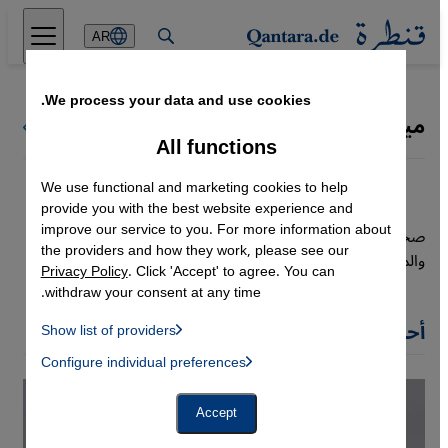
Direkt zum Inhalt springen
AR
We process your data and use cookies.
ميار مهنا
كل كتاب قنطرة
All functions
We use functional and marketing cookies to help
provide you with the best website experience and
improve our service to you. For more information about
صحفية سورية مستقلة. خريجة كلية الإعلام من جامعة دمشق
the providers and how they work, please see our
والمعهد العالي للسينما قسم السيناريو والنقد السينمائي.
Privacy Policy
. Click 'Accept' to agree. You can
withdraw your consent at any time.
أحدث مقالات ميار مهنا
Show list of providers
List of providers:
Configure individual preferences
Facebook Embed / Facebook Connect
 Manager, Instagram Embed, Twitter Embed, Youtube Embed
Google Tag Manager
Twitter Embed
Accept
Instagram Embed
Youtube Embed