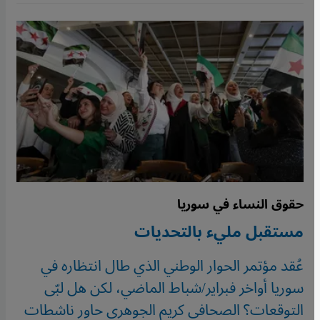
حقوق النساء في سوريا
مستقبل مليء بالتحديات
عُقد مؤتمر الحوار الوطني الذي طال انتظاره في
سوريا أواخر فبراير/شباط الماضي، لكن هل لبّى
التوقعات؟ الصحافي كريم الجوهري حاور ناشطات