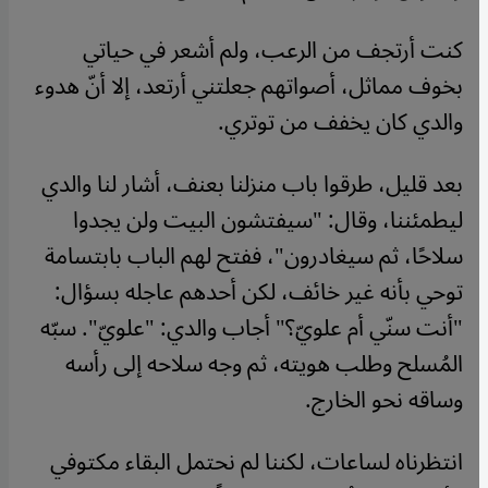
كنت أرتجف من الرعب، ولم أشعر في حياتي
بخوف مماثل، أصواتهم جعلتني أرتعد، إلا أنّ هدوء
والدي كان يخفف من توتري.
بعد قليل، طرقوا باب منزلنا بعنف، أشار لنا والدي
ليطمئننا، وقال: "سيفتشون البيت ولن يجدوا
سلاحًا، ثم سيغادرون"، ففتح لهم الباب بابتسامة
توحي بأنه غير خائف، لكن أحدهم عاجله بسؤال:
"أنت سنّي أم علويّ؟" أجاب والدي: "علويّ". سبّه
المُسلح وطلب هويته، ثم وجه سلاحه إلى رأسه
وساقه نحو الخارج.
انتظرناه لساعات، لكننا لم نحتمل البقاء مكتوفي