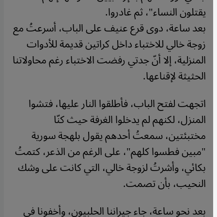
يقتلون النساء"، ثم غادروا.
بعد ساعة، دوى قرع عنيف على الباب، أسرعتُ مع
زوجة خالي للاختباء داخل كراتين قديمة للأدوات
المنزلية، إلا أنّ جدتي رفضت الاختباء رغم محاولاتنا
الحثيثة لإقناعها.
اتجهت لفتح الباب، فأطلقوا النار عليها، فتشوا
المنزل، لكنهم لم يدخلوا الغرفة حيث كنّا
مختبئتين، سمعتُ أحدهم يقول بلهجة سورية
"مبين فطسوا كلهم"، على الرغم من الذعر، كتمتُ
بكائي، وأشرتُ لزوجة خالي، التي كانت على وشك
النحيب، بأن تصمت.
بعد نحو ساعة، جاء جيراننا الحلبيون، وأخفونا في