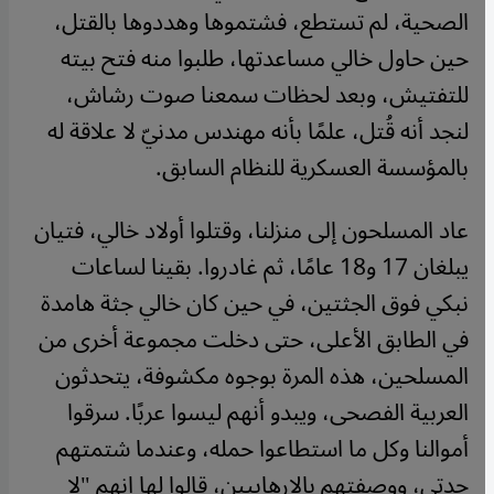
الصحية، لم تستطع، فشتموها وهددوها بالقتل،
حين حاول خالي مساعدتها، طلبوا منه فتح بيته
للتفتيش، وبعد لحظات سمعنا صوت رشاش،
لنجد أنه قُتل، علمًا بأنه مهندس مدنيّ لا علاقة له
بالمؤسسة العسكرية للنظام السابق.
عاد المسلحون إلى منزلنا، وقتلوا أولاد خالي، فتيان
يبلغان 17 و18 عامًا، ثم غادروا. بقينا لساعات
نبكي فوق الجثتين، في حين كان خالي جثة هامدة
في الطابق الأعلى، حتى دخلت مجموعة أخرى من
المسلحين، هذه المرة بوجوه مكشوفة، يتحدثون
العربية الفصحى، ويبدو أنهم ليسوا عربًا. سرقوا
أموالنا وكل ما استطاعوا حمله، وعندما شتمتهم
جدتي، ووصفتهم بالإرهابيين، قالوا لها إنهم "لا