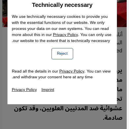
Technically necessary
Accept
Google Maps Embed
We use technically necessary cookies to provide you
with the essential functions of our website. We only
process your data on our own systems. You can read
أثارت أحداث العنف الطائفي التي شهدها الساحل
more about this in our
Privacy Policy
. You can only use
our website to the extent that is technically necessary.
السوري ردود فعل إقليمية ودولية واسعة. (Photo:
Picture Alliance /AP Photo /G. Alsayed)
Reject
يروي ناجون من أعمال العنف، التي اجتاحت
Read all the details in our
Privacy Policy
. You can view
and withdraw your consent here at any time.
مدن الساحل السوري خلال الفترة 6-10
مارس/آذار، لموقع "قنطرة" قصصهم. تحذير:
Privacy Policy
Imprint
تحتوي الشهادات تفاصيل عمليات قتل
عشوائية ضد المدنيين العلويين، وقد تكون
صادمة.