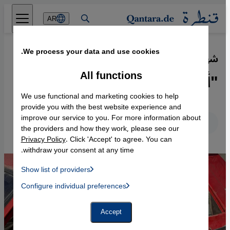
Direkt zum Inhalt springen
AR
We process your data and use cookies.
شهادات صادمة من الساحل السوري
·
24.03.2025
All functions
"أنا الناجي الوحيد من عائلتي"
We use functional and marketing cookies to help
provide you with the best website experience and
improve our service to you. For more information about
عربي
English
Deutsch
the providers and how they work, please see our
Privacy Policy
. Click 'Accept' to agree. You can
withdraw your consent at any time.
Show list of providers
List of providers:
Configure individual preferences
Facebook Embed / Facebook Connect
 Manager, Instagram Embed, Twitter Embed, Youtube Embed
Google Tag Manager
Twitter Embed
Accept
Instagram Embed
Youtube Embed