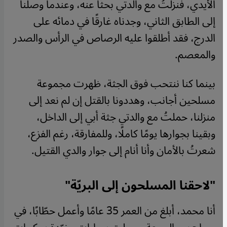
الأيدي، فنزلتُ مع والدتي بحثًا عنه، وعندما وصلنا
إلى الطابق الثاني، وجدناه غارقًا في دمائه على
الدرج، فقد أطلقوا عليه الرصاص في الرأس والصدر
والمعصم.
بينما كنا ننتحب فوق الجثة، ظهرت مجموعة
مسلحين أجانب، وهددونا بالقتل إن لم نعد إلى
منزلنا، حملتُ مع والدتي جثة أبي إلى الداخل،
وبقينا بجوارها يومًا كاملًا، وللمفارقة، رغم الفزع،
شعرتُ بالأمان وأنا أنام إلى جوار والدي القتيل.
"لاحقنا المسلحون إلى البريّة"
أنا محمد، أبلغ من العمر 35 عامًا وأعمل حطّابًا، في