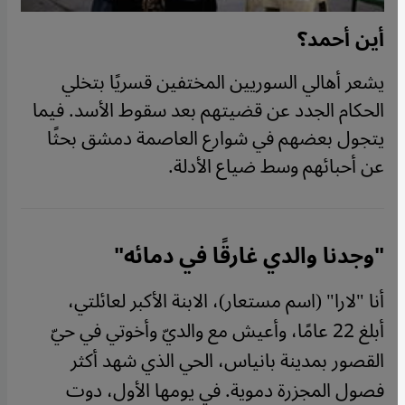
أين أحمد؟
يشعر أهالي السوريين المختفين قسريًا بتخلي
الحكام الجدد عن قضيتهم بعد سقوط الأسد. فيما
يتجول بعضهم في شوارع العاصمة دمشق بحثًا
عن أحبائهم وسط ضياع الأدلة.
"وجدنا والدي غارقًا في دمائه"
أنا "لارا" (اسم مستعار)، الابنة الأكبر لعائلتي،
أبلغ 22 عامًا، وأعيش مع والديّ وأخوتي في حيّ
القصور بمدينة بانياس، الحي الذي شهد أكثر
فصول المجزرة دموية. في يومها الأول، دوت