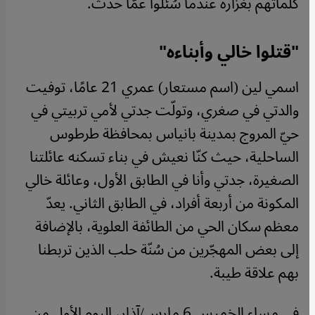
كلماتهم بغزارة عندما سُئلوا عمّا حدث.
"قتلوا خالي وأبناءه"
اسمي لين (اسم مستعار) عمري 21 عامًا، توفيت
والدتي في صغري، وتولّت جدتي لأمي تربيتي في
حيّ المروج بمدينة بانياس بمحافظة طرطوس
الساحلية، حيث كنّا نعيش في بناء تسكنه عائلتنا
الصغيرة، جدتي وأنا في الطابق الأول، وعائلة خالي
المكونة من أربعة أفراد، في الطابق الثاني. يعدّ
معظم سكان الحي من الطائفة العلوية، بالإضافة
إلى بعض المهجّرين من سُنّة حلب الذين تربطنا
بهم علاقة طيبة.
في مساء الخميس 6 مارس/آذار، اليوم الأول من