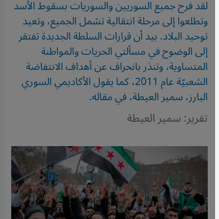
لقد فرح جميع السوريين والسوريات بسقوط الأسد
وتطلعوا إلى مرحلة انتقالية تشمل الجميع، وتعيد
توحيد البلاد. بيد أن قرارات السلطة الجديدة تفتقر
إلى الوضوح في مسألتي الحريات والمواطنة
المتساوية، وتنذر بانحراف عن أهداف الانتفاضة
الشعبيّة عام 2011، كما يقول الأكاديمي السوري
البارز، سمير العيطة، في مقاله.
تقرير: سمير العيطة