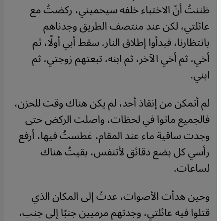
ظننتُ أنّ الاختباء خلفه سيحميني، ركضتُ مع
عائلتي، لكن عند منتصف الطريق وجدناهم
بانتظارنا، فبدأوا إطلاق النار. سقط أبي أولًا، ثم
أخي، ثم أخي الآخر، ثم ابنه، تبعتهم زوجتي، ثم
ابني.
لم أتمكن من إنقاذ أحد، لم يكن هناك وقت للحزن،
فالجميع ماتوا في لحظات، واصلت الركض حتى
وجدت ساقية ماء عند المقام، غطستُ فيها، أرفع
رأسي كل بضع دقائق لأتنفس، بقيتُ هناك
لساعات.
وحين هدأت الأصوات، عدتُ إلى المكان الذي
قتلوا فيه عائلتي، وجدتهم مرميين جنبًا إلى جنب،