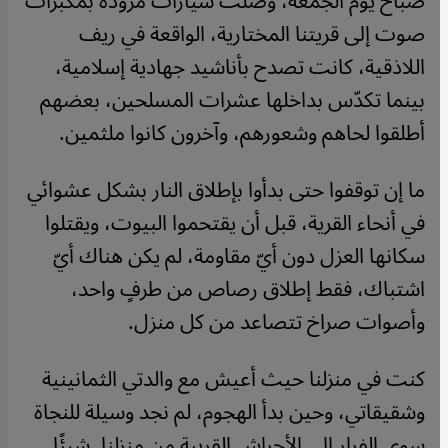
صباح يوم الجمعة، وصلت سيارات مزوّدة بمكبرات
صوت إلى قريتنا المختارية، الواقعة في ريف
اللاذقية، كانت تصدح بأناشيد جهادية إسلامية،
بينما تكدّس بداخلها عشرات المسلحين، بعضهم
أطلقوا لحاهم وشعورهم، وآخرون كانوا ملثمين.
ما إن توقفوا حتى بدأوا بإطلاق النار بشكل عشوائي
في أنحاء القرية، قبل أن يقتحموا البيوت، ويقتلوا
سكانها العزل دون أيّ مقاومة، لم يكن هناك أيّ
اشتباك، فقط إطلاق رصاص من طرفٍ واحد،
وأصوات صراخ تتصاعد من كل منزل.
كنت في منزلنا حيث أعيش مع والدتي الثمانينية
وشقيقاتي، وحين بدأ الهجوم، لم نجد وسيلة للنجاة
سوى الفرار إلى الأحراش القريبة من منزلنا. شيئًا