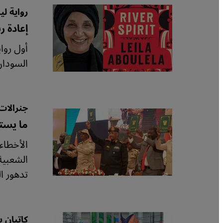
رواية لي
إعادة ر
السودان
جنرالات
ما يستح
الأخطاء
الشعبية
تدهور ا
كاتبان 