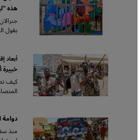
هذه "ل
جنرالان
يقول الك
أبعاد إ
خبيرة أ
كيف تصا
المتصار
دوامة ا
منذ سقو