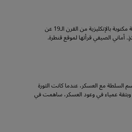
أول رواية سودانية باللغة الإنكليزية ترد صراحةً على كتابات كولونيالية مكتوبة بالإنكليزية من القرن الـ19 عن
ٍ. أماني الصيفي قرأتها لموقع قنطرة.
اسم السلطة مع العسكر، عندما كانت الثورة
ررة وبثقة عمياء في وعود العسكر، ساهمت في