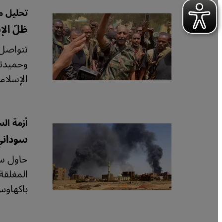
تحليل من
ظلّ ال
تتواصل 
وحميدتي
الإسلام
أزمة الس
سوداني
حاول سو
المغلقة
باكهاوس