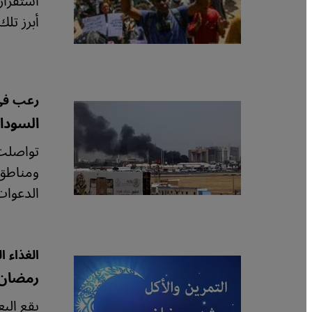
أبرز تل
رعب في
السودا
تواصلت 
ومناطق 
الدعوات
الغذاء 
رمضان.
يقع الب