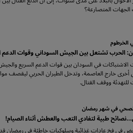
ك الجهات المتصارعة؟
 الخرطوم
ن: الحرب تشتعل بين الجيش السوداني وقوات الدعم ا
الاشتباكات في السودان بين قوات الدعم السريع والجيش ا
أخرى خارج العاصمة، وتدخل الطيران الحربي ليقصف مواق
 للتهدئة ووقف القتال.
الصحي في شهر رمضان
..نصائح طبية لتفادي التعب والعطش أثناء الصيام!
عض في فخ عادات غذائية وسلوكيات خاطئة في رمضان قد