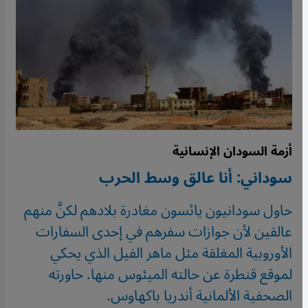
أزمة السودان الإنسانية
سوداني: أنا عالق وسط الحرب
حاول سودانيون يائسون مغادرة بلادهم لكنَّ منهم
عالقين لأن جوازات سفرهم في إحدى السفارات
الأوروبية المغلقة مثل ماهر الفيل الذي يحكي
لموقع قنطرة عن حالته الميئوس منها. حاورته
الصحفية الألمانية أندريا باكهاوس.