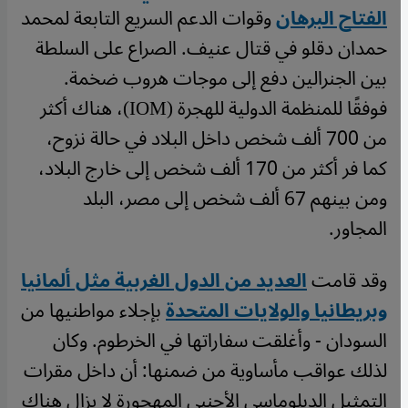
الفتاح البرهان
وقوات الدعم السريع التابعة لمحمد
حمدان دقلو في قتال عنيف. الصراع على السلطة
بين الجنرالين دفع إلى موجات هروب ضخمة.
فوفقًا للمنظمة الدولية للهجرة (IOM)، هناك أكثر
من 700 ألف شخص داخل البلاد في حالة نزوح،
كما فر أكثر من 170 ألف شخص إلى خارج البلاد،
ومن بينهم 67 ألف شخص إلى مصر، البلد
المجاور.
وقد قامت
العديد من الدول الغربية مثل ألمانيا
وبريطانيا والولايات المتحدة
بإجلاء مواطنيها من
السودان - وأغلقت سفاراتها في الخرطوم. وكان
لذلك عواقب مأساوية من ضمنها: أن داخل مقرات
التمثيل الدبلوماسي الأجنبي المهجورة لا يزال هناك