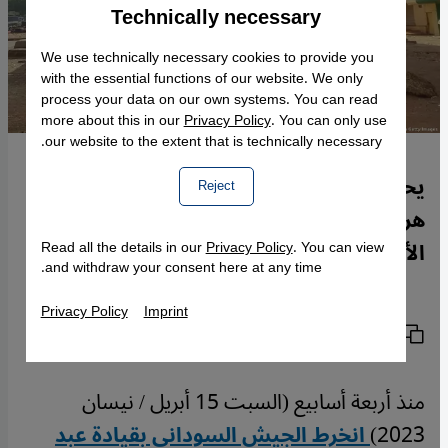
Technically necessary
Accept
Google Maps Embed
We use technically necessary cookies to provide you
with the essential functions of our website. We only
process your data on our own systems. You can read
more about this in our
Privacy Policy
. You can only use
our website to the extent that is technically necessary.
يحكي المواطن السوداني ماهر الفيل قصة
Reject
هروبه لموقع قنطرة ولماذا يشعر بأن الدول
الأوروبية تخلت عنه.
Read all the details in our
Privacy Policy
. You can view
and withdraw your consent here at any time.
Privacy Policy
Imprint
نسخ الرابط
الطباعة
مشاركة المقال
منذ أربعة أسابيع (السبت 15 أبريل / نيسان
2023)
انخرط الجيش السوداني بقيادة عبد