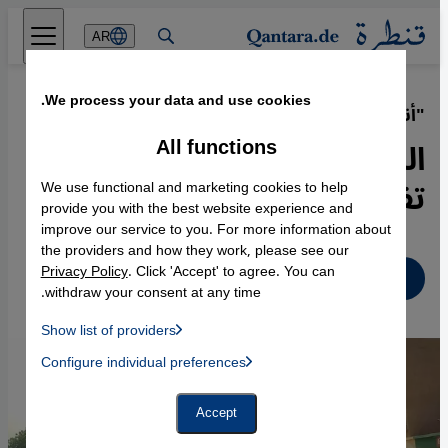
Direkt zum Inhalt springen
AR
We process your data and use cookies.
"أنا عالق وسط الحرب"
·
15.06.2023
All functions
السودان: نداء استغاثة في ظل
تفاقم الأزمة الإنسانية
We use functional and marketing cookies to help
provide you with the best website experience and
improve our service to you. For more information about
the providers and how they work, please see our
Privacy Policy
. Click 'Accept' to agree. You can
عربي
withdraw your consent at any time.
Show list of providers
List of providers:
Configure individual preferences
Facebook Embed / Facebook Connect
 Manager, Instagram Embed, Twitter Embed, Youtube Embed
Google Tag Manager
Twitter Embed
Accept
Instagram Embed
Youtube Embed