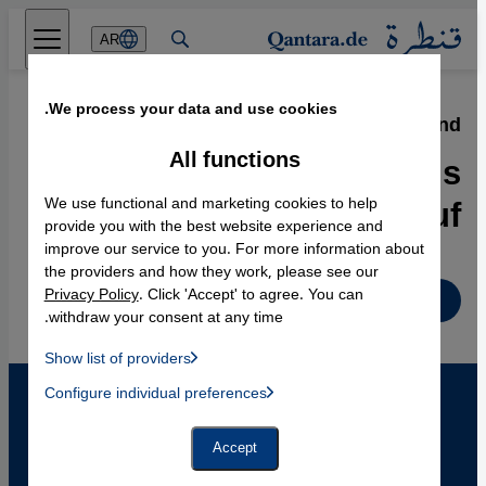
Direkt zum Inhalt springen
AR
We process your data and use cookies.
03.12.2010
·
Integration in Deutschland
Integration ist besser als
All functions
ihr Ruf
We use functional and marketing cookies to help
provide you with the best website experience and
improve our service to you. For more information about
the providers and how they work, please see our
Privacy Policy
. Click 'Accept' to agree. You can
Deutsch
withdraw your consent at any time.
Show list of providers
List of providers:
Configure individual preferences
Facebook Embed / Facebook Connect
 Manager, Instagram Embed, Twitter Embed, Youtube Embed
Google Tag Manager
Twitter Embed
Accept
Instagram Embed
Youtube Embed