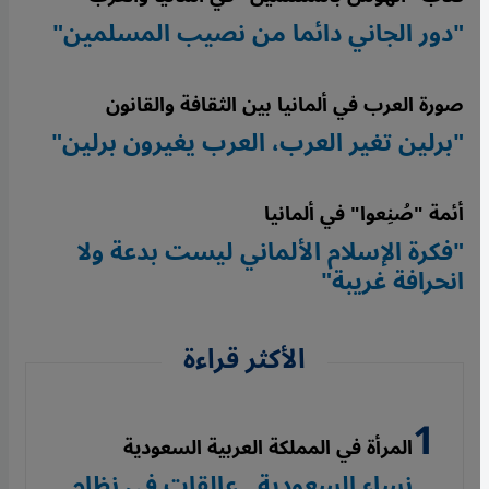
"دور الجاني دائما من نصيب المسلمين"
صورة العرب في ألمانيا بين الثقافة والقانون
"برلين تغير العرب، العرب يغيرون برلين"
أئمة "صُنِعوا" في ألمانيا
"فكرة الإسلام الألماني ليست بدعة ولا
انحرافة غريبة"
الأكثر قراءة
المرأة في المملكة العربية السعودية
نساء السعودية...عالقات في نظام