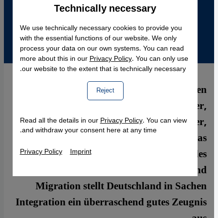
Technically necessary
Accept
Google Maps Embed
We use technically necessary cookies to provide you
with the essential functions of our website. We only
process your data on our own systems. You can read
more about this in our
Privacy Policy
. You can only use
our website to the extent that is technically necessary.
In den deutschen Medien kommen
Reject
Migranten meist als Bildungsversager,
Kleinkriminelle, Sozialhilfeempfänger,
Read all the details in our
Privacy Policy
. You can view
and withdraw your consent here at any time.
Islamisten oder U-Bahn-Schläger vor. Das
aktuelle Jahresgutachten des
Privacy Policy
Imprint
Sachverständigenrats für Integration und
Migration stellt Deutschland in Sachen
Integration ein überraschend gutes Zeugnis