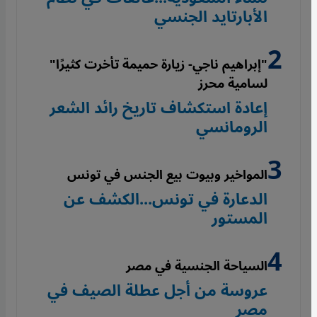
الأبارتايد الجنسي
"إبراهيم ناجي- زيارة حميمة تأخرت كثيرًا"
لسامية محرز
إعادة استكشاف تاريخ رائد الشعر
الرومانسي
المواخير وبيوت بيع الجنس في تونس
الدعارة في تونس...الكشف عن
المستور
السياحة الجنسية في مصر
عروسة من أجل عطلة الصيف في
مصر