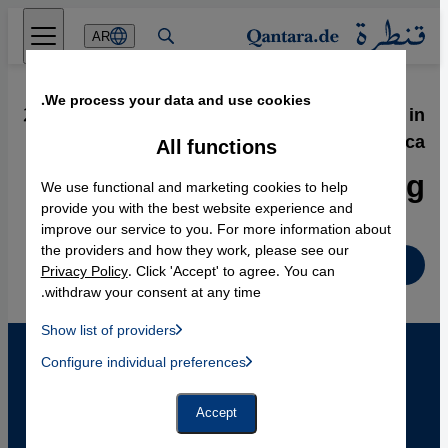
Direkt zum Inhalt springen
AR
We process your data and use cookies.
25.07.2008
·
Alternativmusikfestival in
Casablanca
All functions
Subversiv und unabhängig
We use functional and marketing cookies to help
provide you with the best website experience and
improve our service to you. For more information about
the providers and how they work, please see our
Deutsch
Privacy Policy
. Click 'Accept' to agree. You can
withdraw your consent at any time.
Show list of providers
List of providers:
Configure individual preferences
Facebook Embed / Facebook Connect
 Manager, Instagram Embed, Twitter Embed, Youtube Embed
Google Tag Manager
Twitter Embed
Accept
Instagram Embed
Youtube Embed