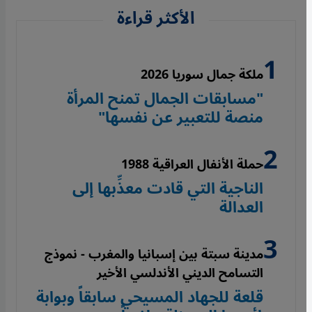
الأكثر قراءة
ملكة جمال سوريا 2026
"مسابقات الجمال تمنح المرأة
منصة للتعبير عن نفسها"
حملة الأنفال العراقية 1988
الناجية التي قادت معذِّبها إلى
العدالة
مدينة سبتة بين إسبانيا والمغرب - نموذج
التسامح الديني الأندلسي الأخير
قلعة للجهاد المسيحي سابقاً وبوابة