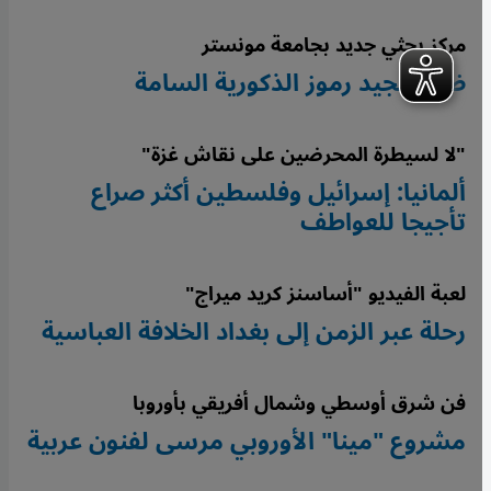
مركز بحثي جديد بجامعة مونستر
ضد تمجيد رموز الذكورية السامة
"لا لسيطرة المحرضين على نقاش غزة"
ألمانيا: إسرائيل وفلسطين أكثر صراع
تأجيجا للعواطف
لعبة الفيديو "أساسنز كريد ميراج"
رحلة عبر الزمن إلى بغداد الخلافة العباسية
فن شرق أوسطي وشمال أفريقي بأوروبا
مشروع "مينا" الأوروبي مرسى لفنون عربية