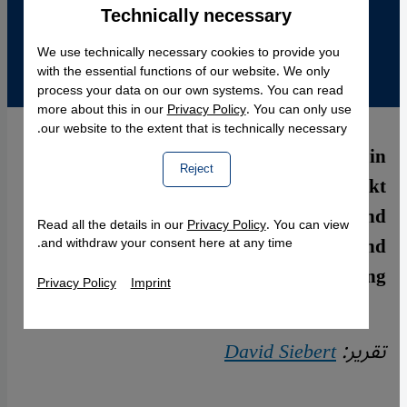
Technically necessary
Accept
Google Maps Embed
We use technically necessary cookies to provide you
with the essential functions of our website. We only
process your data on our own systems. You can read
more about this in our
Privacy Policy
. You can only use
our website to the extent that is technically necessary.
Das "Boulevard des jeunes musiciens" in
Reject
Casablanca ist zum Kristallisationspunkt
der Subkultur geworden. Kritisch und
Read all the details in our
Privacy Policy
. You can view
selbstbewusst begeistert es die Jugend
and withdraw your consent here at any time.
begeistert und ärgert die Regierung.
Privacy Policy
Imprint
تقرير:
David Siebert