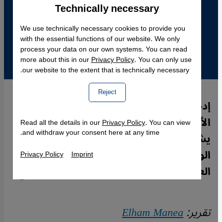
Technically necessary
Accept
Google Maps Embed
We use technically necessary cookies to provide you
with the essential functions of our website. We only
process your data on our own systems. You can read
more about this in our
Privacy Policy
. You can only use
our website to the extent that is technically necessary.
Reject
إدخال قوانين الشريعة الإسلامية على قوانين
الأسرة في المجتمعات الأوروبية والأمريكية
Read all the details in our
Privacy Policy
. You can view
and withdraw your consent here at any time.
يشكل تهديداً جدياً لحقوق المرأة وللوحدة
الوطنية، بحسب تحليل إلهام مانع، أستاذة
Privacy Policy
Imprint
العلوم السياسية السويسرية من أصل يمني.
تقرير:
Elham Manea