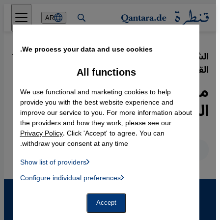
Direkt zum Inhalt springen
AR
We process your data and use cookies.
الشريعة الإسلامية في منظومات الغرب
·
19.03.2012
القانونية:
All functions
مصادقة قانونية للتمييز ضد
We use functional and marketing cookies to help
المرأة والطفل
provide you with the best website experience and
improve our service to you. For more information about
the providers and how they work, please see our
Privacy Policy
. Click 'Accept' to agree. You can
withdraw your consent at any time.
عربي
English
Deutsch
Show list of providers
List of providers:
Configure individual preferences
Facebook Embed / Facebook Connect
 Manager, Instagram Embed, Twitter Embed, Youtube Embed
Google Tag Manager
Twitter Embed
Accept
Instagram Embed
Youtube Embed