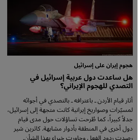
هجوم إيران على إسرائيل
هل ساعدت دول عربية إسرائيل في
التصدي للهجوم الإيراني؟
أثار قيام الأردن ـ باعترافه ـ بالتصدي في أجوائه
لمسيّرات وصواريخ إيرانية كانت متجهة إلى إسرائيل،
جدلاً كبيراً، كما طُرحت تساؤلات حول مدى قيام
دول أخرى في المنطقة بأدوار مشابهة. كاثرين شير
رصدت ردود الفعل وحاورت خبراء بهذا الشأن.