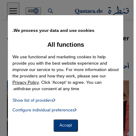
Direkt zum Inhalt springen
AR
We process your data and use cookies.
Cathrin Schaer
كل كتاب قنطرة
All functions
We use functional and marketing cookies to help
provide you with the best website experience and
أحدث مقالات Cathrin Schaer
improve our service to you. For more information about
the providers and how they work, please see our
Privacy Policy
. Click 'Accept' to agree. You can
withdraw your consent at any time.
Show list of providers
List of providers:
Configure individual preferences
Facebook Embed / Facebook Connect
 Manager, Instagram Embed, Twitter Embed, Youtube Embed
Google Tag Manager
Twitter Embed
Accept
Instagram Embed
Youtube Embed