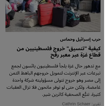
حرب إسرائيل وحماس
كيفية "تنسيق" خروج فلسطينيين من
قطاع غزة عبر معبر رفح
مع تدهور حال غزة يلجأ فلسطينيون يائسون لجمع
تبرعات عبر الإنترنت لتمويل خروجهم الباهظ الثمن
إلى مصر وهو خروج تتولى مسؤوليته شركة واحدة
غامضة، ولكن حتى لو توفر مانحون فلا تزال العقبات
كثيرة. تتبُّع الصحفية كاثرين شير.
تقرير: Cathrin Schaer