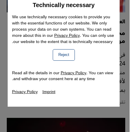
Technically necessary
Accept
Google Maps Embed
We use technically necessary cookies to provide you
العراق
with the essential functions of our website. We only
process your data on our own systems. You can read
مجتمع الميم يخسر آخر ملاذاته العلنية:
more about this in our
Privacy Policy
. You can only use
مواقع التواصل
our website to the extent that is technically necessary.
في العراق قبل إقرار البرلمان -أواخر أبريل / نيسان
Reject
2024- قانونا يجرم الترويج للعلاقات المثلية كانت
منصات التواصل الاجتماعي مساحة آمنة نسبيا
Read all the details in our
Privacy Policy
. You can view
and withdraw your consent here at any time.
لأفراد مجتمع الميم، لكنهم باتوا يتناصحون بالبقاء
بمجال الإنترنت الخاص غير العلني.
Privacy Policy
Imprint
تقرير: Cathrin Schaer