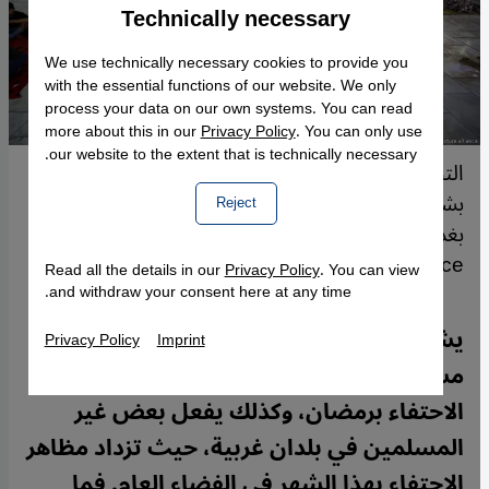
Technically necessary
Accept
Google Maps Embed
We use technically necessary cookies to provide you
with the essential functions of our website. We only
process your data on our own systems. You can read
more about this in our
Privacy Policy
. You can only use
our website to the extent that is technically necessary.
التجمع حول مائدة الإفطار من أبرز مظاهر الاحتفال
بشهر رمضان في العراق (أرشيف: إفطار جماعي في
Reject
بغداد - 30 /03 /2023). صورة من: Murtadha Al-
Sudani/AA/picture alliance
Read all the details in our
Privacy Policy
. You can view
and withdraw your consent here at any time.
يشارك بعض غير المسلمين -خاصةً من
Privacy Policy
Imprint
مسيحيي الشرق الأوسط- المسلمين في
الاحتفاء برمضان، وكذلك يفعل بعض غير
المسلمين في بلدان غربية، حيث تزداد مظاهر
الاحتفاء بهذا الشهر في الفضاء العام. فما