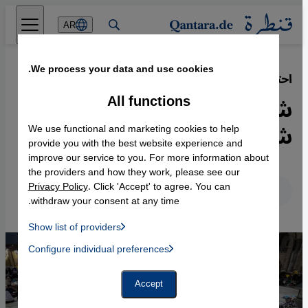
Direkt zum Inhalt springen
AR
We process your data and use cookies.
احتفاء غير المسلمين برمضان
·
26.03.2024
All functions
شهر الصيام الإسلامي يزداد
شعبية في الغرب أيضا
We use functional and marketing cookies to help
provide you with the best website experience and
improve our service to you. For more information about
the providers and how they work, please see our
Privacy Policy
. Click 'Accept' to agree. You can
عربي
English
Deutsch
withdraw your consent at any time.
Show list of providers
List of providers:
Configure individual preferences
Facebook Embed / Facebook Connect
 Manager, Instagram Embed, Twitter Embed, Youtube Embed
Google Tag Manager
Twitter Embed
Accept
Instagram Embed
Youtube Embed