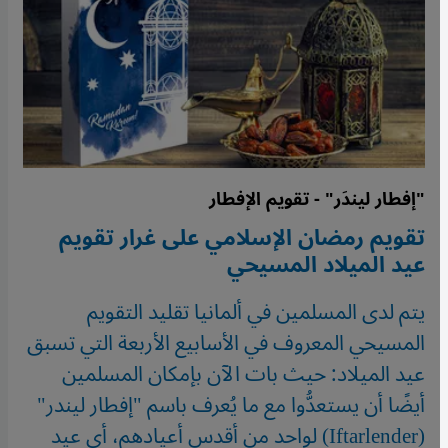
"إفطار ليندَر" - تقويم الإفطار
تقويم رمضان الإسلامي على غرار تقويم
عيد الميلاد المسيحي
يتم لدى المسلمين في ألمانيا تقليد التقويم
المسيحي المعروف في الأسابيع الأربعة التي تسبق
عيد الميلاد: حيث بات الآن بإمكان المسلمين
أيضًا أن يستعدُّوا مع ما يُعرف باسم "إفطار ليندر"
(Iftarlender) لواحد من أقدس أعيادهم، أي عيد