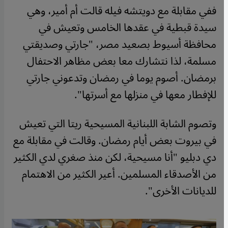
ففي مقابلة مع دويتشه فيله قالت أم أمير، وهي
سيدة قبطية في عقدها الخامس وتعيش في
محافظة أسيوط بصعيد مصر، "جارتي وصديقتي
مسلمة، لذا نتشارك معا بعض مظاهر الاحتفال
برمضان. أصوم يوما في رمضان وتدعوني جارتي
للإفطار معها في منزلها مع أسرتها".
وتصوم الشابة اللبنانية المسيحية ريتا التي تعيش
في بيروت بعض أيام رمضان. وقالت في مقابلة مع
دي دبليو "أنا مسيحية، لكن منذ صغري لدي الكثير
من الأصدقاء المسلمين. أعير الكثير من الاهتمام
للديانات الأخرى".