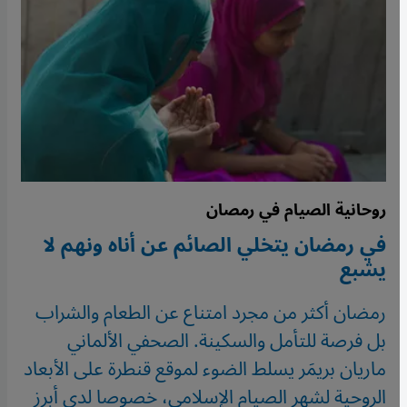
روحانية الصيام في رمصان
في رمضان يتخلي الصائم عن أناه ونهم لا
يشبع
رمضان أكثر من مجرد امتناع عن الطعام والشراب
بل فرصة للتأمل والسكينة. الصحفي الألماني
ماريان بريمَر يسلط الضوء لموقع قنطرة على الأبعاد
الروحية لشهر الصيام الإسلامي، خصوصا لدى أبرز