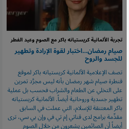
تجربة الألمانية كريستيانه باكر مع الصوم وعيد الفطر
صيام رمضان...اختبار لقوة الإرادة وتطهير
للجسد والروح
تصف الإعلامية الألمانية كريستيانه باكر لموقع
قنطرة صيام شهر رمضان بأنه ليس مجرَّد تمرين
على التخلي عن الطعام والشراب فحسب بل عملية
تطهير جسدية وروحانية أيضاً. الألمانية كريستيانه
باكر المعتنقة للإسلام، التي عملت في السابق
مقدِّمة برامج لدى قناتي إم تي في وإن بي سي، ترى
أيضاً أن الصائمين يشعرون من خلال الصوم